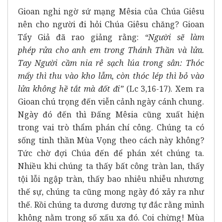
Gioan nghi ngờ sứ mạng Mêsia của Chúa Giêsu
nên cho người đi hỏi Chúa Giêsu chăng? Gioan
Tẩy Giả đã rao giảng rằng:
“
Người sẽ làm
phép rửa cho anh em trong Thánh Thần và lửa.
Tay Người cầm nia rê sạch lúa trong sân: Thóc
mẩy thì thu vào kho lẫm, còn thóc lép thì bỏ vào
lửa không hề tắt mà đốt đi”
(Lc 3,16-17). Xem ra
Gioan chú trọng đến viễn cảnh ngày cánh chung.
Ngày đó đến thì Đấng Mêsia cũng xuất hiện
trong vai trò thẩm phán chí công. Chúng ta có
sống tinh thần Mùa Vọng theo cách này không?
Tức chờ đợi Chúa đến để phán xét chúng ta.
Nhiều khi chúng ta thấy bất công tràn lan, thấy
tội lỗi ngập tràn, thấy bao nhiêu nhiễu nhương
thế sự, chúng ta cũng mong ngày đó xảy ra như
thế. Rồi chúng ta dương dương tự đắc rằng mình
không nằm trong số xấu xa đó. Coi chừng! Mùa