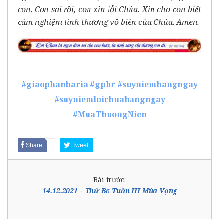
con. Con sai rồi, con xin lỗi Chúa. Xin cho con biết
cảm nghiệm tình thương vô biên của Chúa. Amen.
#giaophanbaria
#gpbr
#suyniemhangngay
#suyniemloichuahangngay
#MuaThuongNien
Share
Tweet
Bài trước:
14.12.2021 – Thứ Ba Tuần III Mùa Vọng