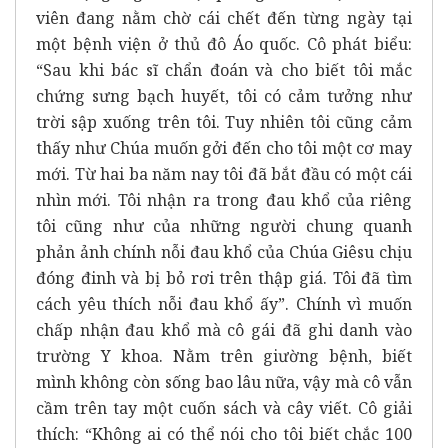
viên đang nằm chờ cái chết đến từng ngày tại
một bệnh viện ở thủ đô Áo quốc. Cô phát biểu:
“Sau khi bác sĩ chẩn đoán và cho biết tôi mắc
chứng sưng bạch huyết, tôi có cảm tưởng như
trời sập xuống trên tôi. Tuy nhiên tôi cũng cảm
thấy như Chúa muốn gởi đến cho tôi một cơ may
mới. Từ hai ba năm nay tôi đã bắt đầu có một cái
nhìn mới. Tôi nhận ra trong đau khổ của riêng
tôi cũng như của những người chung quanh
phản ảnh chính nỗi đau khổ của Chúa Giêsu chịu
đóng đinh và bị bỏ rơi trên thập giá. Tôi đã tìm
cách yêu thích nỗi đau khổ ấy”. Chính vì muốn
chấp nhận đau khổ mà cô gái đã ghi danh vào
trường Y khoa. Nằm trên giường bệnh, biết
mình không còn sống bao lâu nữa, vậy mà cô vẫn
cầm trên tay một cuốn sách và cây viết. Cô giải
thích: “Không ai có thể nói cho tôi biết chắc 100