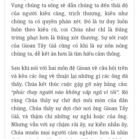
Vọng chúng ta sống sẽ dẫn chúng ta đến thái độ
của người kiêu căng, trịch thượng, kiểu như
chúng ta có quyền phán xét. Đó là tư duy luôn
luôn theo kiểu cũ, coi Chúa như chỉ là Đấng
trừng phạt hơn là Đấng xót thương. Sự sốt ruột
của Gioan Tẩy Giả cũng có khi là sự nôn nóng
chúng ta, dễ kết án hơn là tìm hiểu cảm thông.
Sau khi nói với hai môn đệ Gioan về câu hỏi trên
và kêu các ông về thuật lại những gì các ông đã
thấy, Chúa kết thúc cuộc gặp gỡ này bằng câu:
“phúc thay người nào không vấp ngã vì tôi”.
Rõ
ràng Chúa thấy sự chờ đợi mỏi mòn của dân
chúng, Chúa thấy sự đợi chờ nơi ông Gioan Tẩy
Giả, và thậm chí những sự nghi hoặc của ông.
Nhưng vẫn với sự chậm rãi ấy, sự kiên nhẫn ấy,
Chúa muốn mọi người cảm nghiệm hơn là nhìn