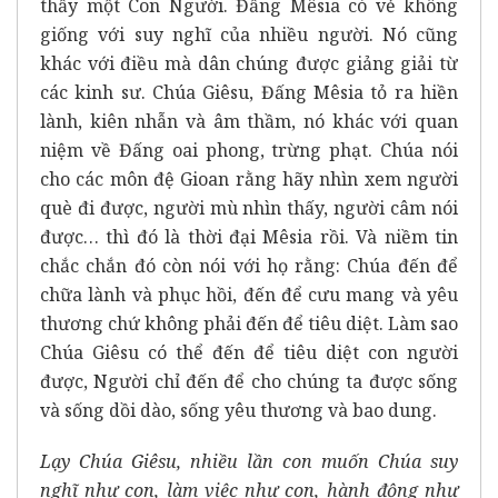
thấy một Con Người. Đấng Mêsia có vẻ không
giống với suy nghĩ của nhiều người. Nó cũng
khác với điều mà dân chúng được giảng giải từ
các kinh sư. Chúa Giêsu, Đấng Mêsia tỏ ra hiền
lành, kiên nhẫn và âm thầm, nó khác với quan
niệm về Đấng oai phong, trừng phạt. Chúa nói
cho các môn đệ Gioan rằng hãy nhìn xem người
què đi được, người mù nhìn thấy, người câm nói
được… thì đó là thời đại Mêsia rồi. Và niềm tin
chắc chắn đó còn nói với họ rằng: Chúa đến để
chữa lành và phục hồi, đến để cưu mang và yêu
thương chứ không phải đến để tiêu diệt. Làm sao
Chúa Giêsu có thể đến để tiêu diệt con người
được, Người chỉ đến để cho chúng ta được sống
và sống dồi dào, sống yêu thương và bao dung.
Lạy Chúa Giêsu, nhiều lần con muốn Chúa suy
nghĩ như con, làm việc như con, hành động như