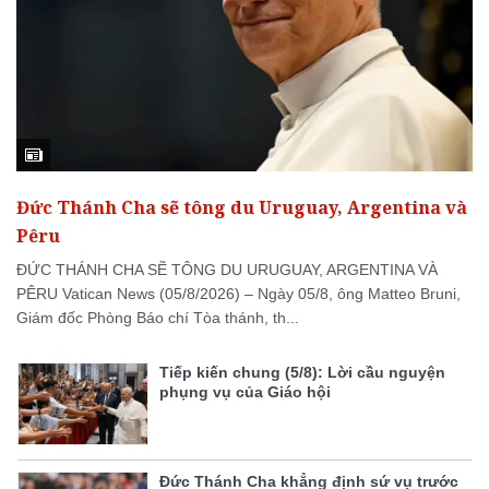
Đức Thánh Cha sẽ tông du Uruguay, Argentina và
Pêru
ĐỨC THÁNH CHA SẼ TÔNG DU URUGUAY, ARGENTINA VÀ
PÊRU Vatican News (05/8/2026) – Ngày 05/8, ông Matteo Bruni,
Giám đốc Phòng Báo chí Tòa thánh, th...
Tiếp kiến chung (5/8): Lời cầu nguyện
phụng vụ của Giáo hội
Đức Thánh Cha khẳng định sứ vụ trước