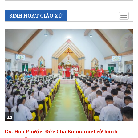
SINH HOẠT GIÁO XỨ
Toggle
naviga
Gx. Hòa Phước: Đức Cha Emmanuel cử hành