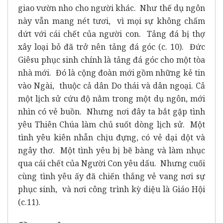
giao vườn nho cho người khác. Như thế dụ ngôn
này vẫn mang nét tươi, vì mọi sự không chấm
dứt với cái chết của người con. Tảng đá bị thợ
xây loại bỏ đã trở nên tảng đá góc (c. 10). Đức
Giêsu phục sinh chính là tảng đá góc cho một tòa
nhà mới. Đó là cộng đoàn mới gồm những kẻ tin
vào Ngài, thuộc cả dân Do thái và dân ngoại. Cả
một lịch sử cứu độ nằm trong một dụ ngôn, mới
nhìn có vẻ buồn. Nhưng nơi đây ta bắt gặp tình
yêu Thiên Chúa làm chủ suốt dòng lịch sử. Một
tình yêu kiên nhẫn chịu đựng, có vẻ dại dột và
ngây thơ. Một tình yêu bị bẽ bàng và làm nhục
qua cái chết của Người Con yêu dấu. Nhưng cuối
cùng tình yêu ấy đã chiến thắng vẻ vang nơi sự
phục sinh, và nơi công trình kỳ diệu là Giáo Hội
(c.11).