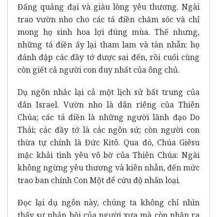
Đấng quảng đại và giàu lòng yêu thương. Ngài
trao vườn nho cho các tá điền chăm sóc và chỉ
mong họ sinh hoa lợi đúng mùa. Thế nhưng,
những tá điền ấy lại tham lam và tàn nhẫn: họ
đánh đập các đầy tớ được sai đến, rồi cuối cùng
còn giết cả người con duy nhất của ông chủ.
Dụ ngôn nhắc lại cả một lịch sử bất trung của
dân Israel. Vườn nho là dân riêng của Thiên
Chúa; các tá điền là những người lãnh đạo Do
Thái; các đầy tớ là các ngôn sứ; còn người con
thừa tự chính là Đức Kitô. Qua đó, Chúa Giêsu
mặc khải tình yêu vô bờ của Thiên Chúa: Ngài
không ngừng yêu thương và kiên nhẫn, đến mức
trao ban chính Con Một để cứu độ nhân loại.
Đọc lại dụ ngôn này, chúng ta không chỉ nhìn
thấy sự phản bội của người xưa mà còn nhận ra