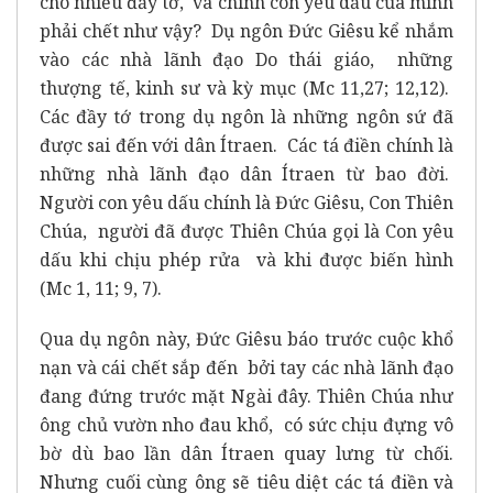
cho nhiều đầy tớ, và chính con yêu dấu của mình
phải chết như vậy? Dụ ngôn Đức Giêsu kể nhắm
vào các nhà lãnh đạo Do thái giáo, những
thượng tế, kinh sư và kỳ mục (Mc 11,27; 12,12).
Các đầy tớ trong dụ ngôn là những ngôn sứ đã
được sai đến với dân Ítraen. Các tá điền chính là
những nhà lãnh đạo dân Ítraen từ bao đời.
Người con yêu dấu chính là Đức Giêsu, Con Thiên
Chúa, người đã được Thiên Chúa gọi là Con yêu
dấu khi chịu phép rửa và khi được biến hình
(Mc 1, 11; 9, 7).
Qua dụ ngôn này, Đức Giêsu báo trước cuộc khổ
nạn và cái chết sắp đến bởi tay các nhà lãnh đạo
đang đứng trước mặt Ngài đây. Thiên Chúa như
ông chủ vườn nho đau khổ, có sức chịu đựng vô
bờ dù bao lần dân Ítraen quay lưng từ chối.
Nhưng cuối cùng ông sẽ tiêu diệt các tá điền và