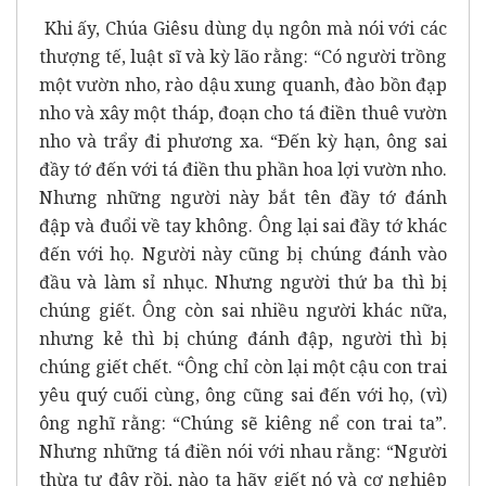
Khi ấy, Chúa Giêsu dùng dụ ngôn mà nói với các
thượng tế, luật sĩ và kỳ lão rằng: “Có người trồng
một vườn nho, rào dậu xung quanh, đào bồn đạp
nho và xây một tháp, đoạn cho tá điền thuê vườn
nho và trẩy đi phương xa. “Ðến kỳ hạn, ông sai
đầy tớ đến với tá điền thu phần hoa lợi vườn nho.
Nhưng những người này bắt tên đầy tớ đánh
đập và đuổi về tay không. Ông lại sai đầy tớ khác
đến với họ. Người này cũng bị chúng đánh vào
đầu và làm sỉ nhục. Nhưng người thứ ba thì bị
chúng giết. Ông còn sai nhiều người khác nữa,
nhưng kẻ thì bị chúng đánh đập, người thì bị
chúng giết chết. “Ông chỉ còn lại một cậu con trai
yêu quý cuối cùng, ông cũng sai đến với họ, (vì)
ông nghĩ rằng: “Chúng sẽ kiêng nể con trai ta”.
Nhưng những tá điền nói với nhau rằng: “Người
thừa tự đây rồi, nào ta hãy giết nó và cơ nghiệp