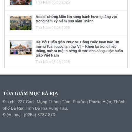
Thứ Năm 06.08.2026
Assisi chứng kiến làn sóng hành hương tăng vọt
trong năm kỷ niệm 800 năm Thánh
Thứ Năm 06.08.2026
Đại hội Huấn giáo Phục vụ Công cuộc loan báo Tin
mừng Toàn quốc lần thứ VII – Khép lại trong hiệp
thông, mở ra một hướng đi mới cho công cuộc huấn
giáo Việt Nam
Thứ Năm 06.08.2026
TÒA GIÁM MỤC BÀ RỊA
Địa chỉ: 227 Cách Mạng Tháng Tám, Phường Phước Hiệp, Thành
phố Bà Rịa, Tỉnh Bà Rịa Vũng Tàu.
Điện thoại: (0254) 3737 873