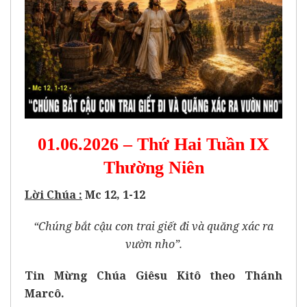
01.06.2026 – Thứ Hai Tuần IX
Thường Niên
Lời Chúa :
Mc 12, 1-12
“Chúng bắt cậu con trai giết đi và quăng xác ra
vườn nho”.
Tin Mừng Chúa Giêsu Kitô theo Thánh
Marcô.