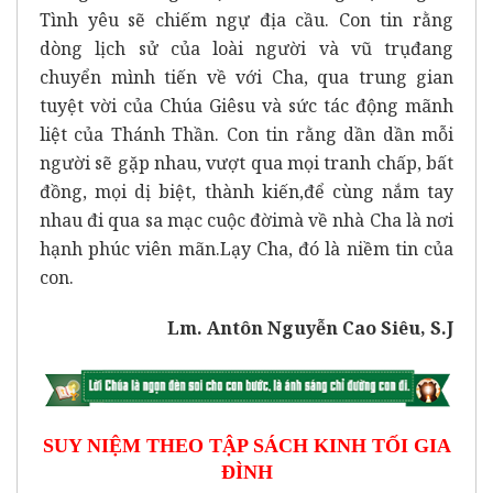
Tình yêu sẽ chiếm ngự địa cầu. Con tin rằng
dòng lịch sử của loài người và vũ trụđang
chuyển mình tiến về với Cha, qua trung gian
tuyệt vời của Chúa Giêsu và sức tác động mãnh
liệt của Thánh Thần. Con tin rằng dần dần mỗi
người sẽ gặp nhau, vượt qua mọi tranh chấp, bất
đồng, mọi dị biệt, thành kiến,để cùng nắm tay
nhau đi qua sa mạc cuộc đờimà về nhà Cha là nơi
hạnh phúc viên mãn.Lạy Cha, đó là niềm tin của
con.
Lm. Antôn Nguyễn Cao Siêu, S.J
SUY NIỆM THEO TẬP SÁCH KINH TỐI GIA
ĐÌNH