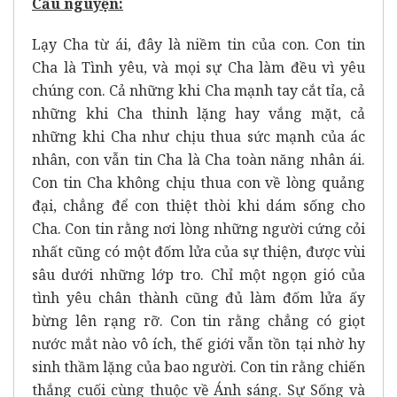
Cầu nguyện:
Lạy Cha từ ái, đây là niềm tin của con. Con tin
Cha là Tình yêu, và mọi sự Cha làm đều vì yêu
chúng con. Cả những khi Cha mạnh tay cắt tỉa, cả
những khi Cha thinh lặng hay vắng mặt, cả
những khi Cha như chịu thua sức mạnh của ác
nhân, con vẫn tin Cha là Cha toàn năng nhân ái.
Con tin Cha không chịu thua con về lòng quảng
đại, chẳng để con thiệt thòi khi dám sống cho
Cha. Con tin rằng nơi lòng những người cứng cỏi
nhất cũng có một đốm lửa của sự thiện, được vùi
sâu dưới những lớp tro. Chỉ một ngọn gió của
tình yêu chân thành cũng đủ làm đốm lửa ấy
bừng lên rạng rỡ. Con tin rằng chẳng có giọt
nước mắt nào vô ích, thế giới vẫn tồn tại nhờ hy
sinh thầm lặng của bao người. Con tin rằng chiến
thắng cuối cùng thuộc về Ánh sáng. Sự Sống và