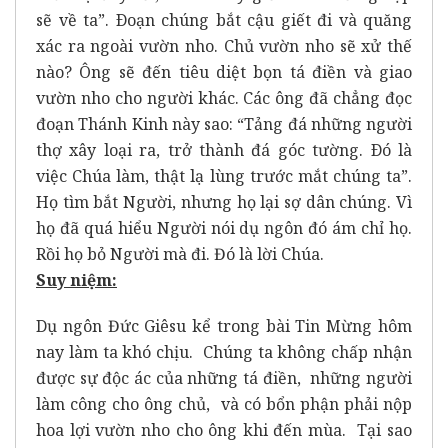
sẽ về ta”. Ðoạn chúng bắt cậu giết đi và quăng
xác ra ngoài vườn nho. Chủ vườn nho sẽ xử thế
nào? Ông sẽ đến tiêu diệt bọn tá điền và giao
vườn nho cho người khác. Các ông đã chẳng đọc
đoạn Thánh Kinh này sao: “Tảng đá những người
thợ xây loại ra, trở thành đá góc tường. Ðó là
việc Chúa làm, thật lạ lùng trước mắt chúng ta”.
Họ tìm bắt Người, nhưng họ lại sợ dân chúng. Vì
họ đã quá hiểu Người nói dụ ngôn đó ám chỉ họ.
Rồi họ bỏ Người mà đi. Đó là lời Chúa.
Suy niệm:
Dụ ngôn Đức Giêsu kể trong bài Tin Mừng hôm
nay làm ta khó chịu. Chúng ta không chấp nhận
được sự độc ác của những tá điền, những người
làm công cho ông chủ, và có bổn phận phải nộp
hoa lợi vườn nho cho ông khi đến mùa. Tại sao