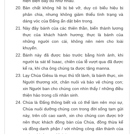
hiện diện đầy đủ như nhau.
Bản chất không hề bị bẻ vỡ, duy có biểu hiệu bị
phân chia, nhưng không giảm thiểu tình trạng và
dáng vóc của Ðấng ẩn dật bên trong.
Này đây bánh của các thiên thần, biến thành lương
thực của khách hành hương; thực là bánh của
những người con cái, không nên ném cho loài
khuyển.
Bánh này đã được báo trước bằng hình ảnh, khi
người ta sát tế Isaac, chiên của lễ vượt qua đã được
kể ra, khi cha ông chúng ta được tặng manna.
Lạy Chúa Giêsu là mục thủ tốt lành, là bánh thực, xin
Người thương xót, chăn nuôi và bảo vệ chúng con;
xin Người ban cho chúng con nhìn thấy / những điều
thiện hảo trong cõi nhân sinh.
Chúa là Ðấng thông biết và có thể làm nên mọi sự,
Chúa nuôi dưỡng chúng con trong đời sống tạm gửi
này, trên cõi cao xanh, xin cho chúng con được trở
nên thực khách đồng bàn của Chúa, đồng thừa kế
và đồng danh phận / với những công dân thánh của