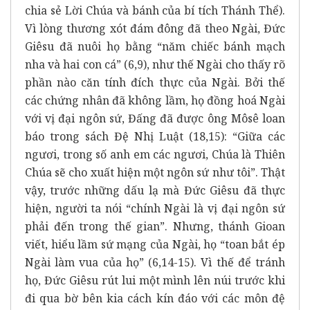
chia sẻ Lời Chúa và bánh của bí tích Thánh Thể).
Vì lòng thương xót đám đông đã theo Ngài, Đức
Giêsu đã nuôi họ bằng “năm chiếc bánh mạch
nha và hai con cá” (6,9), như thế Ngài cho thấy rõ
phần nào căn tính đích thực của Ngài. Bởi thế
các chứng nhân đã không lầm, họ đồng hoá Ngài
với vị đại ngôn sứ, Đấng đã được ông Môsê loan
báo trong sách Đệ Nhị Luật (18,15): “Giữa các
ngươi, trong số anh em các ngươi, Chúa là Thiên
Chúa sẽ cho xuất hiện một ngôn sứ như tôi”. Thật
vậy, trước những dấu lạ mà Đức Giêsu đã thực
hiện, người ta nói “chính Ngài là vị đại ngôn sứ
phải đến trong thế gian”. Nhưng, thánh Gioan
viết, hiểu lầm sứ mạng của Ngài, họ “toan bắt ép
Ngài làm vua của họ” (6,14-15). Vì thế để tránh
họ, Đức Giêsu rút lui một mình lên núi trước khi
đi qua bờ bên kia cách kín đáo với các môn đệ