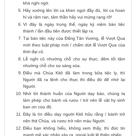
khá nghi ngờ.
Hãy xướng lên lời ca khen ngợi đầy đủ, lời ca hoan
hỉ và râm ran, tâm thần hãy vui mừng rạng rỡ!
Vì đây là ngày trọng thể, ngày kỷ niệm bàn tiệc
thánh / lần đầu tiên được thiết lập ra.
Tại bàn tiệc này của Ðấng Tân Vương, lễ Vượt Qua
mới theo luật pháp mới / chấm dứt lễ Vượt Qua của
thời đại cũ.
Lễ nghi cũ nhường chỗ cho sự thực; đêm tối tăm
nhường chỗ cho sự sáng sủa.
Ðiều mà Chúa Kitô đã làm trong bữa tiệc ly, thì
Người đã ra lệnh cho thực thi điều đó để nhớ lại
Người.
Nhờ lời thánh huấn của Người dạy bảo, chúng ta
làm phép cho bánh và rượu / trở nên lễ vật hy sinh
ban ơn cứu độ.
Ðây là tín điều dạy người Kitô hữu rằng / bánh trở
nên thịt Chúa, và rượu trở nên máu Người.
Ðiều bạn không hiểu, không xem thấy, thì đức tin
mạnh mẽ xác nhận xảy ra, ngoài luật lệ thiên nhiên.