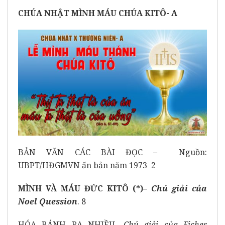
CHÚA NHẬT MÌNH MÁU CHÚA KITÔ- A
BẢN VĂN CÁC BÀI ĐỌC – Nguồn:
UBPT/HĐGMVN ấn bản năm 1973 2
MÌNH VÀ MÁU ĐỨC KITÔ (*)–
Chú giải của
Noel Quession
. 8
HÓA BÁNH RA NHIỀU-
Chú giải của
Fiches