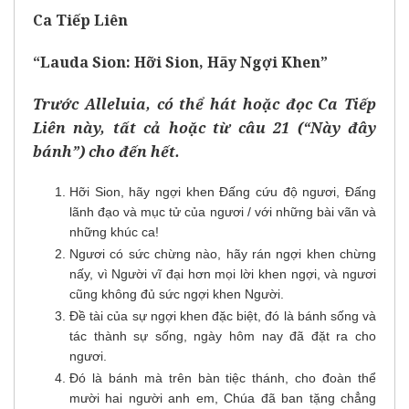
Ca Tiếp Liên
“Lauda Sion: Hỡi Sion, Hãy Ngợi Khen”
Trước Alleluia, có thể hát hoặc đọc Ca Tiếp
Liên này, tất cả hoặc từ câu 21 (“Này đây
bánh”) cho đến hết.
Hỡi Sion, hãy ngợi khen Ðấng cứu độ ngươi, Ðấng
lãnh đạo và mục tử của ngươi / với những bài vãn và
những khúc ca!
Ngươi có sức chừng nào, hãy rán ngợi khen chừng
nấy, vì Người vĩ đại hơn mọi lời khen ngợi, và ngươi
cũng không đủ sức ngợi khen Người.
Ðề tài của sự ngợi khen đặc biệt, đó là bánh sống và
tác thành sự sống, ngày hôm nay đã đặt ra cho
ngươi.
Ðó là bánh mà trên bàn tiệc thánh, cho đoàn thể
mười hai người anh em, Chúa đã ban tặng chẳng