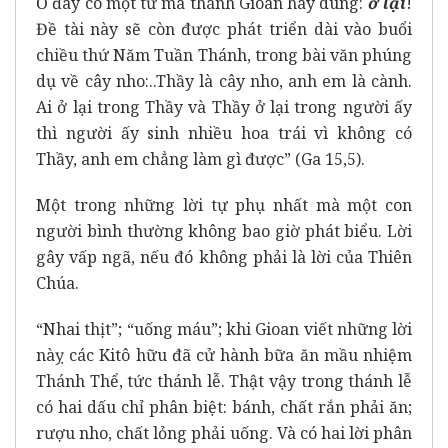
Ở đây có một từ mà thánh Gioan hay dùng:
ở lại
!
Đề tài này sẽ còn được phát triển dài vào buổi
chiều thứ Năm Tuần Thánh, trong bài văn phúng
dụ về cây nho:..Thầy là cây nho, anh em là cành.
Ai ở lại trong Thầy và Thầy ở lại trong người ấy
thì người ấy sinh nhiều hoa trái vì không có
Thầy, anh em chẳng làm gì được” (Ga 15,5).
Một trong những lời tự phụ nhất mà một con
người bình thường không bao giờ phát biểu. Lời
gây vấp ngã, nếu đó không phải là lời của Thiên
Chúa.
“Nhai thịt”; “uống máu”; khi Gioan viết những lời
nàỵ các Kitô hữu đã cử hành bữa ăn mầu nhiệm
Thánh Thể, tức thánh lễ. Thật vậy trong thánh lễ
có hai dấu chỉ phân biệt: bánh, chất rắn phải ăn;
rượu nho, chất lỏng phải uống. Và có hai lời phân