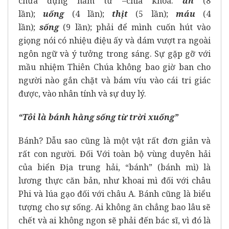
chứa đựng năm từ –chìa khoá:
ăn
(8
lần);
uống
(4 lần);
thịt
(5 lần);
máu
(4
lần);
sống
(9 lần); phải để mình cuốn hút vào
giọng nói có nhiệu điệu ấy và dám vượt ra ngoài
ngôn ngữ và ý tưởng trong sáng. Sự gặp gỡ với
mầu nhiệm Thiên Chúa không bao giờ ban cho
người nào gắn chặt và bám víu vào cái tri giác
được, vào nhân tính và sự duy lý.
“Tôi là bánh hằng sống từ trời xuống”
Bánh? Dẫu sao cũng là một vật rất đơn giản và
rất con người. Đối Với toàn bộ vùng duyên hải
của biển Địa trung hải, “bánh” (bánh mì) là
lương thực căn bản, như khoai mì đối với châu
Phi và lúa gạo đối với châu A. Bánh cũng là biểu
tượng cho sự sống. Ai không ăn chẳng bao lâu sẽ
chết và ai không ngon sẽ phải đến bác sĩ, vì đó là