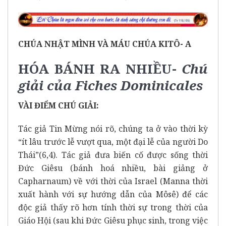
CHÚA NHẬT MÌNH VÀ MÁU CHÚA KITÔ- A
HÓA BÁNH RA NHIỀU-
Chú
giải của
Fiches Dominicales
VÀI ĐIỂM CHÚ GIẢI:
Tác giả Tin Mừng nói rõ, chúng ta ở vào thời kỳ
“ít lâu trước lễ vượt qua, một đại lễ của người Do
Thái”(6,4). Tác giả đưa biến cố được sống thời
Đức Giêsu (bánh hoá nhiều, bài giảng ở
Capharnaum) về với thời của Israel (Manna thời
xuất hành với sự hướng dẫn của Môsê) để các
độc giả thấy rõ hơn tính thời sự trong thời của
Giáo Hội (sau khi Đức Giêsu phục sinh, trong việc