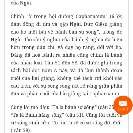
của Ngài.
Chính “ở trong hội đường Capharnaum” (6.59)
đám đông đi tìm và gặp Ngài, Đức Giêsu giảng
cho họ một bài về bánh ban sự sống”, trong đó
Ngài đào sâu ý nghĩa của bánh, ý nghĩa đã hiện
hữu trong dấu chỉ, và dạy họ rằng, đối với họ.
Đấng đã hoá bánh ra nhiều cũng chính là bánh
của nhân loại. Câu 51 đến 58. đã được ghi trong
sách bài đọc năm A này, và đã làm thành đoạn
cuối của bài giảng, không thể tách rời khỏi các
câu trên, với sự song song rất rõ ràng giữa phần
đầu và phần cuối của bài giảng tại Capharnaum.
Cũng lời mở đầu: “Ta là bánh sự sống” (câu 35) và
GÓP Ý
“Ta là Bánh hằng sống” (câu 51). Cũng lời cuối về
sự sống vĩnh cửu: “Ai tin Ta sẽ có sự sống đời đời”
( câu 58).