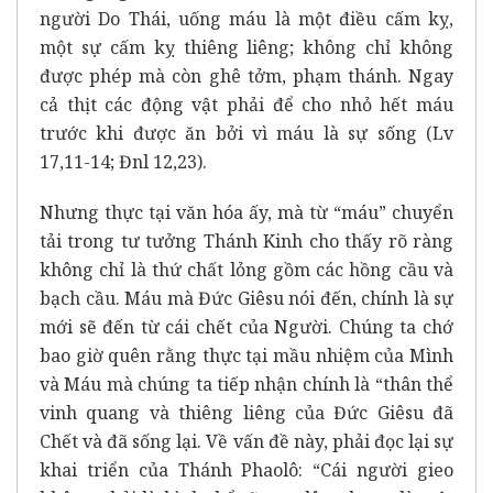
người Do Thái, uống máu là một điều cấm kỵ,
một sự cấm kỵ thiêng liêng; không chỉ không
được phép mà còn ghê tởm, phạm thánh. Ngay
cả thịt các động vật phải để cho nhỏ hết máu
trước khi được ăn bởi vì máu là sự sống (Lv
17,11-14; Đnl 12,23).
Nhưng thực tại văn hóa ấy, mà từ “máu” chuyển
tải trong tư tưởng Thánh Kinh cho thấy rõ ràng
không chỉ là thứ chất lỏng gồm các hồng cầu và
bạch cầu. Máu mà Đức Giêsu nói đến, chính là sự
mới sẽ đến từ cái chết của Người. Chúng ta chớ
bao giờ quên rằng thực tại mầu nhiệm của Mình
và Máu mà chúng ta tiếp nhận chính là “thân thể
vinh quang và thiêng liêng của Đức Giêsu đã
Chết và đã sống lại. Về vấn đề này, phải đọc lại sự
khai triển của Thánh Phaolô: “Cái người gieo