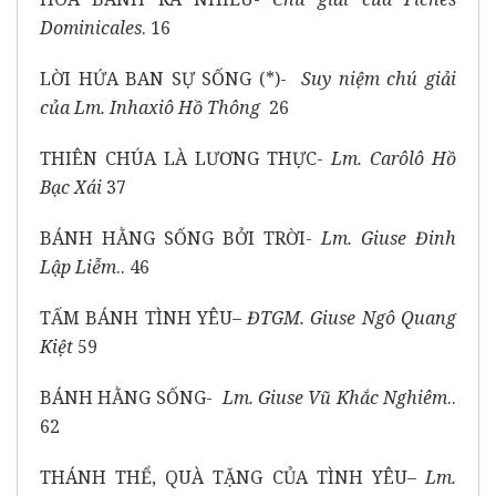
Dominicales
. 16
LỜI HỨA BAN SỰ SỐNG (*)-
Suy niệm chú giải
của
Lm. Inhaxiô Hồ Thông
26
THIÊN CHÚA LÀ LƯƠNG THỰC-
Lm. Carôlô Hồ
Bạc Xái
37
BÁNH HẰNG SỐNG BỞI TRỜI-
Lm. Giuse Đinh
Lập Liễm
.. 46
TẤM BÁNH TÌNH YÊU–
ĐTGM. Giuse Ngô Quang
Kiệt
59
BÁNH HẰNG SỐNG-
Lm. Giuse Vũ Khắc Nghiêm
..
62
THÁNH THỂ, QUÀ TẶNG CỦA TÌNH YÊU–
Lm.