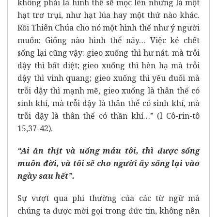
không phải là hình thể sẽ mọc lên nhưng là một
hạt trơ trụi, như hạt lúa hay một thứ nào khác.
Rồi Thiên Chúa cho nó một hình thể như ý người
muốn: Giống nào hình thể nấy… Việc kẻ chết
sống lại cũng vậy: gieo xuống thì hư nát. mà trỗi
dậy thì bất diệt; gieo xuống thì hèn hạ mà trỗi
dậy thì vinh quang; gieo xuống thì yếu đuối mà
trỗi dậy thì mạnh mẽ, gieo xuống là thân thể có
sinh khí, mà trỗi dậy là thân thể có sinh khí, mà
trỗi dậy là thân thể có thần khí…” (l Cô-rin-tô
15,37-42).
“Ai ăn thịt và uống máu tôi, thì được sống
muôn đời, và tôi sẽ cho người ấy sống lại vào
ngày sau hết”.
Sự vượt qua phi thường của các từ ngữ mà
chúng ta được mời gọi trong đức tin, không nên