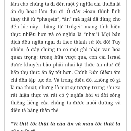
làm cho chúng ta đi đến một ý nghĩa chỉ thuốn là
ẩn dụ hoặc làm dịu đi. Ở đây Gioan thình lình
thay thế từ “phagein”, “ăn” mà ngài đã dùng cho
đến lúc này… bằng từ “trôgei” mang tính hiện
thực nhiều hơn và có nghĩa là “nhai”! Mọi bản
dịch đều ngần ngại đi theo thánh sử tới đó! Tuy
nhiên, ở đây chúng ta có một ghi nhận văn hóa
quan trọng: trong bữa vượt qua, con cái Israel
được khuyên bảo phải nhai kỹ thức ăn như để
hấp thụ thức ăn ấy tốt hơn. Chính Đức Giêsu ám
chỉ đến tập tục đó. Và trong điều đó, không có gì
là ma thuật; nhưng là một sự tượng trưng sâu xa
rất hiện thực và rất có ý nghĩa bởi vì đời sống
thiêng liêng của chúng ta được nuôi dưỡng và
diễn tả bằng thân thể.
“Vì thịt tôi thật là của ăn và máu tôi thật là