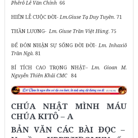
Phêrô Lê Văn Chính
66
HIẾN LỄ CUỘC ĐỜI-
Lm.Giuse Tạ Duy Tuyền
. 71
THẦN LƯƠNG-
Lm. Giuse Trần Việt Hùng
. 75
ĐỂ ĐÓN NHẬN SỰ SỐNG ĐỜI ĐỜI-
Lm. Inhaxiô
Trần Ngà
. 81
BÍ TÍCH CAO TRỌNG NHẬT–
Lm. Gioan M.
Nguyễn Thiên Khải CMC
84
CHÚA NHẬT MÌNH MÁU
CHÚA KITÔ – A
BẢN VĂN CÁC BÀI ĐỌC –