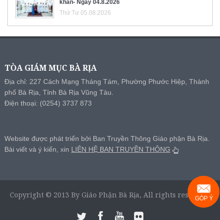
khấn- Ngày 04.8.2026
Thứ Tư 05.08.2026
TÒA GIÁM MỤC BÀ RỊA
Địa chỉ: 227 Cách Mạng Tháng Tám, Phường Phước Hiệp, Thành
phố Bà Rịa, Tỉnh Bà Rịa Vũng Tàu.
Điện thoại: (0254) 3737 873
Website được phát triển bởi Ban Truyền Thông Giáo phận Bà Rịa.
Bài viết và ý kiến, xin
LIÊN HỆ BAN TRUYỀN THÔNG
Copyright © 2013 By Giáo Phận Bà Rịa, All rights reserved.
GÓP Ý