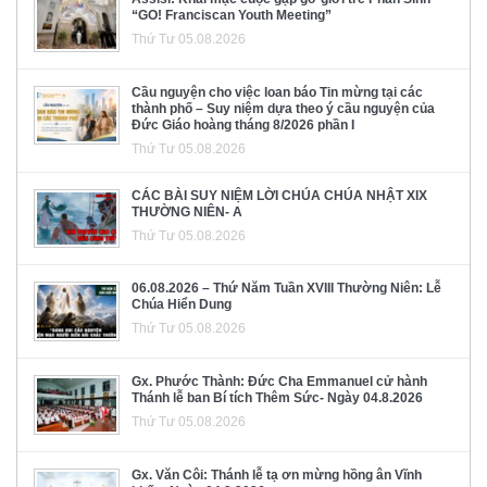
“GO! Franciscan Youth Meeting”
Thứ Tư 05.08.2026
Cầu nguyện cho việc loan báo Tin mừng tại các
thành phố – Suy niệm dựa theo ý cầu nguyện của
Đức Giáo hoàng tháng 8/2026 phần I
Thứ Tư 05.08.2026
CÁC BÀI SUY NIỆM LỜI CHÚA CHÚA NHẬT XIX
THƯỜNG NIÊN- A
Thứ Tư 05.08.2026
06.08.2026 – Thứ Năm Tuần XVIII Thường Niên: Lễ
Chúa Hiển Dung
Thứ Tư 05.08.2026
Gx. Phước Thành: Đức Cha Emmanuel cử hành
Thánh lễ ban Bí tích Thêm Sức- Ngày 04.8.2026
Thứ Tư 05.08.2026
Gx. Văn Côi: Thánh lễ tạ ơn mừng hồng ân Vĩnh