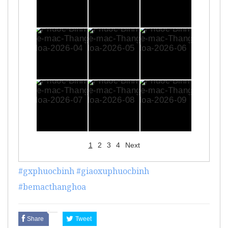
1
2
3
4
Next
#gxphuocbinh
#giaoxuphuocbinh
#bemacthanghoa
Share
Tweet