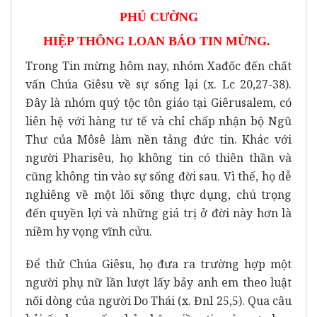
PHÚ CƯỜNG
HIỆP THÔNG LOAN BÁO TIN MỪNG.
Trong Tin mừng hôm nay, nhóm Xađốc đến chất
vấn Chúa Giêsu về sự sống lại (x. Lc 20,27-38).
Đây là nhóm quý tộc tôn giáo tại Giêrusalem, có
liên hệ với hàng tư tế và chỉ chấp nhận bộ Ngũ
Thư của Môsê làm nền tảng đức tin. Khác với
người Pharisêu, họ không tin có thiên thần và
cũng không tin vào sự sống đời sau. Vì thế, họ dễ
nghiêng về một lối sống thực dụng, chú trọng
đến quyền lợi và những giá trị ở đời này hơn là
niềm hy vọng vĩnh cửu.
Để thử Chúa Giêsu, họ đưa ra trường hợp một
người phụ nữ lần lượt lấy bảy anh em theo luật
nối dòng của người Do Thái (x. Đnl 25,5). Qua câu