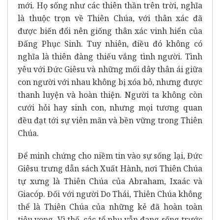
mới. Họ sống như các thiên thần trên trời, nghĩa
là thuộc trọn về Thiên Chúa, với thân xác đã
được biến đổi nên giống thân xác vinh hiển của
Đấng Phục Sinh. Tuy nhiên, điều đó không có
nghĩa là thiên đàng thiếu vắng tình người. Tình
yêu với Đức Giêsu và những mối dây thân ái giữa
con người với nhau không bị xóa bỏ, nhưng được
thanh luyện và hoàn thiện. Người ta không còn
cưới hỏi hay sinh con, nhưng mọi tương quan
đều đạt tới sự viên mãn và bền vững trong Thiên
Chúa.
Để minh chứng cho niềm tin vào sự sống lại, Đức
Giêsu trưng dẫn sách Xuất Hành, nơi Thiên Chúa
tự xưng là Thiên Chúa của Abraham, Ixaác và
Giacóp. Đối với người Do Thái, Thiên Chúa không
thể là Thiên Chúa của những kẻ đã hoàn toàn
tiêu vong. Vì thế, các tổ phụ vẫn đang sống trước