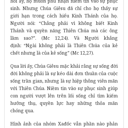
hỏi ấy, họ muốn phủ nhận niềm tin vào sự phục
sinh. Nhưng Chúa Giêsu đã chỉ cho họ thấy sự
giới hạn trong cách hiểu Kinh Thánh của họ.
Người nói:
“Chẳng phải vì không biết Kinh
Thánh và quyền năng Thiên Chúa mà các ông
lầm sao?”.
(Mc 12,24). Và Người khẳng
định:
“Ngài không phải là Thiên Chúa của kẻ
chết nhưng là của kẻ sống”
(Mc 12,27).
Qua lời ấy, Chúa Giêsu mặc khải rằng sự sống đời
đời không phải là sự kéo dài đơn thuần của cuộc
sống trần gian, nhưng là sự hiệp thông viên mãn
với Thiên Chúa. Niềm tin vào sự phục sinh giúp
con người vượt lên trên lối sống chỉ tìm kiếm
hưởng thụ, quyền lực hay những thỏa mãn
chóng qua.
Hình ảnh của nhóm Xađốc vẫn phần nào phản