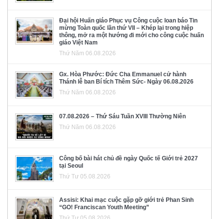
Đại hội Huấn giáo Phục vụ Công cuộc loan báo Tin
mừng Toàn quốc lần thứ VII – Khép lại trong hiệp
thông, mở ra một hướng đi mới cho công cuộc huấn
giáo Việt Nam
Thứ Năm 06.08.2026
Gx. Hòa Phước: Đức Cha Emmanuel cử hành
Thánh lễ ban Bí tích Thêm Sức- Ngày 06.08.2026
Thứ Năm 06.08.2026
07.08.2026 – Thứ Sáu Tuần XVIII Thường Niên
Thứ Năm 06.08.2026
Công bố bài hát chủ đề ngày Quốc tế Giới trẻ 2027
tại Seoul
Thứ Tư 05.08.2026
Assisi: Khai mạc cuộc gặp gỡ giới trẻ Phan Sinh
“GO! Franciscan Youth Meeting”
Thứ Tư 05.08.2026