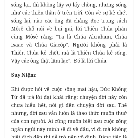
sống lại, thì không lấy vợ lấy chồng, nhưng sống
như các thiên thần ở trên trời. Còn về sự kẻ chết
sống lại, nào các ông đã chẳng đọc trong sách
Môsê chỗ nói về bụi gai, lời Thiên Chúa phán
cùng Môsê rằng: “Ta là Chúa Abraham, Chúa
Isaac và Chúa Giacóp”. Người không phải là
Thiên Chúa kẻ chết, mà là Thiên Chúa kẻ sống.
Vậy các ông thật lầm lạc”. Ðó là lời Chúa.
Suy Niệm:
Khi được hỏi về cuộc sống mai hậu, Đức Khổng
Tử đã trả lời đại khái rằng: chuyện đời này còn
chưa hiểu hết, nói gì đến chuyện đời sau. Thế
nhưng, đời sau vẫn luôn là thao thức muôn thuở
của con người. Ai cũng muốn biết sau cuộc sống
ngắn ngủi này mình sẽ đi về đâu, vì đi mà không
biết đích đến thì dễ trở nên vô định. Đáng tiếc là