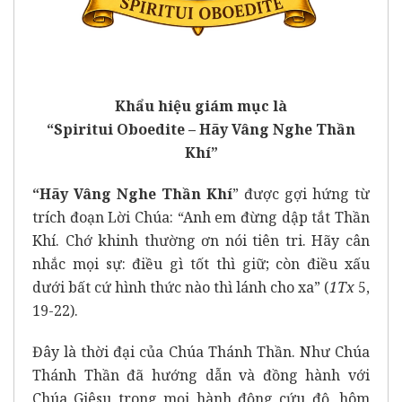
Khẩu hiệu giám mục là
“Spiritui Oboedite – Hãy Vâng Nghe Thần
Khí”
“Hãy Vâng Nghe Thần Khí
” được gợi hứng từ
trích đoạn Lời Chúa: “Anh em đừng dập tắt Thần
Khí. Chớ khinh thường ơn nói tiên tri. Hãy cân
nhắc mọi sự: điều gì tốt thì giữ; còn điều xấu
dưới bất cứ hình thức nào thì lánh cho xa” (
1Tx
5,
19-22).
Đây là thời đại của Chúa Thánh Thần. Như Chúa
Thánh Thần đã hướng dẫn và đồng hành với
Chúa Giêsu trong mọi hành động cứu độ, hôm