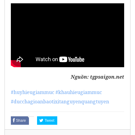
Nguồn:
tgpsaigon.net
#huyhieugiammuc
#khauhieugiammuc
#ducchagioanbaotixitanguyenquangtuyen
Share
Tweet