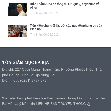
Đức Thánh Cha sẽ tông du Uruguay, Argentina và
Pêru
Thứ Năm 06.08.2026
Tiếp kiến chung (5/8): Lời cầu nguyện phụng vụ của
Giáo hội
Thứ Năm 06.08.2026
TÒA GIÁM MỤC BÀ RỊA
Địa chỉ: 227 Cách Mạng Tháng Tám, Phường Phước Hiệp, Thành
phố Bà Rịa, Tỉnh Bà Rịa Vũng Tàu.
Điện thoại: (0254) 3737 873
Website được phát triển bởi Ban Truyền Thông Giáo phận Bà Rịa.
Bài viết và ý kiến, xin
LIÊN HỆ BAN TRUYỀN THÔNG