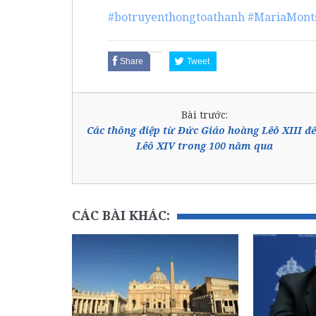
#botruyenthongtoathanh
#MariaMont
Share
Tweet
Bài trước:
Các thông điệp từ Đức Giáo hoàng Lêô XIII đ
Lêô XIV trong 100 năm qua
CÁC BÀI KHÁC: