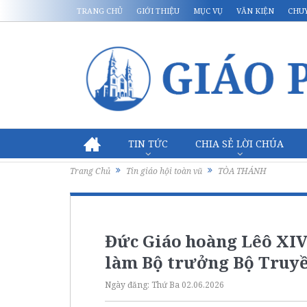
TRANG CHỦ
GIỚI THIỆU
MỤC VỤ
VĂN KIỆN
CHU
TIN TỨC
CHIA SẺ LỜI CHÚA
Trang Chủ
Tin giáo hội toàn vũ
TÒA THÁNH
Đức Giáo hoàng Lêô XIV
làm Bộ trưởng Bộ Truy
Ngày đăng:
Thứ Ba 02.06.2026