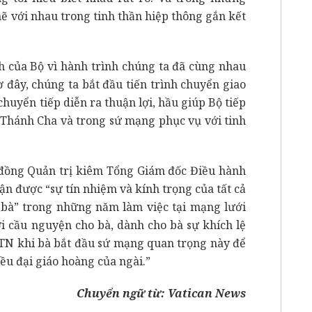
chẽ với nhau trong tinh thần hiệp thông gắn kết
nh của Bộ vì hành trình chúng ta đã cùng nhau
 đây, chúng ta bắt đầu tiến trình chuyển giao
huyển tiếp diễn ra thuận lợi, hầu giúp Bộ tiếp
c Thánh Cha và trong sứ mạng phục vụ với tinh
 đồng Quản trị kiêm Tổng Giám đốc Điều hành
n được “sự tín nhiệm và kính trọng của tất cả
i bà” trong những năm làm việc tại mạng lưới
ời cầu nguyện cho bà, dành cho bà sự khích lệ
WTN khi bà bắt đầu sứ mạng quan trọng này để
ều đại giáo hoàng của ngài.”
Chuyển ngữ từ:
Vatican News