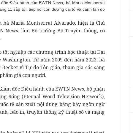
m đốc Điều hành của EWTN News, bà Maria Montserrat
áng 11 sắp tới, tiếp nối con đường cải tổ và canh tân do
 bà Maria Montserrat Alvarado, hiện là Chủ
TN News, làm Bộ trưởng
Bộ Truyền thông
, có
.
 tốt nghiệp các chương trình học thuật tại Đại
ge Washington. Từ năm 2009 đến năm 2023, bà
ỹ Becket vì Tự do Tôn giáo, tham gia các sáng
y phẩm giá con người.
à Giám đốc Điều hành của EWTN News, bộ phận
ng Sống (Eternal Word Television Network),
quốc tế sản xuất nội dung bằng bảy ngôn ngữ
hanh, báo in, truyền thông kỹ thuật số và mạng