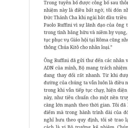
Trong tuyên bố được công bố sau thôn
nhiệm này là điều bất ngờ, tôi đón 
Đức Thánh Cha khi ngài bắt đầu triều 
Paolo Ruffini vì sự lãnh đạo của ôn
trong tình bằng hữu và niềm hy vọng, 
tục phục vụ Giáo hội tại Rôma cũng nh
thông Chúa Kitô cho nhân loại.”
Ông Ruffini đã gửi thư đến các nhân 
ADN của mình, Bộ mang trách nhiệm p
đang thay đổi rất nhanh. Từ khi đượ
đường của chúng ta vẫn luôn là điều n
trong khi vẫn tiếp tục chạy, hiện diệ
này, như tiêu chuẩn cho một nền tru
càng lớn mạnh theo thời gian. Tôi đã
điểm mà trong hành trình dài của đời
nghỉ hưu theo quy định, tôi sẽ trao 
cách là vị Bộ trưởng kế nhiệm. Chún