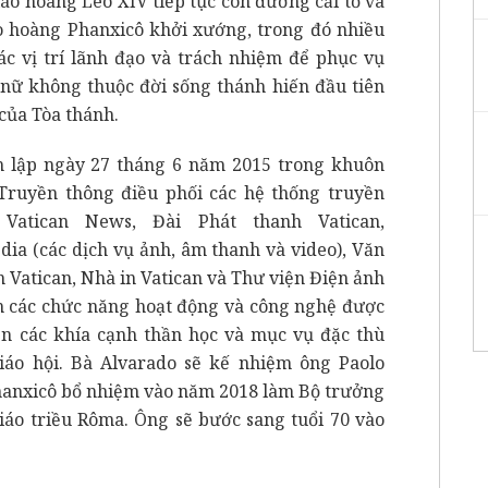
áo hoàng Lêô XIV tiếp tục con đường cải tổ và
o hoàng Phanxicô khởi xướng, trong đó nhiều
c vị trí lãnh đạo và trách nhiệm để phục vụ
 nữ không thuộc đời sống thánh hiến đầu tiên
của Tòa thánh.
 lập ngày 27 tháng 6 năm 2015 trong khuôn
 Truyền thông điều phối các hệ thống truyền
atican News, Đài Phát thanh Vatican,
edia (các dịch vụ ảnh, âm thanh và video), Văn
 Vatican, Nhà in Vatican và Thư viện Điện ảnh
nh các chức năng hoạt động và công nghệ được
iển các khía cạnh thần học và mục vụ đặc thù
iáo hội. Bà Alvarado sẽ kế nhiệm ông Paolo
Phanxicô bổ nhiệm vào năm 2018 làm Bộ trưởng
iáo triều Rôma. Ông sẽ bước sang tuổi 70 vào