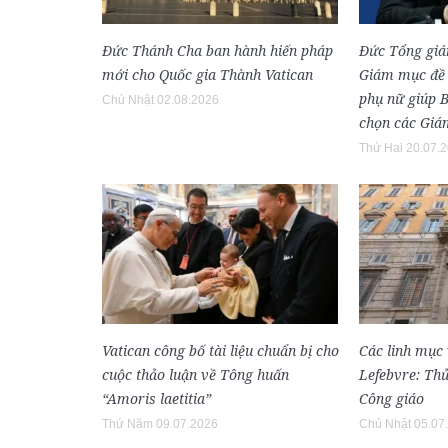
Đức Thánh Cha ban hành hiến pháp
Đức Tổng gi
mới cho Quốc gia Thành Vatican
Giám mục đề 
phụ nữ giúp 
Chủ Nhật 02.08.2026
chọn các Gi
Thứ Hai 20.07.
Vatican công bố tài liệu chuẩn bị cho
Các linh mục 
cuộc thảo luận về Tông huấn
Lefebvre: Thủ
“Amoris laetitia”
Công giáo
Thứ Năm 09.07.2026
Chủ Nhật 05.07