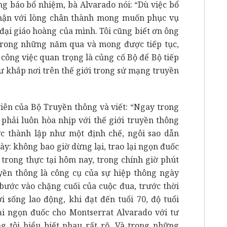
g báo bổ nhiệm, bà Alvarado nói: “Dù việc bổ
nhận với lòng chân thành mong muốn phục vụ
đại giáo hoàng của mình. Tôi cũng biết ơn ông
g trong những năm qua và mong được tiếp tục,
công việc quan trọng là củng cố Bộ để Bộ tiếp
ư khắp nơi trên thế giới trong sứ mạng truyền
viên của Bộ Truyền thông và viết: “Ngay trong
hải luôn hòa nhịp với thế giới truyền thông
c thành lập như một định chế, ngôi sao dẫn
ày: không bao giờ dừng lại, trao lại ngọn đuốc
n trong thực tại hôm nay, trong chính giờ phút
yền thông là công cụ của sự hiệp thông ngày
 bước vào chặng cuối của cuộc đua, trước thời
 sống lao động, khi đạt đến tuổi 70, độ tuổi
lại ngọn đuốc cho Montserrat Alvarado với tư
g tôi hiểu biết nhau rất rõ. Và trong những