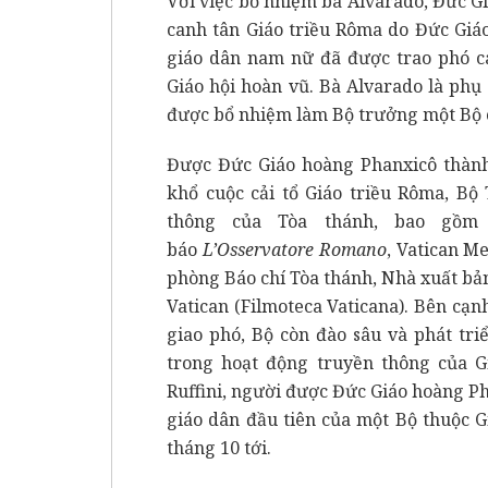
Với việc bổ nhiệm bà Alvarado, Đức Gi
canh tân Giáo triều Rôma do Đức Giá
giáo dân nam nữ đã được trao phó cá
Giáo hội hoàn vũ. Bà Alvarado là phụ
được bổ nhiệm làm Bộ trưởng một Bộ 
Được Đức Giáo hoàng Phanxicô thành
khổ cuộc cải tổ Giáo triều Rôma, Bộ
thông của Tòa thánh, bao gồm V
báo
L’Osservatore Romano
, Vatican M
phòng Báo chí Tòa thánh, Nhà xuất bản
Vatican (Filmoteca Vaticana). Bên cạ
giao phó, Bộ còn đào sâu và phát tr
trong hoạt động truyền thông của G
Ruffini, người được Đức Giáo hoàng 
giáo dân đầu tiên của một Bộ thuộc G
tháng 10 tới.