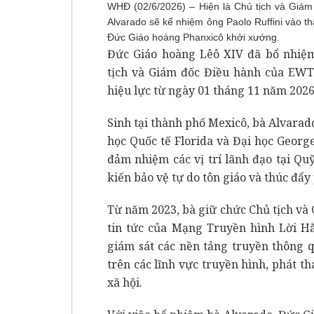
WHĐ (02/6/2026) – Hiện là Chủ tịch và Giá
Alvarado sẽ kế nhiệm ông Paolo Ruffini vào th
Đức Giáo hoàng Phanxicô khởi xướng.
Đức Giáo hoàng Lêô XIV đã bổ nhiệm
tịch và Giám đốc Điều hành của EW
hiệu lực từ ngày 01 tháng 11 năm 2026
Sinh tại thành phố Mexicô, bà Alvarado
học Quốc tế Florida và Đại học Geor
đảm nhiệm các vị trí lãnh đạo tại Qu
kiến bảo vệ tự do tôn giáo và thúc đẩ
Từ năm 2023, bà giữ chức Chủ tịch v
tin tức của Mạng Truyền hình Lời Hằ
giám sát các nền tảng truyền thông 
trên các lĩnh vực truyền hình, phát t
xã hội.