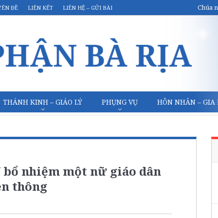
Chúa n
YÊN ĐỀ
LIÊN KẾT
LIÊN HỆ – GỬI BÀI
THÁNH KINH – GIÁO LÝ
PHỤNG VỤ
HÔN NHÂN – GIA
 bổ nhiệm một nữ giáo dân
ền thông