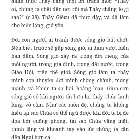
đánh thức Thầy bằng một lời trách móc: “Thầy
ơi, chúng ta chết đến nơi rồi mà Thầy chẳng lo gì
sao?” (c.38). Thầy Giêsu đã thức dậy, và đã làm
cho biển lặng, gió yên.
Đời con người ai tránh được sóng gió bất chợt.
Nếu biết trước sẽ gặp sóng gió, ai dám vượt biển
ban đêm. Sóng gió xảy ra trong đời riêng của
mỗi người, trong gia đình, trong đất nước, trong
Giáo Hội, trên thế giới. Sóng gió làm ta thấy
mình con thuyền đời mình chòng chành, mong
manh, và khiến ta sợ hãi, hoảng loạn. Giữa cơn
sóng gió có khi người tín hữu lại thấy Chúa lạnh
lùng, vô cảm. Như các môn đệ, chúng ta không
hiểu tại sao Chúa có thể ngủ được khi đời ta bị đe
dọa bởi cuồng phong, tại sao Chúa vắng mặt,
thinh lặng và khoanh tay vào lúc chúng ta cần
đến Ngài hơn cả.