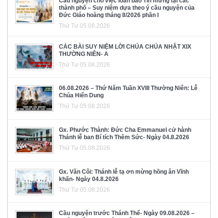
Cầu nguyện cho việc loan báo Tin mừng tại các
thành phố – Suy niệm dựa theo ý cầu nguyện của
Đức Giáo hoàng tháng 8/2026 phần I
Thứ Tư 05.08.2026
CÁC BÀI SUY NIỆM LỜI CHÚA CHÚA NHẬT XIX
THƯỜNG NIÊN- A
Thứ Tư 05.08.2026
06.08.2026 – Thứ Năm Tuần XVIII Thường Niên: Lễ
Chúa Hiển Dung
Thứ Tư 05.08.2026
Gx. Phước Thành: Đức Cha Emmanuel cử hành
Thánh lễ ban Bí tích Thêm Sức- Ngày 04.8.2026
Thứ Tư 05.08.2026
Gx. Văn Côi: Thánh lễ tạ ơn mừng hồng ân Vĩnh
khấn- Ngày 04.8.2026
Thứ Tư 05.08.2026
Cầu nguyện trước Thánh Thể- Ngày 09.08.2026 –