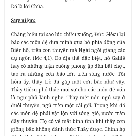
Ðó là lời Chúa.
Suy niệm:
Chẳng hiểu tại sao lúc chiều xuống, Đức Giêsu lại
bảo các môn đệ đưa mình qua bờ phía đông của
Biển hồ, trên con thuyền mà Ngài ngồi giảng các
dụ ngôn (Mc 4,1). Do địa thế đặc biệt, hồ Galilê
hay có những trận cuồng phong ập đến bất chợt,
tạo ra những cơn bão lớn trên sóng nước. Tối
hôm ấy, thầy trò đã gặp một cơn bão như vậy.
Thầy Giêsu phó thác mọi sự cho các môn đệ vốn
là ngư phủ lành nghề. Thầy mệt nên ngủ say ở
đuôi thuyền, ngủ trên một cái gối. Trong khi đó
các môn đệ phải vật lộn với sóng gió, nước tràn
đầy thuyền. Họ có vẻ mất bình tĩnh khi thấy cơn
giông bão không đánh thức Thầy được. Chính họ