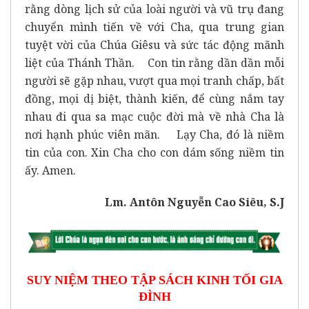
rằng dòng lịch sử của loài người và vũ trụ đang
chuyển mình tiến về với Cha, qua trung gian
tuyệt vời của Chúa Giêsu và sức tác động mãnh
liệt của Thánh Thần. Con tin rằng dần dần mỗi
người sẽ gặp nhau, vượt qua mọi tranh chấp, bất
đồng, mọi dị biệt, thành kiến, để cùng nắm tay
nhau đi qua sa mạc cuộc đời mà về nhà Cha là
nơi hạnh phúc viên mãn. Lạy Cha, đó là niềm
tin của con. Xin Cha cho con dám sống niềm tin
ấy. Amen.
Lm. Antôn Nguyễn Cao Siêu, S.J
SUY NIỆM THEO TẬP SÁCH KINH TỐI GIA
ĐÌNH