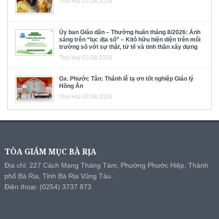
Thứ Hai 03.08.2026
Ủy ban Giáo dân – Thường huấn tháng 8/2026: Ánh
sáng trên “lục địa số” – Kitô hữu hiện diện trên môi
trường số với sự thật, tử tế và tinh thần xây dựng
Thứ Hai 03.08.2026
Gx. Phước Tân: Thánh lễ tạ ơn tốt nghiệp Giáo lý
Hồng Ân
Thứ Hai 03.08.2026
TÒA GIÁM MỤC BÀ RỊA
Địa chỉ: 227 Cách Mạng Tháng Tám, Phường Phước Hiệp, Thành
phố Bà Rịa, Tỉnh Bà Rịa Vũng Tàu.
Điện thoại: (0254) 3737 873