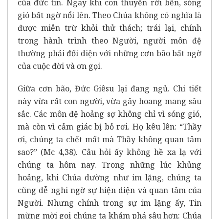
của đức tin. Ngay khi con thuyền rời bến, sóng
gió bất ngờ nổi lên. Theo Chúa không có nghĩa là
được miễn trừ khỏi thử thách; trái lại, chính
trong hành trình theo Người, người môn đệ
thường phải đối diện với những cơn bão bất ngờ
của cuộc đời và ơn gọi.
Giữa cơn bão, Đức Giêsu lại đang ngủ. Chi tiết
này vừa rất con người, vừa gây hoang mang sâu
sắc. Các môn đệ hoảng sợ không chỉ vì sóng gió,
mà còn vì cảm giác bị bỏ rơi. Họ kêu lên: “Thầy
ơi, chúng ta chết mất mà Thầy không quan tâm
sao?” (Mc 4,38). Câu hỏi ấy không hề xa lạ với
chúng ta hôm nay. Trong những lúc khủng
hoảng, khi Chúa dường như im lặng, chúng ta
cũng dễ nghi ngờ sự hiện diện và quan tâm của
Người. Nhưng chính trong sự im lặng ấy, Tin
mừng mời gọi chúng ta khám phá sâu hơn: Chúa