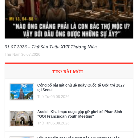
31.07.2026 – Thứ Sáu Tuần XVII Thường Niên
Thứ Năm 30.07.2026
TIN/ BÀI MỚI
Công bố bài hát chủ đề ngày Quốc tế Giới trẻ 2027
tại Seoul
Thứ Tư 05.08.2026
Assisi: Khai mạc cuộc gặp gỡ giới trẻ Phan Sinh
“GO! Franciscan Youth Meeting”
Thứ Tư 05.08.2026