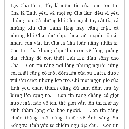
Lạy Cha từ ái, đây là niềm tin của con. Con tin
Cha là Tình yêu, và mọi sự Cha làm đều vì yêu
chúng con. Cả những khi Cha mạnh tay cắt tỉa, cả
những khi Cha thinh lặng hay vắng mặt, cả
những khi Cha như chịu thua sức mạnh của ác
nhân, con vẫn tin Cha là Cha toàn năng nhân ái.
Con tin Cha không chịu thua con về lòng quảng
đại, chẳng để con thiệt thòi khi dám sống cho
Cha. Con tin rằng nơi lòng những người cứng
cỏi nhất cũng có một đốm lửa của sự thiện, được
vùi sâu dưới những lớp tro. Chỉ một ngọn gió của
tình yêu chân thành cũng đủ làm đốm lửa ấy
bừng lên rạng rỡ. Con tin rằng chẳng có giọt
nước mắt nào vô ích, thế giới vẫn tồn tại nhờ hy
sinh thầm lặng của bao người. Con tin rằng
chiến thắng cuối cùng thuộc về Ánh sáng. Sự
Sống và Tình yêu sẽ chiếm ngự địa cầu. Con tin