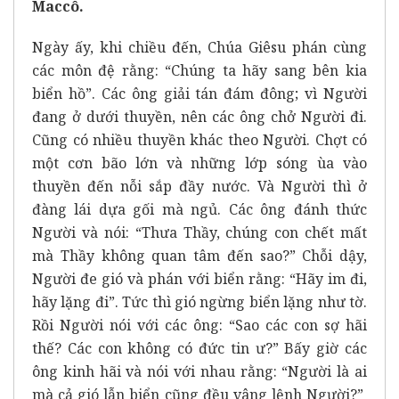
Maccô.
Ngày ấy, khi chiều đến, Chúa Giêsu phán cùng
các môn đệ rằng: “Chúng ta hãy sang bên kia
biển hồ”. Các ông giải tán đám đông; vì Người
đang ở dưới thuyền, nên các ông chở Người đi.
Cũng có nhiều thuyền khác theo Người. Chợt có
một cơn bão lớn và những lớp sóng ùa vào
thuyền đến nỗi sắp đầy nước. Và Người thì ở
đàng lái dựa gối mà ngủ. Các ông đánh thức
Người và nói: “Thưa Thầy, chúng con chết mất
mà Thầy không quan tâm đến sao?” Chỗi dậy,
Người đe gió và phán với biển rằng: “Hãy im đi,
hãy lặng đi”. Tức thì gió ngừng biển lặng như tờ.
Rồi Người nói với các ông: “Sao các con sợ hãi
thế? Các con không có đức tin ư?” Bấy giờ các
ông kinh hãi và nói với nhau rằng: “Người là ai
mà cả gió lẫn biển cũng đều vâng lệnh Người?”