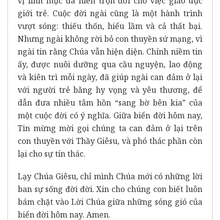
vị linh mục đã hiến trọn đời cho việc giáo dục
giới trẻ. Cuộc đời ngài cũng là một hành trình
vượt sóng: thiếu thốn, hiểu lầm và cả thất bại.
Nhưng ngài không rời bỏ con thuyền sứ mạng, vì
ngài tin rằng Chúa vẫn hiện diện. Chính niềm tin
ấy, được nuôi dưỡng qua cầu nguyện, lao động
và kiên trì mỗi ngày, đã giúp ngài can đảm ở lại
với người trẻ bằng hy vọng và yêu thương, để
dẫn đưa nhiều tâm hồn “sang bờ bên kia” của
một cuộc đời có ý nghĩa. Giữa biển đời hôm nay,
Tin mừng mời gọi chúng ta can đảm ở lại trên
con thuyền với Thầy Giêsu, và phó thác phần còn
lại cho sự tín thác.
Lạy Chúa Giêsu, chỉ mình Chúa mới có những lời
ban sự sống đời đời. Xin cho chúng con biết luôn
bám chặt vào Lời Chúa giữa những sóng gió của
biển đời hôm nay. Amen.