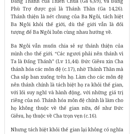
Đấng Thánh của Thiên Chúa (Ga 6,69), và Đấng
Phù Trợ được gọi là Thánh Thần (Ga 14,26).
Thánh thiện là nét chung của Ba Ngôi, tách biệt
Ba Ngôi khỏi thế giới, dù thế giới vẫn là đối
tượng để Ba Ngôi luôn cùng nhau hướng về.
Ba Ngôi vẫn muốn chia sẻ sự thánh thiện của
mình cho thế giới. “Các ngươi phải nên thánh vì
Ta là Đấng Thánh” (Lv 11,44). Đức Giêsu xin Cha
thánh hóa các môn đệ (c.17), nhờ Thánh Thần mà
Cha sắp ban xuống trên họ. Làm cho các môn đệ
nên thánh chính là tách biệt họ ra khỏi thế gian,
với lối suy nghĩ và hành động, với những giá trị
riêng của nó. Thánh hóa môn đệ chính là làm cho
họ không thuộc về thế gian nữa, để như Đức
Giêsu, họ thuộc về Cha trọn vẹn (c.16).
Nhưng tách biệt khỏi thế gian lại không có nghĩa