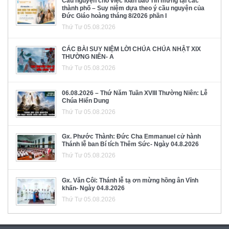
Cầu nguyện cho việc loan báo Tin mừng tại các
thành phố – Suy niệm dựa theo ý cầu nguyện của
Đức Giáo hoàng tháng 8/2026 phần I
Thứ Tư 05.08.2026
CÁC BÀI SUY NIỆM LỜI CHÚA CHÚA NHẬT XIX
THƯỜNG NIÊN- A
Thứ Tư 05.08.2026
06.08.2026 – Thứ Năm Tuần XVIII Thường Niên: Lễ
Chúa Hiển Dung
Thứ Tư 05.08.2026
Gx. Phước Thành: Đức Cha Emmanuel cử hành
Thánh lễ ban Bí tích Thêm Sức- Ngày 04.8.2026
Thứ Tư 05.08.2026
Gx. Văn Côi: Thánh lễ tạ ơn mừng hồng ân Vĩnh
khấn- Ngày 04.8.2026
Thứ Tư 05.08.2026