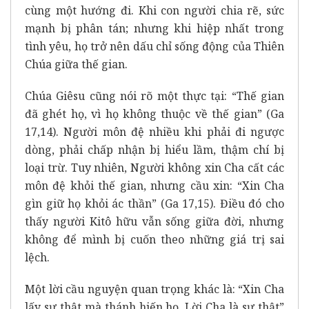
cùng một hướng đi. Khi con người chia rẽ, sức
mạnh bị phân tán; nhưng khi hiệp nhất trong
tình yêu, họ trở nên dấu chỉ sống động của Thiên
Chúa giữa thế gian.
Chúa Giêsu cũng nói rõ một thực tại: “Thế gian
đã ghét họ, vì họ không thuộc về thế gian” (Ga
17,14). Người môn đệ nhiều khi phải đi ngược
dòng, phải chấp nhận bị hiểu lầm, thậm chí bị
loại trừ. Tuy nhiên, Người không xin Cha cất các
môn đệ khỏi thế gian, nhưng cầu xin: “Xin Cha
gìn giữ họ khỏi ác thần” (Ga 17,15). Điều đó cho
thấy người Kitô hữu vẫn sống giữa đời, nhưng
không để mình bị cuốn theo những giá trị sai
lệch.
Một lời cầu nguyện quan trọng khác là: “Xin Cha
lấy sự thật mà thánh hiến họ. Lời Cha là sự thật”