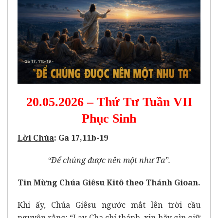
20.05.2026 – Thứ Tư Tuần VII
Phục Sinh
Lời Chúa
: Ga 17,11b-19
“Ðể chúng được nên một như Ta”.
Tin Mừng Chúa Giêsu Kitô theo Thánh Gioan.
Khi ấy, Chúa Giêsu ngước mắt lên trời cầu
nguyện rằng: “Lạy Cha chí thánh, xin hãy gìn giữ