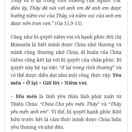
Thầy và ở lại trong tình thương của Người. Các
điều ấy, Thầy đã nói với anh em để anh em được
hưởng niềm vui của Thầy, và niềm vui của anh em
được nên trọn vẹn
.” (Ga 15,9-11).
Cũng như bí quyết niềm vui và hạnh phúc đời chị
Manuela là biết mình được Chúa nhớ thương và
mình cũng thương nhớ Chúa, di huấn của Chúa
Giêsu cũng kết lại với bí quyết của chân phúc. Bí
quyết này hệ tại việc “
ở lại trong tình thương
” và
có thể được diễn đạt như một công thức vậy:
Yêu
mến + Ở lại + Giữ lời + Niềm vui
.
–
Yêu mến
là tình yêu thần linh phát xuất từ
Thiên Chúa: “
Chúa Cha yêu mến Thầy
” và “
Thầy
yêu mến anh em
”. Vì thế, bí quyết hạnh phúc Kitô
hữu trước hết là cảm thức mình được Chúa luôn
yêu thương và nhớ đến.