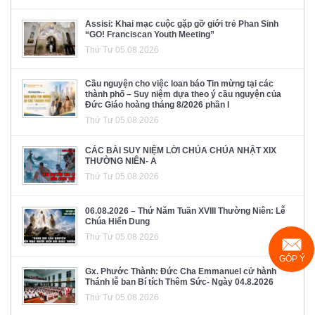
Assisi: Khai mạc cuộc gặp gỡ giới trẻ Phan Sinh
“GO! Franciscan Youth Meeting”
Thứ Tư 05.08.2026
Cầu nguyện cho việc loan báo Tin mừng tại các
thành phố – Suy niệm dựa theo ý cầu nguyện của
Đức Giáo hoàng tháng 8/2026 phần I
Thứ Tư 05.08.2026
CÁC BÀI SUY NIỆM LỜI CHÚA CHÚA NHẬT XIX
THƯỜNG NIÊN- A
Thứ Tư 05.08.2026
06.08.2026 – Thứ Năm Tuần XVIII Thường Niên: Lễ
Chúa Hiển Dung
Thứ Tư 05.08.2026
GÓP Ý
Gx. Phước Thành: Đức Cha Emmanuel cử hành
Thánh lễ ban Bí tích Thêm Sức- Ngày 04.8.2026
Thứ Tư 05.08.2026