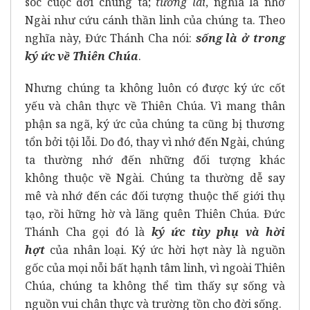
sóc cuộc đời chúng ta;
tương lai
, nghĩa là nhớ
Ngài như cứu cánh thần linh của chúng ta. Theo
nghĩa này, Đức Thánh Cha nói:
sống là ở trong
ký ức về Thiên Chúa
.
Nhưng chúng ta không luôn có được ký ức cốt
yếu và chân thực về Thiên Chúa. Vì mang thân
phận sa ngã, ký ức của chúng ta cũng bị thương
tổn bởi tội lỗi. Do đó, thay vì nhớ đến Ngài, chúng
ta thường nhớ đến những đối tượng khác
không thuộc về Ngài. Chúng ta thường dễ say
mê và nhớ đến các đối tượng thuộc thế giới thụ
tạo, rồi hững hờ và lãng quên Thiên Chúa. Đức
Thánh Cha gọi đó là
ký ức tùy phụ và hời
hợt
của nhân loại. Ký ức hời hợt này là nguồn
gốc của mọi nỗi bất hạnh tâm linh, vì ngoài Thiên
Chúa, chúng ta không thể tìm thấy sự sống và
nguồn vui chân thực và trường tồn cho đời sống.