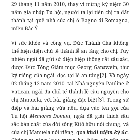
29 tháng 11 năm 2010, thay vì mừng kỷ niệm 30
năm gia nhập Tu hội, người ta lại tiễn chị ra đất
thánh tại quê nhà của chị ở Bagno di Romagna,
miền Bắc Ý.
Vì sức khỏe và công vụ, Đức Thánh Cha không
thể hiện diện chủ tế thánh lễ an táng cho chị. Tuy
nhiên ngài đã gửi sứ điệp hiệp thông rất sâu sắc,
được Đức Tổng Giám mục Georg Ganswein, thư
ký riêng của ngài, đọc tại lễ an táng
[2]
. Và ngày
02 tháng 12 năm 2010, tại Nhà nguyện Pauline ở
Vatican, ngài đã chủ tế thánh lễ cầu nguyện cho
chị Manuela, với bài giảng đặc biệt
[3]
. Trong sứ
điệp và bài giảng vừa nêu, dựa vào tên gọi của
Tu hội
Memores Domini
, ngài đã giải thích sâu
sắc bản chất của đời sống Kitô hữu nói chung, và
của chị Manuela nói riêng, qua
khái niệm ký ức
.