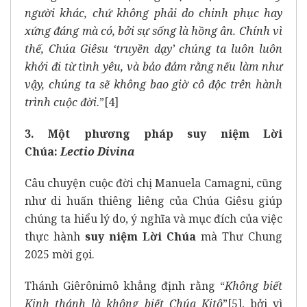
người khác, chứ không phải do chinh phục hay
xứng đáng mà có, bởi sự sống là hồng ân. Chính vì
thế, Chúa Giêsu ‘truyền dạy’ chúng ta luôn luôn
khởi đi từ tình yêu, và bảo đảm rằng nếu làm như
vậy, chúng ta sẽ không bao giờ cô độc trên hành
trình cuộc đời
.”
[4]
3. Một phương pháp suy niệm Lời
Chúa:
Lectio Divina
Câu chuyện cuộc đời chị Manuela Camagni, cũng
như di huấn thiêng liêng của Chúa Giêsu giúp
chúng ta hiểu lý do, ý nghĩa và mục đích của việc
thực hành
suy niệm Lời Chúa
mà
Thư Chung
2025
mời gọi.
Thánh Giêrônimô khẳng định rằng “
Không biết
Kinh thánh là không biết Chúa Kitô
”
[5]
, bởi vì