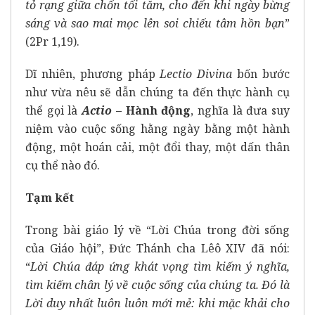
tỏ rạng giữa chốn tối tăm, cho đến khi ngày bừng
sáng và sao mai mọc lên soi chiếu tâm hồn bạn
”
(2Pr 1,19).
Dĩ nhiên, phương pháp
Lectio Divina
bốn bước
như vừa nêu sẽ dẫn chúng ta đến thực hành cụ
thể gọi là
Actio
– Hành động
, nghĩa là đưa suy
niệm vào cuộc sống hằng ngày bằng một hành
động, một hoán cải, một đổi thay, một dấn thân
cụ thể nào đó.
Tạm kết
Trong bài giáo lý về “Lời Chúa trong đời sống
của Giáo hội”, Đức Thánh cha Lêô XIV đã nói:
“
Lời Chúa đáp ứng khát vọng tìm kiếm ý nghĩa,
tìm kiếm chân lý về cuộc sống của chúng ta. Đó là
Lời duy nhất luôn luôn mới mẻ: khi mặc khải cho