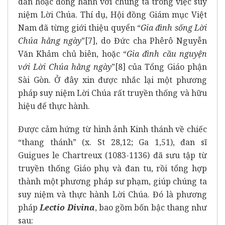
dẫn hoặc đồng hành với chúng ta trong việc suy
niệm Lời Chúa. Thí dụ, Hội đồng Giám mục Việt
Nam đã từng giới thiệu quyển “
Gia đình sống Lời
Chúa hằng ngày
”
[7]
, do Đức cha Phêrô Nguyễn
Văn Khảm chủ biên, hoặc “
Gia đình cầu nguyện
với Lời Chúa hằng ngày
”
[8]
của Tổng Giáo phận
Sài Gòn. Ở đây xin được nhắc lại một phương
pháp suy niệm Lời Chúa rất truyền thống và hữu
hiệu để thực hành.
Được cảm hứng từ hình ảnh Kinh thánh về chiếc
“thang thánh” (x. St 28,12; Ga 1,51), đan sĩ
Guigues le Chartreux (1083-1136) đã sưu tập từ
truyền thống Giáo phụ và đan tu, rồi tổng hợp
thành một phương pháp sư phạm, giúp chúng ta
suy niệm và thực hành Lời Chúa. Đó là phương
pháp
Lectio Divina
, bao gồm bốn bậc thang như
sau: