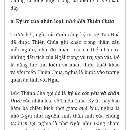
Chúng ta tổng lược trong ba điểm cốt yếu sau
đây:
a. Ký ức của nhân loại:
nhớ đến Thiên Chúa
Trước hết, ngài xác định rằng ký ức về Tạo Hoá
đã được Thiên Chúa ghi khắc trong thẳm sâu
mỗi người, nhờ đó nhân loại có thể nhận ra
những dấu tích của Ngài trong vũ trụ vạn vật. Đó
là năng lực tìm kiếm và nhận thức, khát khao
và yêu mến Thiên Chúa, nghĩa là bước vào tương
quan ân tình với Ngài.
Đức Thánh Cha gọi đó là
ký ức cốt yếu và chân
thực
của nhân loại về Thiên Chúa. Ký ức này bao
hàm ba chiều kích thời gian:
quá khứ
, nghĩa là
nhớ Ngài như nguồn sinh thần linh của chúng
ta;
hiện tại
, nghĩa là nhớ Ngài như Đấng chăm