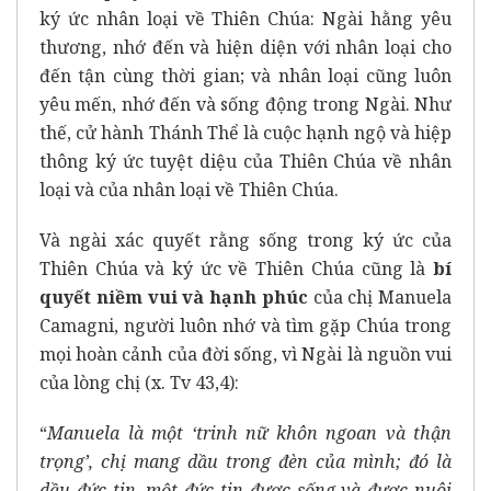
ký ức nhân loại về Thiên Chúa: Ngài hằng yêu
thương, nhớ đến và hiện diện với nhân loại cho
đến tận cùng thời gian; và nhân loại cũng luôn
yêu mến, nhớ đến và sống động trong Ngài. Như
thế, cử hành Thánh Thể là cuộc hạnh ngộ và hiệp
thông ký ức tuyệt diệu của Thiên Chúa về nhân
loại và của nhân loại về Thiên Chúa.
Và ngài xác quyết rằng sống trong ký ức của
Thiên Chúa và ký ức về Thiên Chúa cũng là
bí
quyết niềm vui và hạnh phúc
của chị Manuela
Camagni, người luôn nhớ và tìm gặp Chúa trong
mọi hoàn cảnh của đời sống, vì Ngài là nguồn vui
của lòng chị (x. Tv 43,4):
“
Manuela là một ‘trinh nữ khôn ngoan và thận
trọng’, chị mang dầu trong đèn của mình; đó là
dầu đức tin, một đức tin được sống và được nuôi