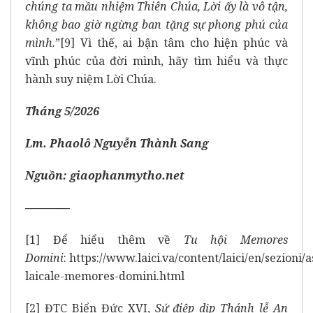
chúng ta mầu nhiệm Thiên Chúa, Lời ấy là vô tận,
không bao giờ ngừng ban tặng sự phong phú của
mình.
”
[9]
Vì thế, ai bận tâm cho hiện phúc và
vĩnh phúc của đời mình, hãy tìm hiểu và thực
hành suy niệm Lời Chúa.
Tháng 5/2026
Lm. Phaolô Nguyễn Thành Sang
Nguồn:
giaophanmytho.net
————
[1]
Để hiểu thêm về
Tu hội Memores
Domini
:
https://www.laici.va/content/laici/en/sezioni/
laicale-memores-domini.html
[2]
ĐTC Biển Đức XVI,
Sứ điệp dịp Thánh lễ An