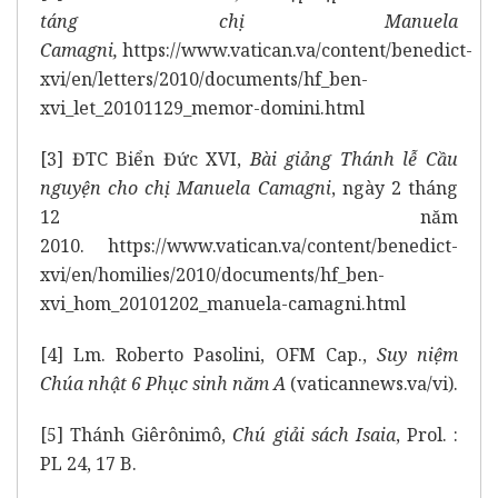
táng chị Manuela
Camagni,
https://www.vatican.va/content/benedict-
xvi/en/letters/2010/documents/hf_ben-
xvi_let_20101129_memor-domini.html
[3]
ĐTC Biển Đức XVI,
Bài giảng Thánh lễ Cầu
nguyện cho chị Manuela Camagni
, ngày 2 tháng
12 năm
2010.
https://www.vatican.va/content/benedict-
xvi/en/homilies/2010/documents/hf_ben-
xvi_hom_20101202_manuela-camagni.html
[4]
Lm. Roberto Pasolini, OFM Cap.,
Suy niệm
Chúa nhật 6 Phục sinh năm A
(vaticannews.va/vi).
[5]
Thánh Giêrônimô,
Chú giải sách Isaia
, Prol. :
PL 24, 17 B.