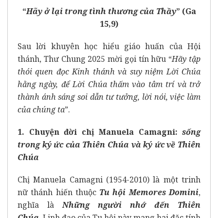
“
Hãy ở lại trong tình thương của Thầy
” (Ga
15,9)
Sau lời khuyên học hiểu giáo huấn của Hội
thánh,
Thư Chung 2025
mời gọi tín hữu “
Hãy tập
thói quen đọc Kinh thánh và suy niệm Lời Chúa
hằng ngày, để Lời Chúa thấm vào tâm trí và trở
thành ánh sáng soi dẫn tư tưởng, lời nói, việc làm
của chúng ta
”.
1. Chuyện đời chị Manuela Camagni:
sống
trong ký ức của Thiên Chúa và ký ức về Thiên
Chúa
Chị Manuela Camagni (1954-2010) là một trinh
nữ thánh hiến thuộc
Tu hội Memores Domini
,
nghĩa là
N
hững người nhớ đến Thiên
Chúa
. Linh đạo của Tu hội này mang hai đặc tính