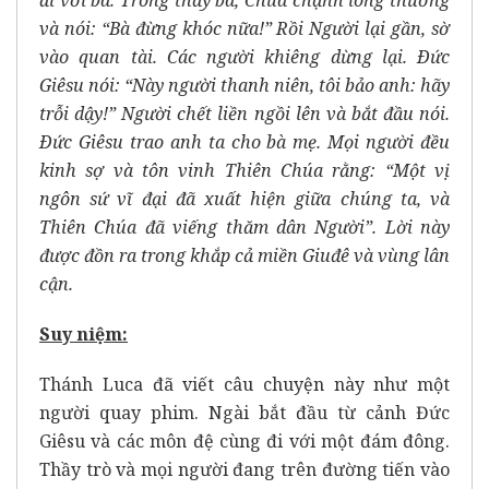
đi với bà. Trông thấy bà, Chúa chạnh lòng thương
và nói: “Bà đừng khóc nữa!” Rồi Người lại gần, sờ
vào quan tài. Các người khiêng dừng lại. Ðức
Giêsu nói: “Này người thanh niên, tôi bảo anh: hãy
trỗi dậy!” Người chết liền ngồi lên và bắt đầu nói.
Ðức Giêsu trao anh ta cho bà mẹ. Mọi người đều
kinh sợ và tôn vinh Thiên Chúa rằng: “Một vị
ngôn sứ vĩ đại đã xuất hiện giữa chúng ta, và
Thiên Chúa đã viếng thăm dân Người”. Lời này
được đồn ra trong khắp cả miền Giuđê và vùng lân
cận.
Suy niệm:
Thánh Luca đã viết câu chuyện này như một
người quay phim.
Ngài bắt đầu từ cảnh Đức
Giêsu và các môn đệ cùng đi với một đám đông.
Thầy trò và mọi người đang trên đường tiến vào