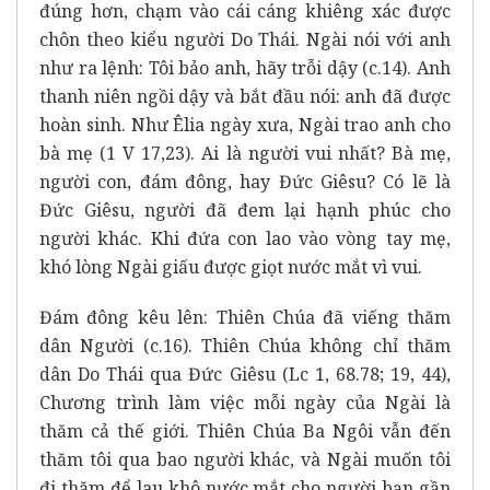
đúng hơn,
chạm vào cái cáng khiêng xác được
chôn theo kiểu người Do Thái.
Ngài nói với anh
như ra lệnh: Tôi bảo anh, hãy trỗi dậy (c.14).
Anh
thanh niên ngồi dậy và bắt đầu nói: anh đã được
hoàn sinh.
Như Êlia ngày xưa, Ngài trao anh cho
bà mẹ (1 V 17,23).
Ai là người vui nhất? Bà mẹ,
người con, đám đông, hay Đức Giêsu?
Có lẽ là
Đức Giêsu, người đã đem lại hạnh phúc cho
người khác.
Khi đứa con lao vào vòng tay mẹ,
khó lòng Ngài giấu được giọt nước mắt vì vui.
Đám đông kêu lên: Thiên Chúa đã viếng thăm
dân Người (c.16).
Thiên Chúa không chỉ thăm
dân Do Thái qua Đức Giêsu (Lc 1, 68.78; 19, 44),
Chương trình làm việc mỗi ngày của Ngài là
thăm cả thế giới.
Thiên Chúa Ba Ngôi vẫn đến
thăm tôi qua bao người khác,
và Ngài muốn tôi
đi thăm để lau khô nước mắt cho người bạn gần