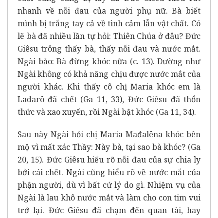
nhanh về nỗi đau của người phụ nữ.
Bà biết
mình bị trắng tay cả về tình cảm lẫn vật chất.
Có
lẽ bà đã nhiều lần tự hỏi: Thiên Chúa ở đâu?
Đức
Giêsu trông thấy bà, thấy nỗi đau và nước mắt.
Ngài bảo: Bà đừng khóc nữa (c. 13).
Dường như
Ngài không có khả năng chịu được nước mắt của
người khác.
Khi thấy cô chị Maria khóc em là
Ladarô đã chết (Ga 11, 33),
Đức Giêsu đã thổn
thức và xao xuyến, rồi Ngài bật khóc (Ga 11, 34).
Sau này Ngài hỏi chị Maria Mađalêna khóc bên
mộ vì mất xác Thầy:
Này bà, tại sao bà khóc? (Ga
20, 15).
Đức Giêsu hiểu rõ nỗi đau của sự chia ly
bởi cái chết.
Ngài cũng hiểu rõ về nước mắt của
phận người, dù vì bất cứ lý do gì.
Nhiệm vụ của
Ngài là lau khô nước mắt và làm cho con tim vui
trở lại.
Đức Giêsu đã chạm đến quan tài, hay