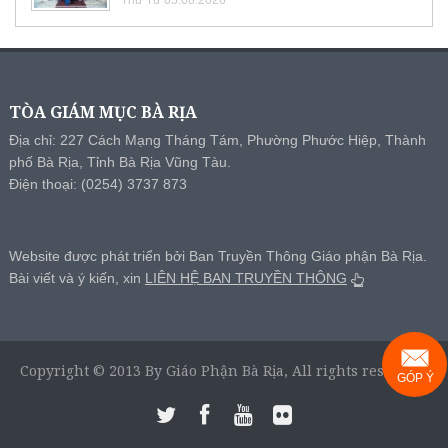
TÒA GIÁM MỤC BÀ RỊA
Địa chỉ: 227 Cách Mạng Tháng Tám, Phường Phước Hiệp, Thành
phố Bà Rịa, Tỉnh Bà Rịa Vũng Tàu.
Điện thoại: (0254) 3737 873
Website được phát triển bởi Ban Truyền Thông Giáo phận Bà Rịa.
Bài viết và ý kiến, xin
LIÊN HỆ BAN TRUYỀN THÔNG
Copyright © 2013 By Giáo Phận Bà Rịa, All rights reserved.
GÓP Ý