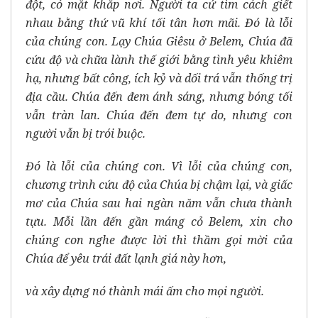
đột, có mặt khắp nơi.
Người ta cứ tìm cách giết
nhau bằng thứ vũ khí tối tân hơn mãi.
Đó là lỗi
của chúng con.
Lạy Chúa Giêsu ở Belem,
Chúa đã
cứu độ và chữa lành thế giới bằng tình yêu khiêm
hạ,
nhưng bất công, ích kỷ và dối trá vẫn thống trị
địa cầu.
Chúa đến đem ánh sáng, nhưng bóng tối
vẫn tràn lan.
Chúa đến đem tự do, nhưng con
người vẫn bị trói buộc.
Đó là lỗi của chúng con.
Vì lỗi của chúng con,
chương trình cứu độ của Chúa bị chậm lại,
và giấc
mơ của Chúa sau hai ngàn năm vẫn chưa thành
tựu.
Mỗi lần đến gần máng cỏ Belem,
xin cho
chúng con nghe được lời thì thầm gọi mời của
Chúa
để yêu trái đất lạnh giá này hơn,
và xây dựng nó thành mái ấm cho mọi người.