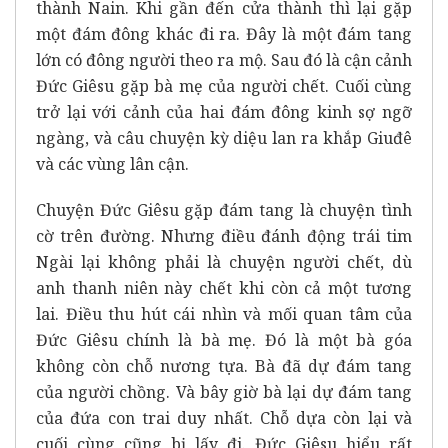
thành Nain.
Khi gần đến cửa thành thì lại gặp
một đám đông khác đi ra.
Đây là một đám tang
lớn có đông người theo ra mộ.
Sau đó là cận cảnh
Đức Giêsu gặp bà mẹ của người chết.
Cuối cùng
trở lại với cảnh của hai đám đông kinh sợ ngỡ
ngàng,
và câu chuyện kỳ diệu lan ra khắp Giuđê
và các vùng lân cận.
Chuyện Đức Giêsu gặp đám tang là chuyện tình
cờ trên đường.
Nhưng điều đánh động trái tim
Ngài lại không phải là chuyện người chết,
dù
anh thanh niên này chết khi còn cả một tương
lai.
Điều thu hút cái nhìn và mối quan tâm của
Đức Giêsu chính là bà mẹ.
Đó là một bà góa
không còn chỗ nương tựa.
Bà đã dự đám tang
của người chồng.
Và bây giờ bà lại dự đám tang
của đứa con trai duy nhất.
Chỗ dựa còn lại và
cuối cùng cũng bị lấy đi.
Đức Giêsu hiểu rất