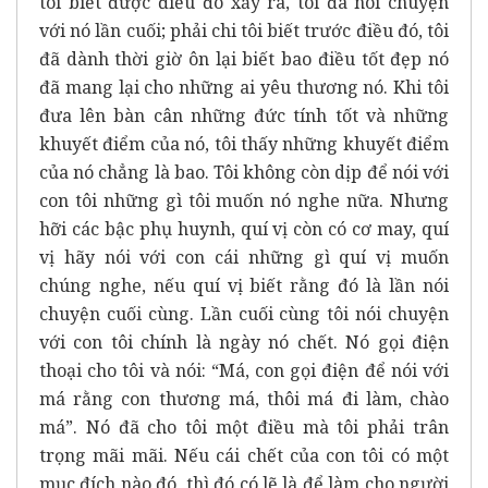
tôi biết được điều đó xẩy ra, tôi đã nói chuyện
với nó lần cuối; phải chi tôi biết trước điều đó, tôi
đã dành thời giờ ôn lại biết bao điều tốt đẹp nó
đã mang lại cho những ai yêu thương nó. Khi tôi
đưa lên bàn cân những đức tính tốt và những
khuyết điểm của nó, tôi thấy những khuyết điểm
của nó chẳng là bao. Tôi không còn dịp để nói với
con tôi những gì tôi muốn nó nghe nữa. Nhưng
hỡi các bậc phụ huynh, quí vị còn có cơ may, quí
vị hãy nói với con cái những gì quí vị muốn
chúng nghe, nếu quí vị biết rằng đó là lần nói
chuyện cuối cùng. Lần cuối cùng tôi nói chuyện
với con tôi chính là ngày nó chết. Nó gọi điện
thoại cho tôi và nói: “Má, con gọi điện để nói với
má rằng con thương má, thôi má đi làm, chào
má”. Nó đã cho tôi một điều mà tôi phải trân
trọng mãi mãi. Nếu cái chết của con tôi có một
mục đích nào đó, thì đó có lẽ là để làm cho người