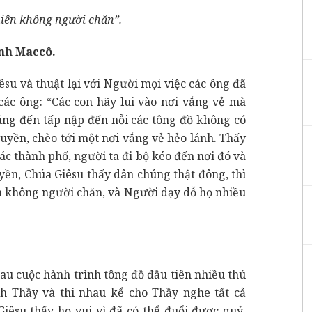
iên không người chăn”.
nh Maccô.
iêsu và thuật lại với Người mọi việc các ông đã
các ông: “Các con hãy lui vào nơi vắng vẻ mà
húng đến tấp nập đến nỗi các tông đồ không có
huyền, chèo tới một nơi vắng vẻ hẻo lánh. Thấy
các thành phố, người ta đi bộ kéo đến nơi đó và
uyền, Chúa Giêsu thấy dân chúng thật đông, thì
n không người chăn, và Người dạy dỗ họ nhiều
sau cuộc hành trình tông đồ đầu tiên nhiều thú
h Thầy và thi nhau kể cho Thầy nghe tất cả
iêsu thấy họ vui vì đã có thể đuổi được quỷ,