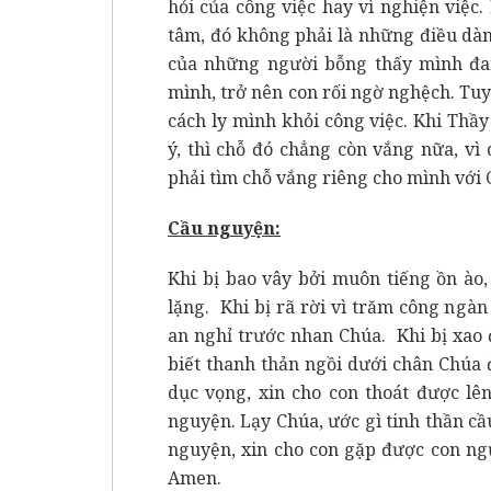
hỏi của công việc hay vì nghiện việc.
tâm, đó không phải là những điều dành
của những người bỗng thấy mình đang
mình, trở nên con rối ngờ nghệch. Tu
cách ly mình khỏi công việc. Khi Th
ý, thì chỗ đó chẳng còn vắng nữa, vì
phải tìm chỗ vắng riêng cho mình với 
Cầu nguyện:
Khi bị bao vây bởi muôn tiếng ồn ào
lặng. Khi bị rã rời vì trăm công ngà
an nghỉ trước nhan Chúa. Khi bị xao 
biết thanh thản ngồi dưới chân Chúa 
dục vọng, xin cho con thoát được lê
nguyện. Lạy Chúa, ước gì tinh thần c
nguyện, xin cho con gặp được con ng
Amen.