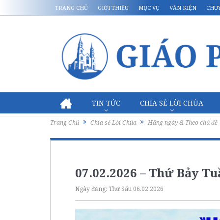
TRANG CHỦ
GIỚI THIỆU
MỤC VỤ
VĂN KIỆN
CHU
TIN TỨC
CHIA SẺ LỜI CHÚA
Trang Chủ
Chia sẻ Lời Chúa
Hằng ngày & Theo chủ đề
07.02.2026 – Thứ Bảy T
Ngày đăng:
Thứ Sáu 06.02.2026