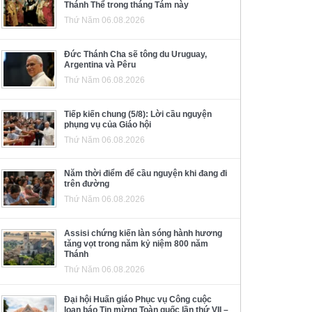
Thánh Thể trong tháng Tám này
Thứ Năm 06.08.2026
Đức Thánh Cha sẽ tông du Uruguay,
Argentina và Pêru
Thứ Năm 06.08.2026
Tiếp kiến chung (5/8): Lời cầu nguyện
phụng vụ của Giáo hội
Thứ Năm 06.08.2026
Năm thời điểm để cầu nguyện khi đang đi
trên đường
Thứ Năm 06.08.2026
Assisi chứng kiến làn sóng hành hương
tăng vọt trong năm kỷ niệm 800 năm
Thánh
Thứ Năm 06.08.2026
Đại hội Huấn giáo Phục vụ Công cuộc
loan báo Tin mừng Toàn quốc lần thứ VII –