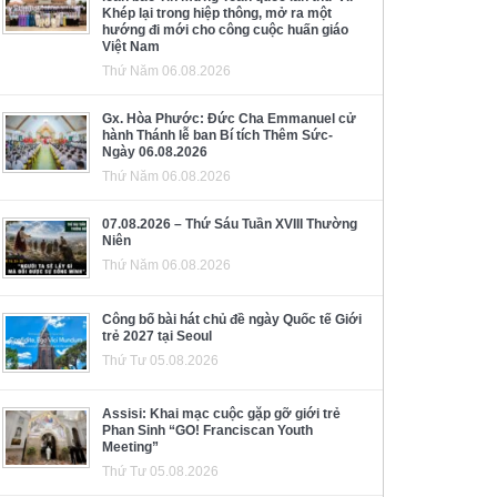
Khép lại trong hiệp thông, mở ra một
hướng đi mới cho công cuộc huấn giáo
Việt Nam
Thứ Năm 06.08.2026
Gx. Hòa Phước: Đức Cha Emmanuel cử
hành Thánh lễ ban Bí tích Thêm Sức-
Ngày 06.08.2026
Thứ Năm 06.08.2026
07.08.2026 – Thứ Sáu Tuần XVIII Thường
Niên
Thứ Năm 06.08.2026
Công bố bài hát chủ đề ngày Quốc tế Giới
trẻ 2027 tại Seoul
Thứ Tư 05.08.2026
Assisi: Khai mạc cuộc gặp gỡ giới trẻ
Phan Sinh “GO! Franciscan Youth
Meeting”
Thứ Tư 05.08.2026