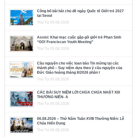
Công bố bài hát chủ đề ngày Quốc tế Giới trẻ 2027
tại Seoul
Thứ Tư 05.08.2026
Assisi: Khai mạc cuộc gặp gỡ giới trẻ Phan Sinh
“GO! Franciscan Youth Meeting”
Thứ Tư 05.08.2026
Cầu nguyện cho việc loan báo Tin mừng tại các
thành phố – Suy niệm dựa theo ý cầu nguyện của
Đức Giáo hoàng tháng 8/2026 phần I
Thứ Tư 05.08.2026
CÁC BÀI SUY NIỆM LỜI CHÚA CHÚA NHẬT XIX
THƯỜNG NIÊN- A
Thứ Tư 05.08.2026
06.08.2026 – Thứ Năm Tuần XVIII Thường Niên: Lễ
Chúa Hiển Dung
Thứ Tư 05.08.2026