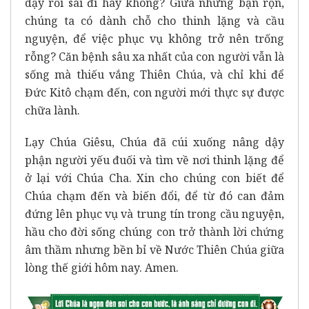
dậy rồi sai đi hay không? Giữa những bận rộn,
chúng ta có dành chỗ cho thinh lặng và cầu
nguyện, để việc phục vụ không trở nên trống
rỗng? Căn bệnh sâu xa nhất của con người vẫn là
sống mà thiếu vắng Thiên Chúa, và chỉ khi để
Đức Kitô chạm đến, con người mới thực sự được
chữa lành.
Lạy Chúa Giêsu, Chúa đã cúi xuống nâng dậy
phận người yếu đuối và tìm về nơi thinh lặng để
ở lại với Chúa Cha. Xin cho chúng con biết để
Chúa chạm đến và biến đổi, để từ đó can đảm
đứng lên phục vụ và trung tín trong cầu nguyện,
hầu cho đời sống chúng con trở thành lời chứng
âm thầm nhưng bền bỉ về Nước Thiên Chúa giữa
lòng thế giới hôm nay. Amen.