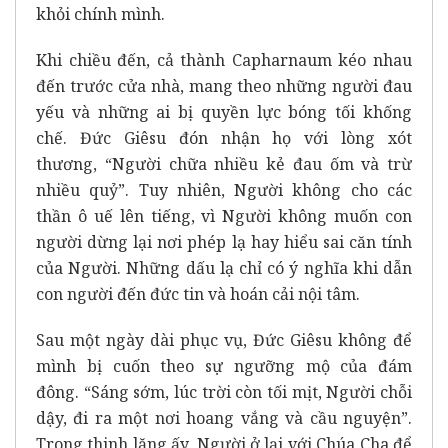
khỏi chính mình.
Khi chiều đến, cả thành Capharnaum kéo nhau
đến trước cửa nhà, mang theo những người đau
yếu và những ai bị quyền lực bóng tối khống
chế. Đức Giêsu đón nhận họ với lòng xót
thương, “Người chữa nhiều kẻ đau ốm và trừ
nhiều quỷ”. Tuy nhiên, Người không cho các
thần ô uế lên tiếng, vì Người không muốn con
người dừng lại nơi phép lạ hay hiểu sai căn tính
của Người. Những dấu lạ chỉ có ý nghĩa khi dẫn
con người đến đức tin và hoán cải nội tâm.
Sau một ngày dài phục vụ, Đức Giêsu không để
mình bị cuốn theo sự ngưỡng mộ của đám
đông. “Sáng sớm, lúc trời còn tối mịt, Người chỗi
dậy, đi ra một nơi hoang vắng và cầu nguyện”.
Trong thinh lặng ấy, Người ở lại với Chúa Cha để