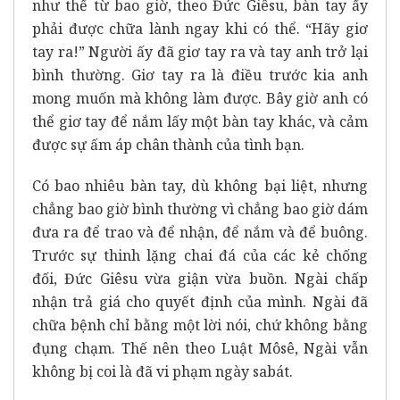
như thế từ bao giờ, theo Đức Giêsu, bàn tay ấy
phải được chữa lành ngay khi có thể. “Hãy giơ
tay ra!” Người ấy đã giơ tay ra và tay anh trở lại
bình thường. Giơ tay ra là điều trước kia anh
mong muốn mà không làm được. Bây giờ anh có
thể giơ tay để nắm lấy một bàn tay khác, và cảm
được sự ấm áp chân thành của tình bạn.
Có bao nhiêu bàn tay, dù không bại liệt, nhưng
chẳng bao giờ bình thường vì chẳng bao giờ dám
đưa ra để trao và để nhận, để nắm và để buông.
Trước sự thinh lặng chai đá của các kẻ chống
đối, Đức Giêsu vừa giận vừa buồn. Ngài chấp
nhận trả giá cho quyết định của mình. Ngài đã
chữa bệnh chỉ bằng một lời nói, chứ không bằng
đụng chạm. Thế nên theo Luật Môsê, Ngài vẫn
không bị coi là đã vi phạm ngày sabát.