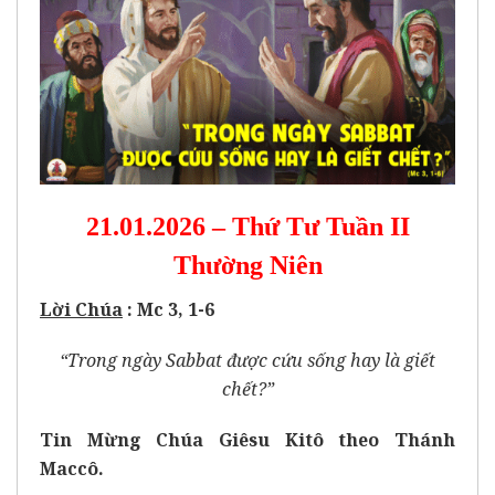
21.01.2026 – Thứ Tư Tuần II
Thường Niên
Lời Chúa
: Mc 3, 1-6
“Trong ngày Sabbat được cứu sống hay là giết
chết?”
Tin Mừng Chúa Giêsu Kitô theo Thánh
Maccô.