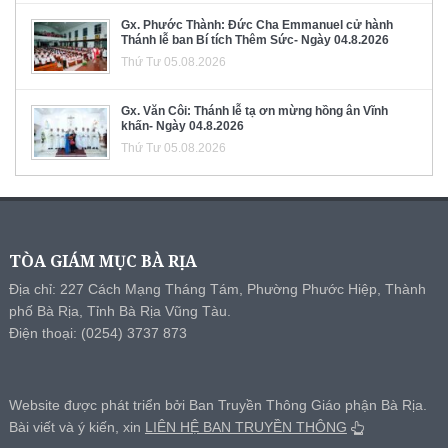
Gx. Phước Thành: Đức Cha Emmanuel cử hành
Thánh lễ ban Bí tích Thêm Sức- Ngày 04.8.2026
Thứ Tư 05.08.2026
Gx. Văn Côi: Thánh lễ tạ ơn mừng hồng ân Vĩnh
khấn- Ngày 04.8.2026
Thứ Tư 05.08.2026
TÒA GIÁM MỤC BÀ RỊA
Địa chỉ: 227 Cách Mạng Tháng Tám, Phường Phước Hiệp, Thành
phố Bà Rịa, Tỉnh Bà Rịa Vũng Tàu.
Điện thoại: (0254) 3737 873
Website được phát triển bởi Ban Truyền Thông Giáo phận Bà Rịa.
Bài viết và ý kiến, xin
LIÊN HỆ BAN TRUYỀN THÔNG