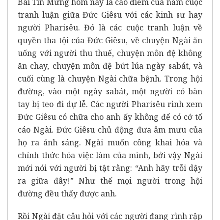
Bài Tin Mừng hôm nay là cao điểm của năm cuộc
tranh luận giữa Đức Giêsu với các kinh sư hay
người Pharisêu. Đó là các cuộc tranh luận về
quyền tha tội của Đức Giêsu, về chuyện Ngài ăn
uống với người thu thuế, chuyện môn đệ không
ăn chay, chuyện môn đệ bứt lúa ngày sabát, và
cuối cùng là chuyện Ngài chữa bệnh. Trong hội
đường, vào một ngày sabát, một người có bàn
tay bị teo đi dự lễ. Các người Pharisêu rình xem
Đức Giêsu có chữa cho anh ấy không để có cớ tố
cáo Ngài. Đức Giêsu chủ động đưa âm mưu của
họ ra ánh sáng. Ngài muốn công khai hóa và
chính thức hóa việc làm của mình, bởi vậy Ngài
mới nói với người bị tật rằng: “Anh hãy trỗi dậy
ra giữa đây!” Như thế mọi người trong hội
đường đều thấy được anh.
Rồi Ngài đặt câu hỏi với các người đang rình rập