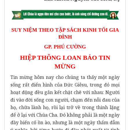
SUY NIỆM THEO TẬP SÁCH KINH TỐI GIA
ĐÌNH
GP. PHÚ CƯỜNG
HIỆP THÔNG LOAN BÁO TIN
MỪNG
Tin mừng hôm nay cho chúng ta thấy một ngày
sống rất điển hình của Đức Giêsu, trong đó mọi
hoạt động đều gắn kết chặt chẽ với nhau: Người
đi vào đời sống con người, chạm đến nỗi đau của
họ, chữa lành họ, rồi lại trở về trong thinh lặng
để ở lại với Chúa Cha. Đó không phải là một ngày
đầy biến cố ồn ào, nhưng là một ngày thấm đẫm
ý nghĩa, bởi từng bước đi đều phát xuất từ tình