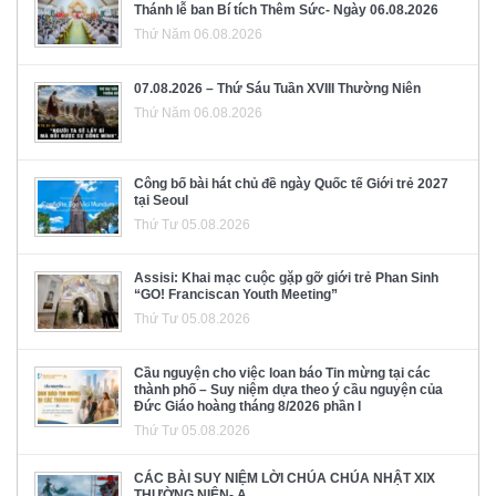
Thánh lễ ban Bí tích Thêm Sức- Ngày 06.08.2026
Thứ Năm 06.08.2026
07.08.2026 – Thứ Sáu Tuần XVIII Thường Niên
Thứ Năm 06.08.2026
Công bố bài hát chủ đề ngày Quốc tế Giới trẻ 2027
tại Seoul
Thứ Tư 05.08.2026
Assisi: Khai mạc cuộc gặp gỡ giới trẻ Phan Sinh
“GO! Franciscan Youth Meeting”
Thứ Tư 05.08.2026
Cầu nguyện cho việc loan báo Tin mừng tại các
thành phố – Suy niệm dựa theo ý cầu nguyện của
Đức Giáo hoàng tháng 8/2026 phần I
Thứ Tư 05.08.2026
CÁC BÀI SUY NIỆM LỜI CHÚA CHÚA NHẬT XIX
THƯỜNG NIÊN- A