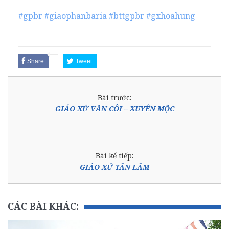
#gpbr
#giaophanbaria
#bttgpbr
#gxhoahung
#giaoxuhoahung
Share
Tweet
Bài trước:
GIÁO XỨ VĂN CÔI – XUYÊN MỘC
Bài kế tiếp:
GIÁO XỨ TÂN LÂM
CÁC BÀI KHÁC: