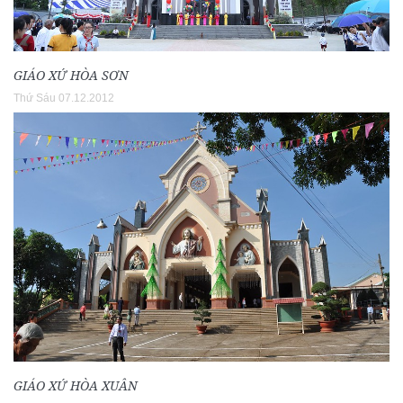
GIÁO XỨ HÒA SƠN
Thứ Sáu 07.12.2012
GIÁO XỨ HÒA XUÂN