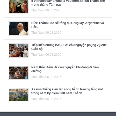
5 vị thánh dạy chúng ta yêu mến Bí tích Thánh Thể
trong tháng Tám này
Thứ Năm 06.08.2026
Đức Thánh Cha sẽ tông du Uruguay, Argentina và
Pêru
Thứ Năm 06.08.2026
Tiếp kiến chung (5/8): Lời cầu nguyện phụng vụ của
Giáo hội
Thứ Năm 06.08.2026
Năm thời điểm để cầu nguyện khi đang đi trên
đường
Thứ Năm 06.08.2026
Assisi chứng kiến làn sóng hành hương tăng vọt
trong năm kỷ niệm 800 năm Thánh
Thứ Năm 06.08.2026