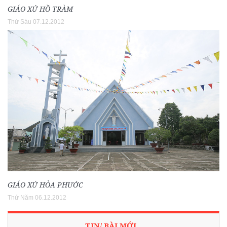
GIÁO XỨ HỒ TRÀM
Thứ Sáu 07.12.2012
GIÁO XỨ HÒA PHƯỚC
Thứ Năm 06.12.2012
TIN/ BÀI MỚI