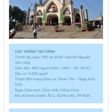
CÁC THÔNG TIN CHÍNH
Thành lập ngày 1981 do ĐGM. Đaminh Nguyễn
Văn Lãng
Giáo dân: 4921 người (Nam: 2443 – Nữ: 2478) /
Dân cư: 9.200 người
Thánh Bổn mạng Giáo xứ: Giuse Thợ – Ngày kính:
01/5
Ngày Chầu lượt: Chúa nhật 3 Mùa Vọng
Địa chỉ hành chánh: Ấp 2, Xã Hòa Hội, TP.HCM