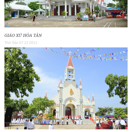
GIÁO XỨ HÒA TÂN
Thứ Sáu 07.12.2012