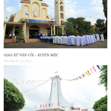
GIÁO XỨ VĂN CÔI – XUYÊN MỘC
Thứ Sáu 07.12.2012