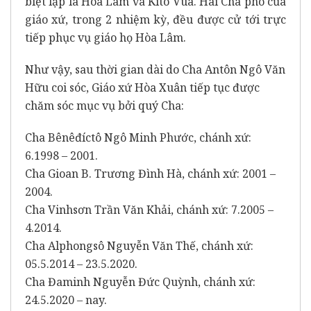
biệt lập là Hoà Lâm và Kitô Vua. Hai Cha phó của
giáo xứ, trong 2 nhiệm kỳ, đều được cử tới trực
tiếp phục vụ giáo họ Hòa Lâm.
Như vậy, sau thời gian dài do Cha Antôn Ngô Văn
Hữu coi sóc, Giáo xứ Hòa Xuân tiếp tục được
chăm sóc mục vụ bởi quý Cha:
Cha Bênêđíctô Ngô Minh Phước, chánh xứ:
6.1998 – 2001.
Cha Gioan B. Trương Đình Hà, chánh xứ: 2001 –
2004.
Cha Vinhsơn Trần Văn Khải, chánh xứ: 7.2005 –
4.2014.
Cha Alphongsô Nguyễn Văn Thế, chánh xứ:
05.5.2014 – 23.5.2020.
Cha Đaminh Nguyễn Đức Quỳnh, chánh xứ:
24.5.2020 – nay.