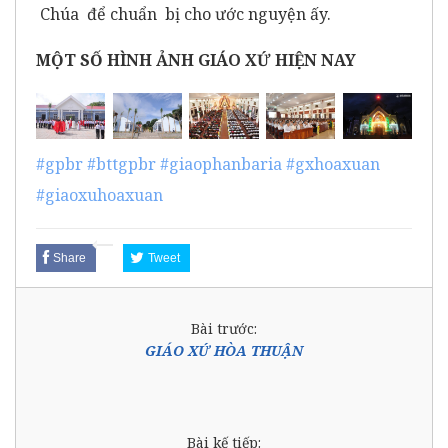
Chúa để chuẩn bị cho ước nguyện ấy.
MỘT SỐ HÌNH ẢNH GIÁO XỨ HIỆN NAY
#gpbr
#bttgpbr
#giaophanbaria
#gxhoaxuan
#giaoxuhoaxuan
Share
Tweet
Bài trước:
GIÁO XỨ HÒA THUẬN
Bài kế tiếp: