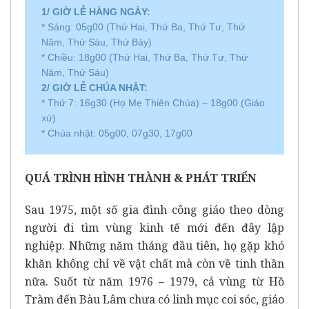
1/ GIỜ LỄ HÀNG NGÀY:
* Sáng: 05g00 (Thứ Hai, Thứ Ba, Thứ Tư, Thứ
Năm, Thứ Sáu, Thứ Bảy)
* Chiều: 18g00 (Thứ Hai, Thứ Ba, Thứ Tư, Thứ
Năm, Thứ Sáu)
2/ GIỜ LỄ CHÚA NHẬT:
* Thứ 7: 16g30 (Họ Mẹ Thiên Chúa) – 18g00 (Giáo
xứ)
* Chúa nhật: 05g00, 07g30, 17g00
QUÁ TRÌNH HÌNH THÀNH & PHÁT TRIỂN
Sau 1975, một số gia đình công giáo theo dòng
người đi tìm vùng kinh tế mới đến đây lập
nghiệp. Những năm tháng đầu tiên, họ gặp khó
khăn không chỉ về vật chất mà còn về tinh thần
nữa. Suốt từ năm 1976 – 1979, cả vùng từ Hồ
Tràm đến Bàu Lâm chưa có linh mục coi sóc, giáo