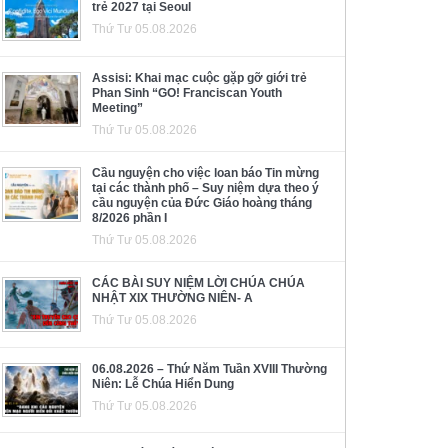
trẻ 2027 tại Seoul
Thứ Tư 05.08.2026
Assisi: Khai mạc cuộc gặp gỡ giới trẻ
Phan Sinh “GO! Franciscan Youth
Meeting”
Thứ Tư 05.08.2026
Cầu nguyện cho việc loan báo Tin mừng
tại các thành phố – Suy niệm dựa theo ý
cầu nguyện của Đức Giáo hoàng tháng
8/2026 phần I
Thứ Tư 05.08.2026
CÁC BÀI SUY NIỆM LỜI CHÚA CHÚA
NHẬT XIX THƯỜNG NIÊN- A
Thứ Tư 05.08.2026
06.08.2026 – Thứ Năm Tuần XVIII Thường
Niên: Lễ Chúa Hiển Dung
Thứ Tư 05.08.2026