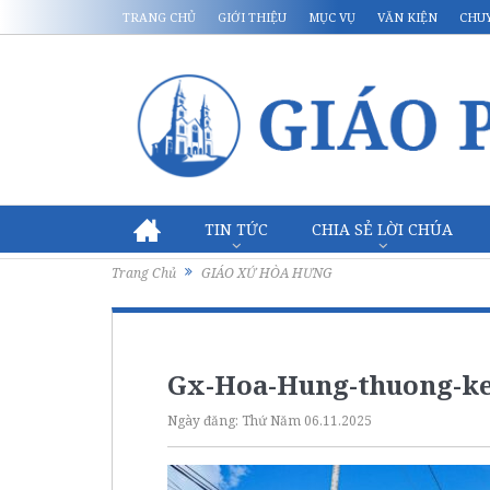
TRANG CHỦ
GIỚI THIỆU
MỤC VỤ
VĂN KIỆN
CHU
TIN TỨC
CHIA SẺ LỜI CHÚA
Trang Chủ
GIÁO XỨ HÒA HƯNG
Gx-Hoa-Hung-thuong-keo
Ngày đăng:
Thứ Năm 06.11.2025