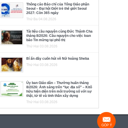
Thông cáo Báo chí của Tổng Giáo phận
Seoul – Đại hội Giới trẻ thế giới Seoul
2027: Còn 365 ngày
Thứ Ba 04.08.2026
Tài liệu cầu nguyện cùng Đức Thánh Cha
tháng 8/2026: Cầu nguyện cho việc loan
báo Tin mừng tại phố thị
Thứ Hai 03.08.2026
Bí ẩn đầy cuốn hút về Nữ hoàng Sheba
Thứ Hai 03.08.2026
Ủy ban Giáo dân – Thường huấn tháng
8/2026: Ánh sáng trên “lục địa số” – Kitô
hữu hiện diện trên môi trường số với sự
thật, tử tế và tinh thần xây dựng
Thứ Hai 03.08.2026
GÓP Ý