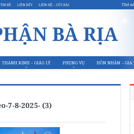
Thứ nă
YÊN ĐỀ
LIÊN KẾT
LIÊN HỆ – GỬI BÀI
THÁNH KINH – GIÁO LÝ
PHỤNG VỤ
HÔN NHÂN – GIA
-7-8-2025- (3)