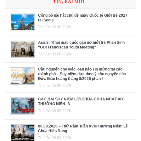
TIN/ BÀI MỚI
Công bố bài hát chủ đề ngày Quốc tế Giới trẻ 2027
tại Seoul
Thứ Tư 05.08.2026
Assisi: Khai mạc cuộc gặp gỡ giới trẻ Phan Sinh
“GO! Franciscan Youth Meeting”
Thứ Tư 05.08.2026
Cầu nguyện cho việc loan báo Tin mừng tại các
thành phố – Suy niệm dựa theo ý cầu nguyện của
Đức Giáo hoàng tháng 8/2026 phần I
Thứ Tư 05.08.2026
CÁC BÀI SUY NIỆM LỜI CHÚA CHÚA NHẬT XIX
THƯỜNG NIÊN- A
Thứ Tư 05.08.2026
06.08.2026 – Thứ Năm Tuần XVIII Thường Niên: Lễ
Chúa Hiển Dung
Thứ Tư 05.08.2026