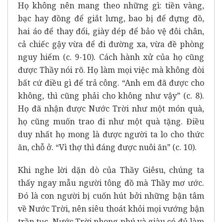
Họ không nên mang theo những gì: tiền vàng,
bạc hay đồng để giắt lưng, bao bị để đựng đồ,
hai áo để thay đổi, giày dép để bảo vệ đôi chân,
cả chiếc gậy vừa để đi đường xa, vừa đề phòng
nguy hiểm (c. 9-10). Cách hành xử của họ cũng
được Thầy nói rõ. Họ làm mọi việc mà không đòi
bất cứ điều gì để trả công. “Anh em đã được cho
không, thì cũng phải cho không như vậy” (c. 8).
Họ đã nhận được Nước Trời như một món quà,
họ cũng muốn trao đi như một quà tặng. Điều
duy nhất họ mong là được người ta lo cho thức
ăn, chỗ ở. “Vì thợ thì đáng được nuôi ăn” (c. 10).
Khi nghe lời dặn dò của Thầy Giêsu, chúng ta
thấy ngay mẫu người tông đồ mà Thầy mơ ước.
Đó là con người bị cuốn hút bởi những bận tâm
về Nước Trời, nên siêu thoát khỏi mọi vướng bận
trần tục. Nước Trời phong phú và giàu có đủ làm