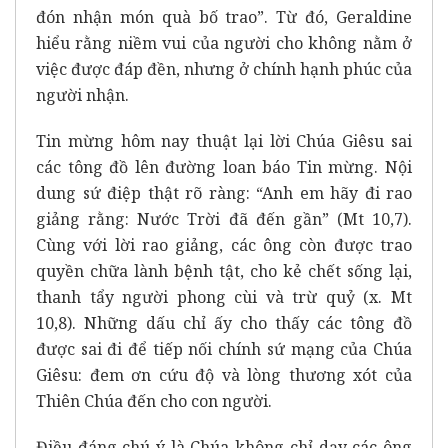
đón nhận món quà bố trao”. Từ đó, Geraldine
hiểu rằng niềm vui của người cho không nằm ở
việc được đáp đền, nhưng ở chính hạnh phúc của
người nhận.
Tin mừng hôm nay thuật lại lời Chúa Giêsu sai
các tông đồ lên đường loan báo Tin mừng. Nội
dung sứ điệp thật rõ ràng:
“Anh em hãy đi rao
giảng rằng: Nước Trời đã đến gần”
(Mt 10,7).
Cùng với lời rao giảng, các ông còn được trao
quyền chữa lành bệnh tật, cho kẻ chết sống lại,
thanh tẩy người phong cùi và trừ quỷ (x. Mt
10,8). Những dấu chỉ ấy cho thấy các tông đồ
được sai đi để tiếp nối chính sứ mạng của Chúa
Giêsu: đem ơn cứu độ và lòng thương xót của
Thiên Chúa đến cho con người.
Điều đáng chú ý là Chúa không chỉ dạy các ông