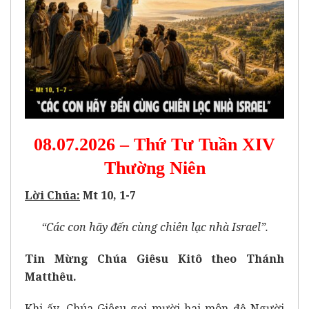
08.07.2026 – Thứ Tư Tuần XIV
Thường Niên
Lời Chúa:
Mt 10, 1-7
“Các con hãy đến cùng chiên lạc nhà Israel”.
Tin Mừng Chúa Giêsu Kitô theo Thánh
Matthêu.
Khi ấy, Chúa Giêsu gọi mười hai môn đệ Người