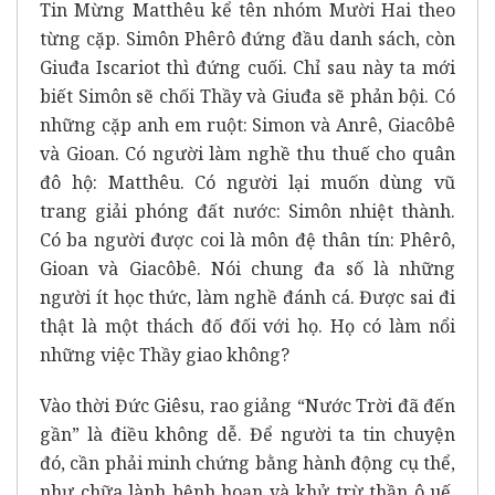
Tin Mừng Matthêu kể tên nhóm Mười Hai theo
từng cặp. Simôn Phêrô đứng đầu danh sách, còn
Giuđa Iscariot thì đứng cuối. Chỉ sau này ta mới
biết Simôn sẽ chối Thầy và Giuđa sẽ phản bội. Có
những cặp anh em ruột: Simon và Anrê, Giacôbê
và Gioan. Có người làm nghề thu thuế cho quân
đô hộ: Matthêu. Có người lại muốn dùng vũ
trang giải phóng đất nước: Simôn nhiệt thành.
Có ba người được coi là môn đệ thân tín: Phêrô,
Gioan và Giacôbê. Nói chung đa số là những
người ít học thức, làm nghề đánh cá. Được sai đi
thật là một thách đố đối với họ. Họ có làm nổi
những việc Thầy giao không?
Vào thời Đức Giêsu, rao giảng “Nước Trời đã đến
gần” là điều không dễ. Để người ta tin chuyện
đó, cần phải minh chứng bằng hành động cụ thể,
như chữa lành bệnh hoạn và khử trừ thần ô uế.