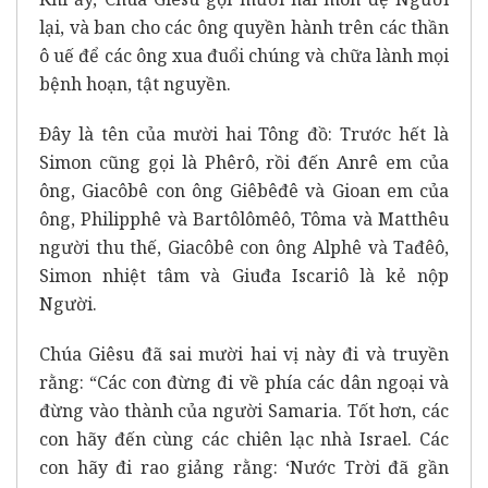
lại, và ban cho các ông quyền hành trên các thần
ô uế để các ông xua đuổi chúng và chữa lành mọi
bệnh hoạn, tật nguyền.
Ðây là tên của mười hai Tông đồ: Trước hết là
Simon cũng gọi là Phêrô, rồi đến Anrê em của
ông, Giacôbê con ông Giêbêđê và Gioan em của
ông, Philipphê và Bartôlômêô, Tôma và Matthêu
người thu thế, Giacôbê con ông Alphê và Tađêô,
Simon nhiệt tâm và Giuđa Iscariô là kẻ nộp
Người.
Chúa Giêsu đã sai mười hai vị này đi và truyền
rằng: “Các con đừng đi về phía các dân ngoại và
đừng vào thành của người Samaria. Tốt hơn, các
con hãy đến cùng các chiên lạc nhà Israel. Các
con hãy đi rao giảng rằng: ‘Nước Trời đã gần