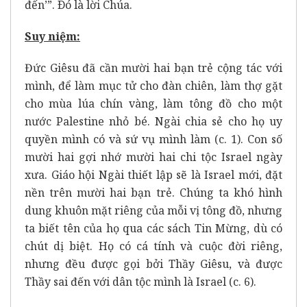
đến’”. Ðó là lời Chúa.
Suy niệm:
Đức Giêsu đã cần mười hai bạn trẻ cộng tác với
mình, để làm mục tử cho đàn chiên, làm thợ gặt
cho mùa lúa chín vàng, làm tông đồ cho một
nước Palestine nhỏ bé. Ngài chia sẻ cho họ uy
quyền mình có và sứ vụ mình làm (c. 1). Con số
mười hai gợi nhớ mười hai chi tộc Israel ngày
xưa. Giáo hội Ngài thiết lập sẽ là Israel mới, đặt
nền trên mười hai bạn trẻ. Chúng ta khó hình
dung khuôn mặt riêng của mỗi vị tông đồ, nhưng
ta biết tên của họ qua các sách Tin Mừng, dù có
chút dị biệt. Họ có cá tính và cuộc đời riêng,
nhưng đều được gọi bởi Thầy Giêsu, và được
Thầy sai đến với dân tộc mình là Israel (c. 6).