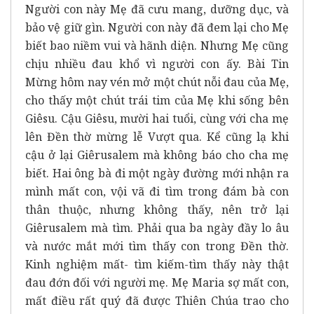
Người con này Mẹ đã cưu mang, dưỡng dục, và
bảo vệ giữ gìn. Người con này đã đem lại cho Mẹ
biết bao niềm vui và hãnh diện. Nhưng Mẹ cũng
chịu nhiều đau khổ vì người con ấy. Bài Tin
Mừng hôm nay vén mở một chút nỗi đau của Mẹ,
cho thấy một chút trái tim của Mẹ khi sống bên
Giêsu. Cậu Giêsu, mười hai tuổi, cùng với cha mẹ
lên Đền thờ mừng lễ Vượt qua. Kể cũng lạ khi
cậu ở lại Giêrusalem mà không báo cho cha mẹ
biết. Hai ông bà đi một ngày đường mới nhận ra
mình mất con, vội vã đi tìm trong đám bà con
thân thuộc, nhưng không thấy, nên trở lại
Giêrusalem mà tìm. Phải qua ba ngày đầy lo âu
và nước mắt mới tìm thấy con trong Đền thờ.
Kinh nghiệm mất- tìm kiếm-tìm thấy này thật
đau đớn đối với người mẹ. Mẹ Maria sợ mất con,
mất điều rất quý đã được Thiên Chúa trao cho