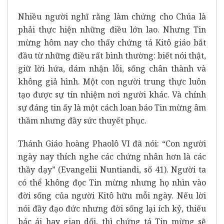
Nhiều người nghĩ rằng làm chứng cho Chúa là
phải thực hiện những điều lớn lao. Nhưng Tin
mừng hôm nay cho thấy chứng tá Kitô giáo bắt
đầu từ những điều rất bình thường: biết nói thật,
giữ lời hứa, dám nhận lỗi, sống chân thành và
không giả hình. Một con người trung thực luôn
tạo được sự tín nhiệm nơi người khác. Và chính
sự đáng tin ấy là một cách loan báo Tin mừng âm
thầm nhưng đầy sức thuyết phục.
Thánh Giáo hoàng Phaolô VI đã nói: “Con người
ngày nay thích nghe các chứng nhân hơn là các
thầy dạy” (
Evangelii Nuntiandi
, số 41). Người ta
có thể không đọc Tin mừng nhưng họ nhìn vào
đời sống của người Kitô hữu mỗi ngày. Nếu lời
nói đầy đạo đức nhưng đời sống lại ích kỷ, thiếu
bác ái hay gian dối, thì chứng tá Tin mừng sẽ