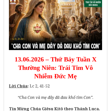
13.06.2026 – Thứ Bảy Tuần X
Thường Niên: Trái Tim Vô
Nhiễm Đức Mẹ
Lời Chúa
:
Lc 2, 41-52
“Cha Con và mẹ đây đã đau khổ tìm Con”.
Tin Mừng Chúa Giêsu Kitô theo Thánh Luca.