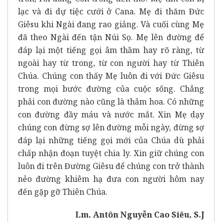
lạc và đi dự tiệc cưới ở Cana. Mẹ đi thăm Đức
Giêsu khi Ngài đang rao giảng. Và cuối cùng Mẹ
đã theo Ngài đến tận Núi Sọ. Mẹ lên đường để
đáp lại một tiếng gọi âm thầm hay rõ ràng, từ
ngoài hay từ trong, từ con người hay từ Thiên
Chúa. Chúng con thấy Mẹ luôn đi với Đức Giêsu
trong mọi bước đường của cuộc sống. Chẳng
phải con đường nào cũng là thảm hoa. Có những
con đường đầy máu và nước mắt. Xin Mẹ dạy
chúng con đừng sợ lên đường mỗi ngày, đừng sợ
đáp lại những tiếng gọi mới của Chúa dù phải
chấp nhận đoạn tuyệt chia ly. Xin giữ chúng con
luôn đi trên Đường Giêsu để chúng con trở thành
nẻo đường khiêm hạ đưa con người hôm nay
đến gặp gỡ Thiên Chúa.
Lm. Antôn Nguyễn Cao Siêu, S.J