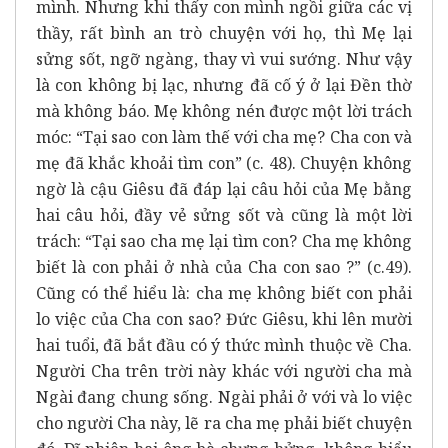
mình. Nhưng khi thấy con mình ngồi giữa các vị
thầy, rất bình an trò chuyện với họ, thì Mẹ lại
sửng sốt, ngỡ ngàng, thay vì vui sướng. Như vậy
là con không bị lạc, nhưng đã cố ý ở lại Đền thờ
mà không báo. Mẹ không nén được một lời trách
móc: “Tại sao con làm thế với cha mẹ? Cha con và
mẹ đã khắc khoải tìm con” (c. 48). Chuyện không
ngờ là cậu Giêsu đã đáp lại câu hỏi của Mẹ bằng
hai câu hỏi, đầy vẻ sửng sốt và cũng là một lời
trách: “Tại sao cha mẹ lại tìm con? Cha mẹ không
biết là con phải ở nhà của Cha con sao ?” (c.49).
Cũng có thể hiểu là: cha mẹ không biết con phải
lo việc của Cha con sao? Đức Giêsu, khi lên mười
hai tuổi, đã bắt đầu có ý thức mình thuộc về Cha.
Người Cha trên trời này khác với người cha mà
Ngài đang chung sống. Ngài phải ở với và lo việc
cho người Cha này, lẽ ra cha mẹ phải biết chuyện