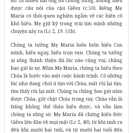
đó. Dĩ nhiên hai ông bà chưng hửng, không hiểu
được câu nói của cậu Giêsu (c.50). Riêng Mẹ
Maria có thói quen nghiền ngẫm về các biến cố
khó hiểu. Mẹ giữ kỹ trong trái tim mình những
chuyện xảy ra (Lc 2, 19. 51b).
Chúng ta tưởng Mẹ Maria luôn luôn hiểu Con
mình, hiểu ngay, hiểu trọn vẹn. Chúng ta tưởng
ai sống thánh thiện thì lúc nào cũng vui, chẳng
bao giờ lo sợ. Nhìn Mẹ Maria, chúng ta hiểu theo
Chúa là bước vào một cuộc hành trình. Có những
lúc như đang chơi ú tim với Chúa, mất rồi lại tìm,
tìm thấy rồi lại mất. Chúng ta chẳng bao giờ nắm
được Chúa, giữ chặt Chúa trong tay. Chúa vẫn là
Đấng không thể thấu hiểu được, và vẫn làm
chúng ta sững sờ. Mẹ Maria đã chứng kiến Đức
Giêsu lớn dần về mọi mặt (Lc 2, 40), từ khi sinh ra
đến khi mười hai tuổi, và từ mười hai tuổi đến