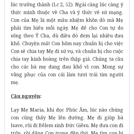
lúc trưởng thành (Lc 2, 52). Ngài càng lúc càng ý
thức mình thuộc về Cha và ý thức về sứ mạng.
Con của Mẹ là một mầu nhiệm khôn dò mà Mẹ
phải tìm hiểu mỗi ngày. Mẹ để cho Con tự do
sống theo Ý Cha, dù điều đó đem lại nhiều đau
khổ. Chuyện mất Con hôm nay chuẩn bị cho việc
Con sẽ chia tay Mẹ đi sứ vụ, và chuẩn bị cho cuộc
chia tay kinh hoàng trên thập giá. Chúng ta cầu
cho các bà mẹ đang đau khổ vì con. Mong sự
vâng phục của con cái làm tươi trái tim người
mẹ.
Cầu nguyện
:
Lạy Mẹ Maria, khi đọc Phúc Âm, lúc nào chúng
con cũng thấy Mẹ lên đường. Mẹ đi giúp bà
Isave, rồi đi Bêlem sinh Đức Giêsu. Mẹ đưa con đi
trốn, rồi dâng Con trong đền thờ. Mẹ tìm con bị