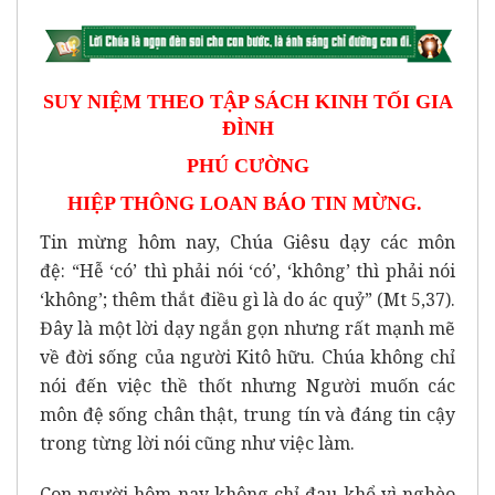
SUY NIỆM THEO TẬP SÁCH KINH TỐI GIA
ĐÌNH
PHÚ CƯỜNG
HIỆP THÔNG LOAN BÁO TIN MỪNG.
Tin mừng hôm nay, Chúa Giêsu dạy các môn
đệ:
“Hễ ‘có’ thì phải nói ‘có’, ‘không’ thì phải nói
‘không’; thêm thắt điều gì là do ác quỷ”
(Mt 5,37).
Đây là một lời dạy ngắn gọn nhưng rất mạnh mẽ
về đời sống của người Kitô hữu. Chúa không chỉ
nói đến việc thề thốt nhưng Người muốn các
môn đệ sống chân thật, trung tín và đáng tin cậy
trong từng lời nói cũng như việc làm.
Con người hôm nay không chỉ đau khổ vì nghèo