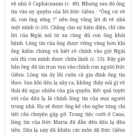
về nhà ở Caphácnaum (c. 49). Nhưng sau đó ông
tin vào uy quyền của lời Đức Giêsu : “Ông cứ về
đi, con ông sống !” nên ông vâng lời đi về nhà
một mình (c.50). Chẳng cần sự hiện diện, chỉ cần
lời của Ngài nói từ xa cũng đủ con ông khỏi
bệnh. Lòng tin của ông được vững vàng hơn khi
ông kiểm chứng và biết rõ chính vào giờ Ngài
nói thì con mình được chữa lành (c. 53). Bây giờ
hẳn ông đã tin trọn vẹn vào chính con người Đức
Giêsu. Lòng tin ấy lôi cuốn cả gia đình ông tin
theo. Sau khi dấu lạ xảy ra, không thấy nói gì về
thái độ ngạc nhiên của gia quyến. Kết quả tuyệt
vời của dấu lạ là chính lòng tin của mọi người
trong nhà. Họ sẽ được ông kể cho nghe từng chi
tiết câu chuyện gặp gỡ. Trong tiệc cưới ở Cana,
lòng tin của Đức Maria đã dẫn đến dấu lạ đầu
tiên. Dấu lạ này đã khiến các môn đệ Đức Giêsu