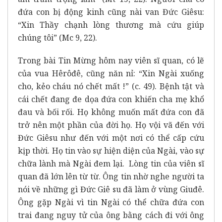
đứa con bị động kinh cũng nài van Đức Giêsu:
“Xin Thầy chạnh lòng thương mà cứu giúp
chúng tôi” (Mc 9, 22).
Trong bài Tin Mừng hôm nay viên sĩ quan, có lẽ
của vua Hêrôđê, cũng năn nỉ: “Xin Ngài xuống
cho, kẻo cháu nó chết mất !” (c. 49). Bệnh tật và
cái chết đang đe dọa đứa con khiến cha mẹ khổ
đau và bối rối. Họ không muốn mất đứa con đã
trở nên một phần của đời họ. Họ vội vã đến với
Đức Giêsu như đến với một nơi có thể cấp cứu
kịp thời. Họ tin vào sự hiện diện của Ngài, vào sự
chữa lành mà Ngài đem lại. Lòng tin của viên sĩ
quan đã lớn lên từ từ. Ông tin nhờ nghe người ta
nói về những gì Đức Giê su đã làm ở vùng Giuđê.
Ông gặp Ngài vì tin Ngài có thể chữa đứa con
trai đang nguy tử của ông bằng cách đi với ông