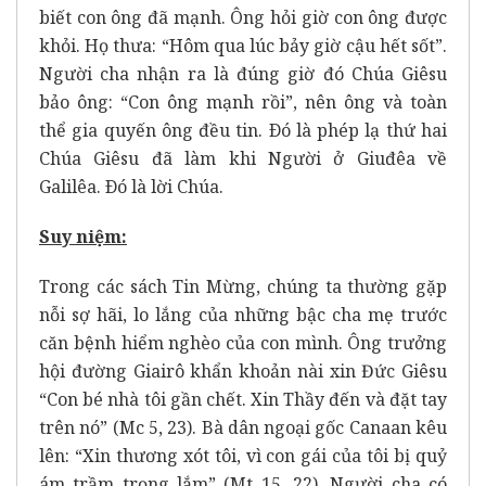
biết con ông đã mạnh. Ông hỏi giờ con ông được
khỏi. Họ thưa: “Hôm qua lúc bảy giờ cậu hết sốt”.
Người cha nhận ra là đúng giờ đó Chúa Giêsu
bảo ông: “Con ông mạnh rồi”, nên ông và toàn
thể gia quyến ông đều tin. Ðó là phép lạ thứ hai
Chúa Giêsu đã làm khi Người ở Giuđêa về
Galilêa. Ðó là lời Chúa.
Suy niệm:
Trong các sách Tin Mừng, chúng ta thường gặp
nỗi sợ hãi, lo lắng của những bậc cha mẹ trước
căn bệnh hiểm nghèo của con mình. Ông trưởng
hội đường Giairô khẩn khoản nài xin Đức Giêsu
“Con bé nhà tôi gần chết. Xin Thầy đến và đặt tay
trên nó” (Mc 5, 23). Bà dân ngoại gốc Canaan kêu
lên: “Xin thương xót tôi, vì con gái của tôi bị quỷ
ám trầm trọng lắm” (Mt 15, 22). Người cha có