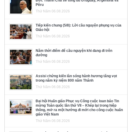
Đức Thánh Cha sẽ tông du Uruguay, Argentina và
Pêru
Thứ Năm 06.08.2026
Tiếp kiến chung (5/8): Lời cầu nguyện phụng vụ của
Giáo hội
Thứ Năm 06.08.2026
Năm thời điểm để cầu nguyện khi đang đi trên
đường
Thứ Năm 06.08.2026
Assisi chứng kiến làn sóng hành hương tăng vọt
trong năm kỷ niệm 800 năm Thánh
Thứ Năm 06.08.2026
Đại hội Huấn giáo Phục vụ Công cuộc loan báo Tin
mừng Toàn quốc lần thứ VII – Khép lại trong hiệp
thông, mở ra một hướng đi mới cho công cuộc huấn
giáo Việt Nam
Thứ Năm 06.08.2026