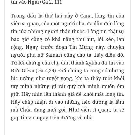
tin vào Ngài (Ga 2, 11).
Trong dấu lạ thứ hai này ở Cana, lòng tin của
viên sĩ quan, của một người cha, đã dẫn đến lòng
tin của những người thân thuộc. Lòng tin thật sự
bao giờ cũng có khả năng thu hút, lôi kéo, lan
rộng. Ngay trước đoạn Tin Mừng này, chuyện
người phụ nữ Samari cũng cho ta thấy điều đó.
Từ lời chứng của chị, dân thành Xykha đã tin vào
Đức Giêsu (Ga 4,39). Đời chúng ta cũng có những
lúc tưởng như tuyệt vọng, khi ta thấy tuột khỏi
tay mình những gì rất quý mà mình muốn ôm
giữ. Hãy nhìn lên thánh giá để khỏi mất lòng tin.
Hãy chấp nhận đi vào những nẻo đường lạ lẫm
mà Chúa đang mời gọi. Như viên sĩ quan, ta sẽ
gặp tin vui ngay trên đường về nhà.