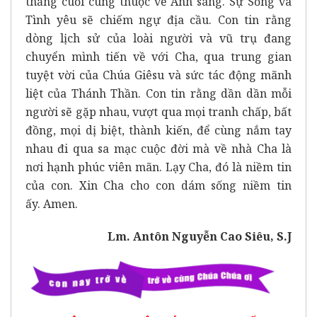
thắng cuối cùng thuộc về Ánh sáng. Sự Sống và
Tình yêu sẽ chiếm ngự địa cầu. Con tin rằng
dòng lịch sử của loài người và vũ trụ đang
chuyển mình tiến về với Cha, qua trung gian
tuyệt vời của Chúa Giêsu và sức tác động mãnh
liệt của Thánh Thần. Con tin rằng dần dần mỗi
người sẽ gặp nhau, vượt qua mọi tranh chấp, bất
đồng, mọi dị biệt, thành kiến, để cùng nắm tay
nhau đi qua sa mạc cuộc đời mà về nhà Cha là
nơi hạnh phúc viên mãn. Lạy Cha, đó là niềm tin
của con. Xin Cha cho con dám sống niềm tin
ấy. Amen.
Lm. Antôn Nguyễn Cao Siêu, S.J