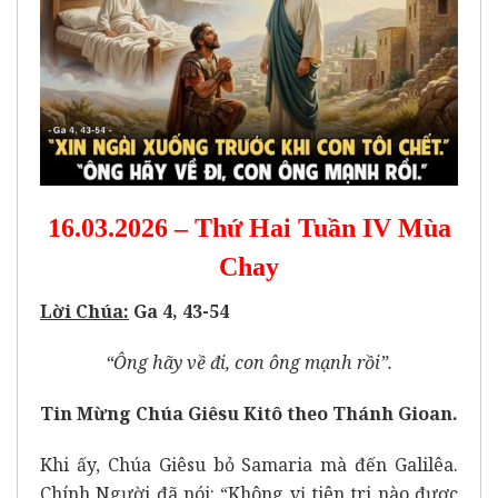
16.03.2026 – Thứ Hai Tuần IV Mùa
Chay
Lời Chúa:
Ga 4, 43-54
“Ông hãy về đi, con ông mạnh rồi”.
Tin Mừng Chúa Giêsu Kitô theo Thánh Gioan.
Khi ấy, Chúa Giêsu bỏ Samaria mà đến Galilêa.
Chính Người đã nói: “Không vị tiên tri nào được