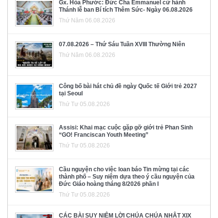
Gx. Hòa Phước: Đức Cha Emmanuel cử hành
Thánh lễ ban Bí tích Thêm Sức- Ngày 06.08.2026
Thứ Năm 06.08.2026
07.08.2026 – Thứ Sáu Tuần XVIII Thường Niên
Thứ Năm 06.08.2026
Công bố bài hát chủ đề ngày Quốc tế Giới trẻ 2027
tại Seoul
Thứ Tư 05.08.2026
Assisi: Khai mạc cuộc gặp gỡ giới trẻ Phan Sinh
“GO! Franciscan Youth Meeting”
Thứ Tư 05.08.2026
Cầu nguyện cho việc loan báo Tin mừng tại các
thành phố – Suy niệm dựa theo ý cầu nguyện của
Đức Giáo hoàng tháng 8/2026 phần I
Thứ Tư 05.08.2026
CÁC BÀI SUY NIỆM LỜI CHÚA CHÚA NHẬT XIX