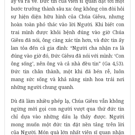
ấy và ra về. Đức tin của viên sĩ quan đạt tới một
bước trưởng thành sâu xa: ông không còn đòi hỏi
sự hiện diện hữu hình của Chúa Giêsu, nhưng
hoàn toàn phó thác vào lời Người. Khi biết con
trai mình được khỏi bệnh đúng vào giờ Chúa
Giêsu đã nói, ông càng xác tín hơn, và đức tin ấy
lan tỏa đến cả gia đình: “Người cha nhận ra là
đúng vào giờ đó, Đức Giêsu đã nói với mình: ‘Con
ông sống’, nên ông và cả nhà đều tin” (Ga 4,53).
Đức tin chân thành, một khi đã bén rễ, luôn
mang sức sống và khả năng sinh hoa trái nơi
những người chung quanh.
Dù đã làm nhiều phép lạ, Chúa Giêsu vẫn không
ngừng mời gọi con người vượt qua thứ đức tin
chỉ dựa vào những dấu lạ thấy được. Người
mong muốn một đức tin đặt nền tảng trên lời
của Người. Món quà lớn nhất viên sĩ quan nhận