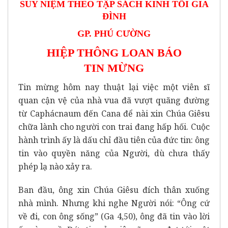
SUY NIỆM THEO TẬP SÁCH KINH TỐI GIA
ĐÌNH
GP. PHÚ CƯỜNG
HIỆP THÔNG LOAN BÁO
TIN
MỪNG
Tin mừng hôm nay thuật lại việc một viên sĩ
quan cận vệ của nhà vua đã vượt quãng đường
từ Caphácnaum đến Cana để nài xin Chúa Giêsu
chữa lành cho người con trai đang hấp hối. Cuộc
hành trình ấy là dấu chỉ đầu tiên của đức tin: ông
tin vào quyền năng của Người, dù chưa thấy
phép lạ nào xảy ra.
Ban đầu, ông xin Chúa Giêsu đích thân xuống
nhà mình. Nhưng khi nghe Người nói: “Ông cứ
về đi, con ông sống” (Ga 4,50), ông đã tin vào lời