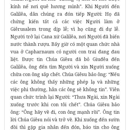
kính nể nơi quê hương mình”. Khi Người đến
Galilêa, dân chúng ra đón tiếp Người: Họ đã
chứng kiến tất cả các việc Người làm ở
Giêrusalem trong dịp lễ; vì họ cũng đi dự lễ.
Người trở lại Cana xứ Galilêa, nơi Người đã biến
nước thành rượu. Bấy giờ có một quan chức nhà
vua ở Capharnaum có người con trai đang đau
liệt. Ðược tin Chúa Giêsu đã bỏ Giuđêa đến
Galilêa, ông đến tìm Người và xin Người xuống
chữa con ông sắp chết. Chúa Giêsu bảo ông: “Nếu
các ông không thấy những phép lạ và những
việc phi thường, hẳn các ông sẽ không tin”. Viên
quan chức trình lại Người: “Thưa Ngài, xin Ngài
xuống trước khi con tôi chết”. Chúa Giêsu bảo
ông: “Ông hãy về đi, con ông mạnh rồi”. Ông tin
lời Chúa Giêsu nói và trở về. Khi xuống đến sườn
đồi thì gặp gia nhân đến đón, báo tin cho ông