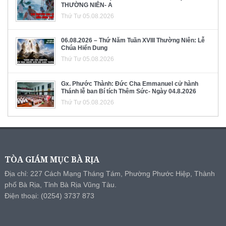
THƯỜNG NIÊN- A
Thứ Tư 05.08.2026
06.08.2026 – Thứ Năm Tuần XVIII Thường Niên: Lễ
Chúa Hiển Dung
Thứ Tư 05.08.2026
Gx. Phước Thành: Đức Cha Emmanuel cử hành
Thánh lễ ban Bí tích Thêm Sức- Ngày 04.8.2026
Thứ Tư 05.08.2026
TÒA GIÁM MỤC BÀ RỊA
Địa chỉ: 227 Cách Mạng Tháng Tám, Phường Phước Hiệp, Thành
phố Bà Rịa, Tỉnh Bà Rịa Vũng Tàu.
Điện thoại: (0254) 3737 873