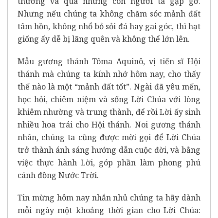
thường và qua những con người ta gặp gỡ.
Nhưng nếu chúng ta không chăm sóc mảnh đất
tâm hồn, không nhổ bỏ sỏi đá hay gai góc, thì hạt
giống ấy dễ bị lãng quên và không thể lớn lên.
Mẫu gương thánh Tôma Aquinô, vị tiến sĩ Hội
thánh mà chúng ta kính nhớ hôm nay, cho thấy
thế nào là một “mảnh đất tốt”. Ngài đã yêu mến,
học hỏi, chiêm niệm và sống Lời Chúa với lòng
khiêm nhường và trung thành, để rồi Lời ấy sinh
nhiều hoa trái cho Hội thánh. Noi gương thánh
nhân, chúng ta cũng được mời gọi để Lời Chúa
trở thành ánh sáng hướng dẫn cuộc đời, và bằng
việc thực hành Lời, góp phần làm phong phú
cánh đồng Nước Trời.
Tin mừng hôm nay nhắn nhủ chúng ta hãy dành
mỗi ngày một khoảng thời gian cho Lời Chúa: