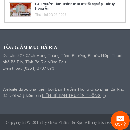
Gx. Phước Tân: Thánh lễ tạ ơn tốt nghiệp Giáo lý
Hồng Ân
Thứ Hai 03.08.2026
TÒA GIÁM MỤC BÀ RỊA
Địa chỉ: 227 Cách Mạng Tháng Tám, Phường Phước Hiệp, Thành
phố Bà Rịa, Tỉnh Bà Rịa Vũng Tàu.
Điện thoại: (0254) 3737 873
Website được phát triển bởi Ban Truyền Thông Giáo phận Bà Rịa.
Bài viết và ý kiến, xin
LIÊN HỆ BAN TRUYỀN THÔNG
Copyright © 2013 By Giáo Phận Bà Rịa, All rights reserved.
GÓP Ý