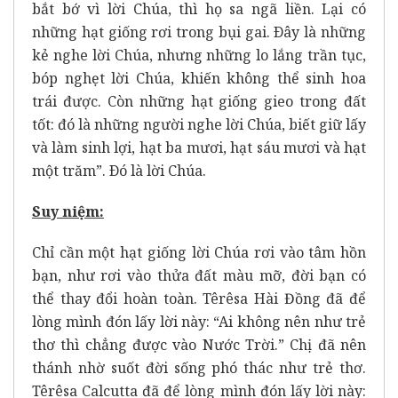
bắt bớ vì lời Chúa, thì họ sa ngã liền. Lại có
những hạt giống rơi trong bụi gai. Ðây là những
kẻ nghe lời Chúa, nhưng những lo lắng trần tục,
bóp nghẹt lời Chúa, khiến không thể sinh hoa
trái được. Còn những hạt giống gieo trong đất
tốt: đó là những người nghe lời Chúa, biết giữ lấy
và làm sinh lợi, hạt ba mươi, hạt sáu mươi và hạt
một trăm”.
Ðó là lời Chúa.
Suy niệm:
Chỉ cần một hạt giống lời Chúa rơi vào tâm hồn
bạn, như rơi vào thửa đất màu mỡ, đời bạn có
thể thay đổi hoàn toàn. Têrêsa Hài Đồng đã để
lòng mình đón lấy lời này: “Ai không nên như trẻ
thơ thì chẳng được vào Nước Trời.” Chị đã nên
thánh nhờ suốt đời sống phó thác như trẻ thơ.
Têrêsa Calcutta đã để lòng mình đón lấy lời này: