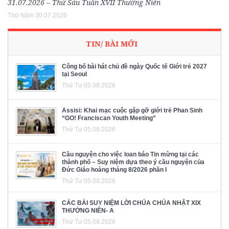
31.07.2026 – Thứ Sáu Tuần XVII Thường Niên
Thứ Năm 30.07.2026
TIN/ BÀI MỚI
Công bố bài hát chủ đề ngày Quốc tế Giới trẻ 2027
tại Seoul
Thứ Tư 05.08.2026
Assisi: Khai mạc cuộc gặp gỡ giới trẻ Phan Sinh
“GO! Franciscan Youth Meeting”
Thứ Tư 05.08.2026
Cầu nguyện cho việc loan báo Tin mừng tại các
thành phố – Suy niệm dựa theo ý cầu nguyện của
Đức Giáo hoàng tháng 8/2026 phần I
Thứ Tư 05.08.2026
CÁC BÀI SUY NIỆM LỜI CHÚA CHÚA NHẬT XIX
THƯỜNG NIÊN- A
Thứ Tư 05.08.2026