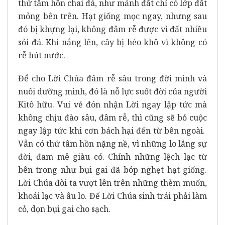
thứ tâm hồn chai đá, như mảnh đất chỉ có lớp đất
mỏng bên trên. Hạt giống mọc ngay, nhưng sau
đó bị khựng lại, không đâm rễ được vì đất nhiều
sỏi đá. Khi nắng lên, cây bị héo khô vì không có
rễ hút nước.
Để cho Lời Chúa đâm rễ sâu trong đời mình và
nuôi dưỡng mình, đó là nỗ lực suốt đời của người
Kitô hữu. Vui vẻ đón nhận Lời ngay lập tức mà
không chịu đào sâu, đâm rễ, thì cũng sẽ bỏ cuộc
ngay lập tức khi cơn bách hại đến từ bên ngoài.
Vẫn có thứ tâm hồn nặng nề, vì những lo lắng sự
đời, đam mê giàu có. Chính những lệch lạc từ
bên trong như bụi gai đã bóp nghẹt hạt giống.
Lời Chúa đòi ta vượt lên trên những thèm muốn,
khoái lạc và âu lo. Để Lời Chúa sinh trái phải làm
cỏ, dọn bụi gai cho sạch.