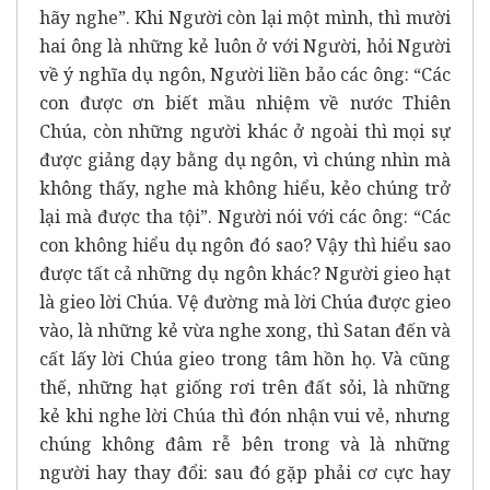
hãy nghe”. Khi Người còn lại một mình, thì mười
hai ông là những kẻ luôn ở với Người, hỏi Người
về ý nghĩa dụ ngôn, Người liền bảo các ông: “Các
con được ơn biết mầu nhiệm về nước Thiên
Chúa, còn những người khác ở ngoài thì mọi sự
được giảng dạy bằng dụ ngôn, vì chúng nhìn mà
không thấy, nghe mà không hiểu, kẻo chúng trở
lại mà được tha tội”. Người nói với các ông: “Các
con không hiểu dụ ngôn đó sao? Vậy thì hiểu sao
được tất cả những dụ ngôn khác? Người gieo hạt
là gieo lời Chúa. Vệ đường mà lời Chúa được gieo
vào, là những kẻ vừa nghe xong, thì Satan đến và
cất lấy lời Chúa gieo trong tâm hồn họ. Và cũng
thế, những hạt giống rơi trên đất sỏi, là những
kẻ khi nghe lời Chúa thì đón nhận vui vẻ, nhưng
chúng không đâm rễ bên trong và là những
người hay thay đổi: sau đó gặp phải cơ cực hay