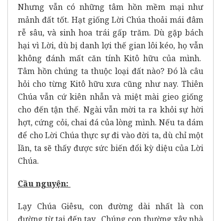
Nhưng vẫn có những tâm hồn mềm mại như
mảnh đất tốt. Hạt giống Lời Chúa thoải mái đâm
rễ sâu, và sinh hoa trái gấp trăm. Dù gặp bách
hại vì Lời, dù bị danh lợi thế gian lôi kéo, họ vẫn
không đánh mất căn tính Kitô hữu của mình.
Tâm hồn chúng ta thuộc loại đất nào? Đó là câu
hỏi cho từng Kitô hữu xưa cũng như nay. Thiên
Chúa vẫn cứ kiên nhẫn và miệt mài gieo giống
cho đến tận thế. Ngài vẫn mời ta ra khỏi sự hời
hợt, cứng cỏi, chai đá của lòng mình. Nếu ta dám
để cho Lời Chúa thực sự đi vào đời ta, dù chỉ một
lần, ta sẽ thấy được sức biến đổi kỳ diệu của Lời
Chúa.
Cầu nguyện:
Lạy Chúa Giêsu, con đường dài nhất là con
đường từ tai đến tay. Chúng con thường xây nhà