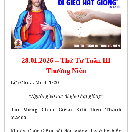
28.01.2026 – Thứ Tư Tuần III
Thường Niên
Lời Chúa
:
Mc 4, 1-20
“Người gieo hạt đi gieo hạt giống”
Tin Mừng Chúa Giêsu Kitô theo Thánh
Maccô.
Khi ấy, Chúa Giêsu bắt đầu giảng dạy ở bờ biển