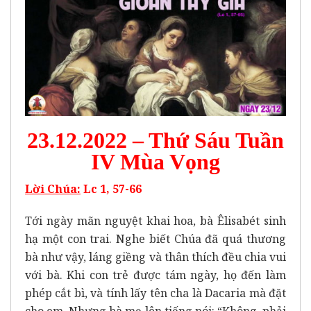
23.12.2022 – Thứ Sáu Tuần
IV Mùa Vọng
Lời Chúa:
Lc 1, 57-66
Tới ngày mãn nguyệt khai hoa, bà Êlisabét sinh
hạ một con trai. Nghe biết Chúa đã quá thương
bà như vậy, láng giềng và thân thích đều chia vui
với bà. Khi con trẻ được tám ngày, họ đến làm
phép cắt bì, và tính lấy tên cha là Dacaria mà đặt