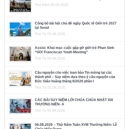
Thứ Năm 06.08.2026
Công bố bài hát chủ đề ngày Quốc tế Giới trẻ 2027
tại Seoul
Thứ Tư 05.08.2026
Assisi: Khai mạc cuộc gặp gỡ giới trẻ Phan Sinh
“GO! Franciscan Youth Meeting”
Thứ Tư 05.08.2026
Cầu nguyện cho việc loan báo Tin mừng tại các
thành phố – Suy niệm dựa theo ý cầu nguyện của
Đức Giáo hoàng tháng 8/2026 phần I
Thứ Tư 05.08.2026
CÁC BÀI SUY NIỆM LỜI CHÚA CHÚA NHẬT XIX
THƯỜNG NIÊN- A
Thứ Tư 05.08.2026
06.08.2026 – Thứ Năm Tuần XVIII Thường Niên: Lễ
Chúa Hiển Dung