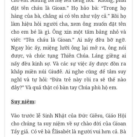
cho em. Nhưng bà mẹ lên tiếng nói: “Không, phải
đặt tên cháu là Gioan.” Họ bảo bà: “Trong họ
hàng của bà, chẳng ai có tên như vậy cả.” Rồi họ
làm hiệu hỏi người cha, xem ông muốn đặt tên
cho em bé là gì. Ông xin một tấm bảng nhỏ và
viết: “Tên cháu là Gioan.” Ai nấy đều bỡ ngỡ.
Ngay lúc ấy, miệng lưỡi ông lại mở ra, ông nói
được, và chúc tụng Thiên Chúa. Láng giềng ai
nấy đều kinh sợ. Và các sự việc ấy được đồn ra
khắp miền núi Giuđê. Ai nghe cũng để tâm suy
nghĩ và tự hỏi: “Ðứa trẻ này rồi ra sẽ thế nào
đây?” Và quả thật có bàn tay Chúa phù hộ em.
Suy ni
ệ
m
:
Vào trước lễ Sinh Nhật của Đức Giêsu, Giáo Hội
cho chúng ta suy niệm về sự chào đời của Gioan
Tẩy giả. Có vẻ bà Êlisabét là người vui hơn cả. Bà