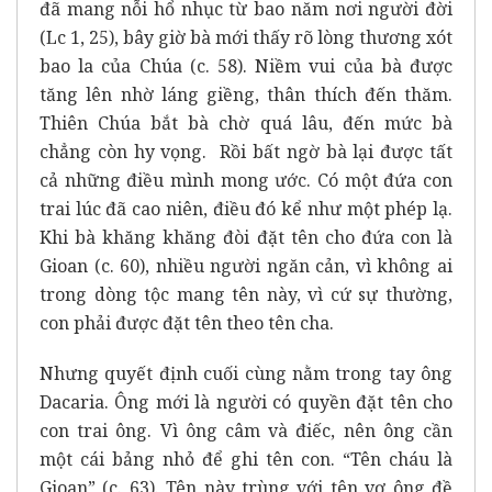
đã mang nỗi hổ nhục từ bao năm nơi người đời
(Lc 1, 25), bây giờ bà mới thấy rõ lòng thương xót
bao la của Chúa (c. 58). Niềm vui của bà được
tăng lên nhờ láng giềng, thân thích đến thăm.
Thiên Chúa bắt bà chờ quá lâu, đến mức bà
chẳng còn hy vọng. Rồi bất ngờ bà lại được tất
cả những điều mình mong ước. Có một đứa con
trai lúc đã cao niên, điều đó kể như một phép lạ.
Khi bà khăng khăng đòi đặt tên cho đứa con là
Gioan (c. 60), nhiều người ngăn cản, vì không ai
trong dòng tộc mang tên này, vì cứ sự thường,
con phải được đặt tên theo tên cha.
Nhưng quyết định cuối cùng nằm trong tay ông
Dacaria. Ông mới là người có quyền đặt tên cho
con trai ông. Vì ông câm và điếc, nên ông cần
một cái bảng nhỏ để ghi tên con. “Tên cháu là
Gioan” (c. 63). Tên này trùng với tên vợ ông đề