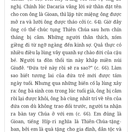
nghị. Chính lúc Dacaria vâng lời sứ thần đặt tên
cho con ông là Gioan, thì lập tức miệng ông được
mở ra và lưỡi ông được tháo cởi (c. 64). Giờ đây
ông có thể chúc tụng Thiên Chúa sau hơn chín
tháng bị câm. Những người thân thích, xóm
giềng đi từ ngỡ ngàng đến kinh sợ. Quả thực có
nhiều điều lạ lùng vây quanh sự chào đời của cậu
bé. Người ta đồn thổi tin này khắp miền núi
Giuđê. “Đứa trẻ này rồi sẽ ra sao?” (c. 66). Làm
sao biết tương lai của đứa trẻ mới được tám
ngày tuổi. Nhưng qua những biến cố lạ lùng xảy
ra: ông bà sinh con trong lúc tuổi già, ông bị câm
rồi lại được khỏi, ông bà cùng nhất trí về tên của
đứa con dù không trao đổi trước, người ta nhận
ra bàn tay Chúa ở với em (c. 66). Em đúng là
Gioan, tiếng Híp-ri nghĩa là Thiên-Chúa-tặng-
ban, bởi em là quà tặng cho gia đình, dân tộc và