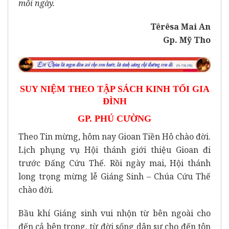
mỗi ngày.
Têrêsa Mai An
Gp. Mỹ Tho
SUY NIỆM THEO TẬP SÁCH KINH TỐI GIA
ĐÌNH
GP. PHÚ CƯỜNG
Theo Tin mừng, hôm nay Gioan Tiền Hô chào đời.
Lịch phụng vụ Hội thánh giới thiệu Gioan đi
trước Đấng Cứu Thế. Rồi ngày mai, Hội thánh
long trọng mừng lễ Giáng Sinh – Chúa Cứu Thế
chào đời.
Bầu khí Giáng sinh vui nhộn từ bên ngoài cho
đến cả bên trong, từ đời sống dân sự cho đến tôn