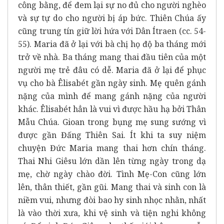
công bằng, để đem lại sự no đủ cho người nghèo
và sự tự do cho người bị áp bức. Thiên Chúa ấy
cũng trung tín giữ lời hứa với Dân Ítraen (cc. 54-
55). Maria đã ở lại với bà chị họ độ ba tháng mới
trở về nhà. Ba tháng mang thai đầu tiên của một
người mẹ trẻ đâu có dễ. Maria đã ở lại để phục
vụ cho bà Êlisabét gần ngày sinh. Mẹ quên gánh
nặng của mình để mang gánh nặng của người
khác. Êlisabét hẳn là vui vì được hầu hạ bởi Thân
Mẫu Chúa. Gioan trong bụng mẹ sung sướng vì
được gần Đấng Thiên Sai. Ít khi ta suy niệm
chuyện Đức Maria mang thai hơn chín tháng.
Thai Nhi Giêsu lớn dần lên từng ngày trong dạ
mẹ, chờ ngày chào đời. Tình Mẹ-Con cũng lớn
lên, thân thiết, gần gũi. Mang thai và sinh con là
niềm vui, nhưng đòi bao hy sinh nhọc nhằn, nhất
là vào thời xưa, khi vệ sinh và tiện nghi không