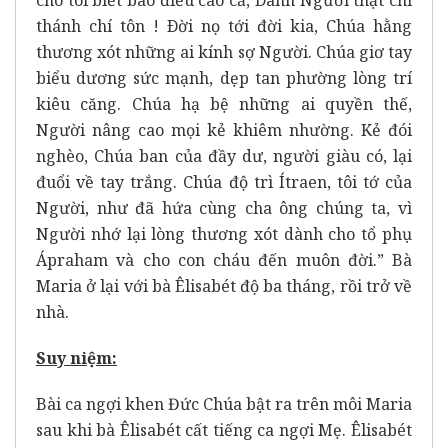
cho tôi biết bao điều cao cả, Danh Người thật chí
thánh chí tôn ! Ðời nọ tới đời kia, Chúa hằng
thương xót những ai kính sợ Người. Chúa giơ tay
biểu dương sức mạnh, dẹp tan phường lòng trí
kiêu căng. Chúa hạ bệ những ai quyền thế,
Người nâng cao mọi kẻ khiêm nhường. Kẻ đói
nghèo, Chúa ban của đầy dư, người giàu có, lại
đuổi về tay trắng. Chúa độ trì Ítraen, tôi tớ của
Người, như đã hứa cùng cha ông chúng ta, vì
Người nhớ lại lòng thương xót dành cho tổ phụ
Ápraham và cho con cháu đến muôn đời.” Bà
Maria ở lại với bà Êlisabét độ ba tháng, rồi trở về
nhà.
Suy ni
ệ
m:
Bài ca ngợi khen Đức Chúa bật ra trên môi Maria
sau khi bà Êlisabét cất tiếng ca ngợi Mẹ. Êlisabét