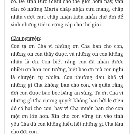
có. Để sinh Đức Giêsu cho thế giới hôm nay, vẫn
cần có những Maria chấp nhận cưu mang, chấp
nhận vượt cạn, chấp nhận kiên nhẫn chờ đợi để
sinh những Giêsu cứng cáp cho thế giới.
Cầu nguy
ệ
n
:
Con tạ ơn Cha vì những ơn Cha ban cho con,
những ơn con thấy được, và những ơn con không
nhận là ơn. Con biết rằng con đã nhận được
nhiều ơn hơn con tưởng, biết bao ơn mà con nghĩ
là chuyện tự nhiên. Con thường đau khổ vì
những gì Cha không ban cho con, và quên rằng
đời con được bao bọc bằng ân sủng. Tạ ơn Cha vì
những gì Cha cương quyết không ban bởi lẽ điều
đó có hại cho con, hay vì Cha muốn ban cho con
một ơn lớn hơn. Xin cho con vững tin vào tình
yêu Cha dù con không hiểu hết những gì Cha làm
cho đời con.