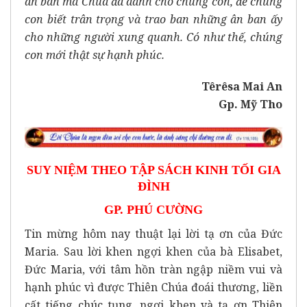
ân ban mà Chúa đã dành cho chúng con, để chúng
con biết trân trọng và trao ban những ân ban ấy
cho những người xung quanh. Có như thế, chúng
con mới thật sự hạnh phúc.
Têrêsa Mai An
Gp. Mỹ Tho
SUY NIỆM THEO TẬP SÁCH KINH TỐI GIA
ĐÌNH
GP. PHÚ CƯỜNG
Tin mừng hôm nay thuật lại lời tạ ơn của Đức
Maria. Sau lời khen ngợi khen của bà Elisabet,
Đức Maria, với tâm hồn tràn ngập niềm vui và
hạnh phúc vì được Thiên Chúa đoái thương, liền
cất tiếng chúc tụng, ngợi khen và tạ ơn Thiên