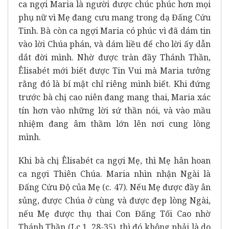
ca ngợi Maria là người được chúc phúc hơn mọi
phụ nữ vì Mẹ đang cưu mang trong dạ Đấng Cứu
Tinh. Bà còn ca ngợi Maria có phúc vì đã dám tin
vào lời Chúa phán, và dám liều để cho lời ấy dẫn
dắt đời mình. Nhờ được tràn đầy Thánh Thần,
Êlisabét mới biết được Tin Vui mà Maria tưởng
rằng đó là bí mật chỉ riêng mình biết. Khi đứng
trước bà chị cao niên đang mang thai, Maria xác
tín hơn vào những lời sứ thần nói, và vào mầu
nhiệm đang âm thầm lớn lên nơi cung lòng
mình.
Khi bà chị Êlisabét ca ngợi Mẹ, thì Mẹ hân hoan
ca ngợi Thiên Chúa. Maria nhìn nhận Ngài là
Đấng Cứu Độ của Mẹ (c. 47). Nếu Mẹ được đầy ân
sủng, được Chúa ở cùng và được đẹp lòng Ngài,
nếu Mẹ được thụ thai Con Đấng Tối Cao nhờ
Thánh Thần (Lc 1, 28-35), thì đó không phải là do