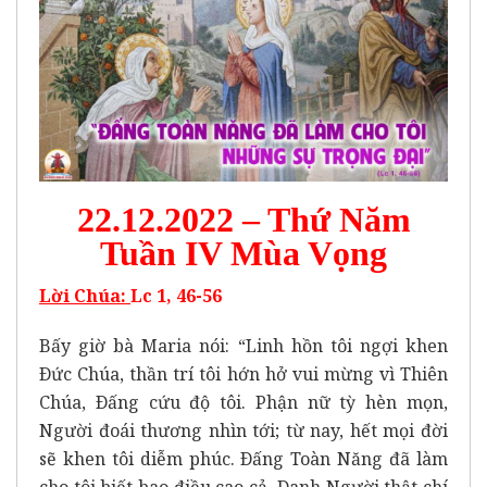
22.12.2022 – Thứ Năm
Tuần IV Mùa Vọng
Lời Chúa:
Lc 1, 46-56
Bấy giờ bà Maria nói: “Linh hồn tôi ngợi khen
Ðức Chúa, thần trí tôi hớn hở vui mừng vì Thiên
Chúa, Ðấng cứu độ tôi. Phận nữ tỳ hèn mọn,
Người đoái thương nhìn tới; từ nay, hết mọi đời
sẽ khen tôi diễm phúc. Ðấng Toàn Năng đã làm