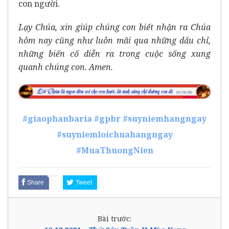
con người.
Lạy Chúa, xin giúp chúng con biết nhận ra Chúa
hôm nay cũng như luôn mãi qua những dấu chỉ,
những biến cố diễn ra trong cuộc sống xung
quanh chúng con. Amen.
#giaophanbaria
#gpbr
#suyniemhangngay
#suyniemloichuahangngay
#MuaThuongNien
Share
Tweet
Bài trước: