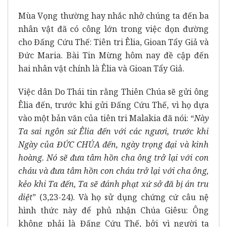
Mùa Vọng thường hay nhắc nhở chúng ta đến ba
nhân vật đã có công lớn trong việc dọn đường
cho Đấng Cứu Thế: Tiên tri Êlia, Gioan Tẩy Giả và
Đức Maria. Bài Tin Mừng hôm nay đề cập đến
hai nhân vật chính là Êlia và Gioan Tẩy Giả.
Việc dân Do Thái tin rằng Thiên Chúa sẽ gửi ông
Êlia đến, trước khi gửi Đấng Cứu Thế, vì họ dựa
vào một bản văn của tiên tri Malakia đã nói: “
Này
Ta sai ngôn sứ Êlia đến với các ngươi, trước khi
Ngày của ĐỨC CHÚA đến, ngày trọng đại và kinh
hoàng. Nó sẽ đưa tâm hồn cha ông trở lại với con
cháu và đưa tâm hồn con cháu trở lại với cha ông,
kẻo khi Ta đến, Ta sẽ đánh phạt xứ sở đã bị án tru
diệt
” (3,23-24). Và họ sử dụng chứng cứ câu nệ
hình thức này để phủ nhận Chúa Giêsu: Ông
không phải là Đấng Cứu Thế, bởi vì người ta