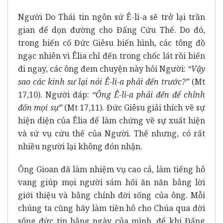
Người Do Thái tin ngôn sứ Ê-li-a sẽ trở lại trần
gian để dọn đường cho Đấng Cứu Thế. Do đó,
trong biến cố Đức Giêsu biến hình, các tông đồ
ngạc nhiên vì Êlia chỉ đến trong chốc lát rồi biến
đi ngay, các ông đem chuyện này hỏi Người:
“Vậy
sao các kinh sư lại nói Ê-li-a phải đến trước?”
(Mt
17,10). Người đáp:
“Ông Ê-li-a phải đến để chỉnh
đốn mọi sự”
(Mt 17,11). Đức Giêsu giải thích về sự
hiện diện của Êlia để làm chứng về sự xuất hiện
và sứ vụ cứu thế của Người. Thế nhưng, có rất
nhiều người lại không đón nhận.
Ông Gioan đã làm nhiệm vụ cao cả, làm tiếng hô
vang giúp mọi người sám hối ăn năn bằng lời
giới thiệu và bằng chính đời sống của ông. Mỗi
chúng ta cũng hãy làm tiền hô cho Chúa qua đời
sống đức tin hằng ngày của mình, để khi Đấng