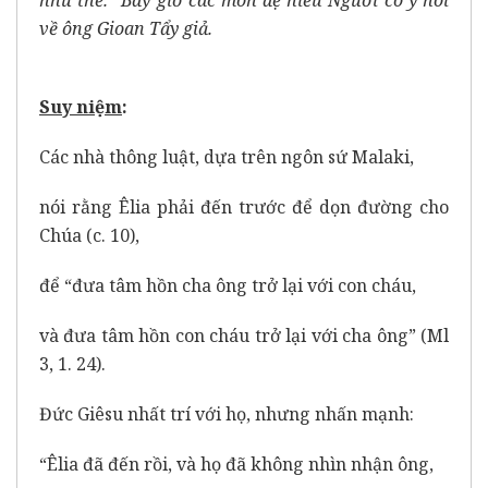
như thế.” Bấy giờ các môn đệ hiểu Người có ý nói
về ông Gioan Tẩy giả.
Suy ni
ệ
m
:
Các nhà thông luật, dựa trên ngôn sứ Malaki,
nói rằng Êlia phải đến trước để dọn đường cho
Chúa (c. 10),
để “đưa tâm hồn cha ông trở lại với con cháu,
và đưa tâm hồn con cháu trở lại với cha ông” (Ml
3, 1. 24).
Đức Giêsu nhất trí với họ, nhưng nhấn mạnh:
“Êlia đã đến rồi, và họ đã không nhìn nhận ông,