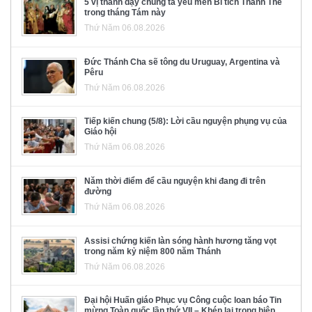
5 vị thánh dạy chúng ta yêu mến Bí tích Thánh Thể
trong tháng Tám này
Thứ Năm 06.08.2026
Đức Thánh Cha sẽ tông du Uruguay, Argentina và
Pêru
Thứ Năm 06.08.2026
Tiếp kiến chung (5/8): Lời cầu nguyện phụng vụ của
Giáo hội
Thứ Năm 06.08.2026
Năm thời điểm để cầu nguyện khi đang đi trên
đường
Thứ Năm 06.08.2026
Assisi chứng kiến làn sóng hành hương tăng vọt
trong năm kỷ niệm 800 năm Thánh
Thứ Năm 06.08.2026
Đại hội Huấn giáo Phục vụ Công cuộc loan báo Tin
mừng Toàn quốc lần thứ VII – Khép lại trong hiệp