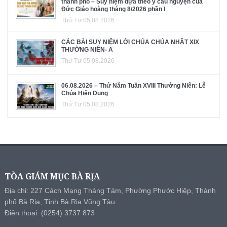
thành phố – Suy niệm dựa theo ý cầu nguyện của
Đức Giáo hoàng tháng 8/2026 phần I
Thứ Tư 05.08.2026
CÁC BÀI SUY NIỆM LỜI CHÚA CHÚA NHẬT XIX
THƯỜNG NIÊN- A
Thứ Tư 05.08.2026
06.08.2026 – Thứ Năm Tuần XVIII Thường Niên: Lễ
Chúa Hiển Dung
Thứ Tư 05.08.2026
TÒA GIÁM MỤC BÀ RỊA
Địa chỉ: 227 Cách Mạng Tháng Tám, Phường Phước Hiệp, Thành
phố Bà Rịa, Tỉnh Bà Rịa Vũng Tàu.
Điện thoại: (0254) 3737 873