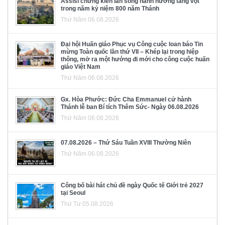
Assisi chứng kiến làn sóng hành hương tăng vọt
trong năm kỷ niệm 800 năm Thánh
Thứ Năm 06.08.2026
Đại hội Huấn giáo Phục vụ Công cuộc loan báo Tin
mừng Toàn quốc lần thứ VII – Khép lại trong hiệp
thông, mở ra một hướng đi mới cho công cuộc huấn
giáo Việt Nam
Thứ Năm 06.08.2026
Gx. Hòa Phước: Đức Cha Emmanuel cử hành
Thánh lễ ban Bí tích Thêm Sức- Ngày 06.08.2026
Thứ Năm 06.08.2026
07.08.2026 – Thứ Sáu Tuần XVIII Thường Niên
Thứ Năm 06.08.2026
Công bố bài hát chủ đề ngày Quốc tế Giới trẻ 2027
tại Seoul
Thứ Tư 05.08.2026