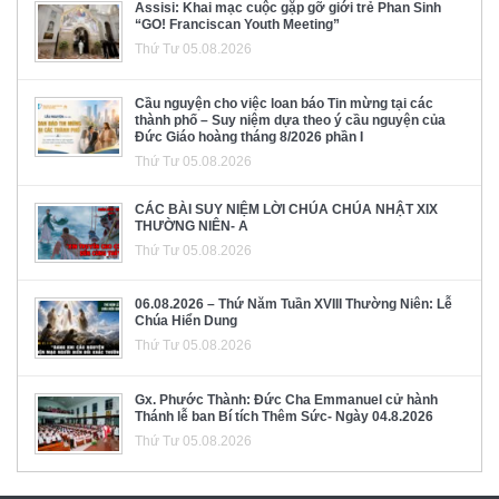
Assisi: Khai mạc cuộc gặp gỡ giới trẻ Phan Sinh
“GO! Franciscan Youth Meeting”
Thứ Tư 05.08.2026
Cầu nguyện cho việc loan báo Tin mừng tại các
thành phố – Suy niệm dựa theo ý cầu nguyện của
Đức Giáo hoàng tháng 8/2026 phần I
Thứ Tư 05.08.2026
CÁC BÀI SUY NIỆM LỜI CHÚA CHÚA NHẬT XIX
THƯỜNG NIÊN- A
Thứ Tư 05.08.2026
06.08.2026 – Thứ Năm Tuần XVIII Thường Niên: Lễ
Chúa Hiển Dung
Thứ Tư 05.08.2026
Gx. Phước Thành: Đức Cha Emmanuel cử hành
Thánh lễ ban Bí tích Thêm Sức- Ngày 04.8.2026
Thứ Tư 05.08.2026