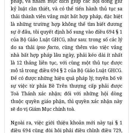
pháp, và nhằm mục đích giúp các hội dòng giữ
kỷ luật cần thiết, và có thể tiến hành thủ tục sa
thải thành viên vắng mặt bất hợp pháp, đặc biệt
là những trường hợp không thể tìm biết đương
sự ở đâu, tôi quyết định bổ sung vào điều 694 § 1
của Bộ Giáo Luật GHCG, như sau: trong số các lý
do sa thải
ipso facto
, cũng thêm vào việc vắng
nhà bất hợp pháp lâu ngày, phải kéo dài ít nhất
là 12 tháng liên tục, với cùng một thủ tục được
mô tả trong điều 694 § 2 của Bộ Giáo Luật GHCG.
Để có được những hiệu quả pháp lý, tuyên bố về
sự việc từ phía Bề Trên thượng cấp phải được
Toà Thánh xác nhận; đối với những hội dòng
thuộc quyền giáo phận, thì quyền xác nhận này
sẽ do vị Giám Mục chính toà.
Ngoài ra, việc giới thiệu khoản mới này tại § 1
điều 694 cũng đòi hỏi phải điều chỉnh điều 729,