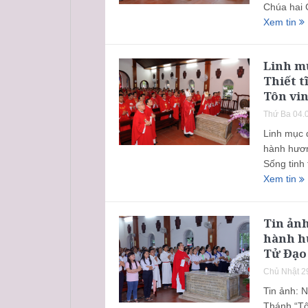
Chúa hai 
Xem tin
Linh mụ
Thiết 
Tôn vi
Thứ Ba 04.
Linh mục 
hành hươn
Sống tinh
Xem tin
Tin ảnh
hành h
Tử Đạo
Chủ Nhật 2
Tin ảnh: 
Thánh “Tô