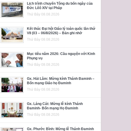
Lịch trình chuyến Tông du bốn ngày của
Đức Lêô XIV tại Pháp
Thứ Bảy 08.08.2026
Kết thúc Đại hội Giáo lý toàn quốc lần thứ
VII (03 – 06/8/2026) – Bản ghi nhớ
Thứ Bảy 08.08.2026
Mục tiêu năm 2026: Cầu nguyện với Kinh
Phụng vụ
Thứ Bảy 08.08.2026
Gx. Hải Lâm: Mừng kính Thánh Đaminh –
Bổn mạng Giáo họ Đaminh
Thứ Bảy 08.08.2026
Gx. Láng Cát: Mừng lễ kính Thánh
Đaminh- Bổn mạng Họ Đaminh
Thứ Bảy 08.08.2026
Gx. Phước Bình: Mừng lễ Thánh Đaminh