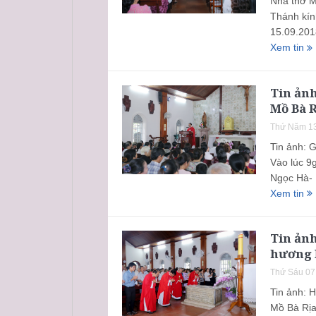
Nhà thờ 
Thánh kín
15.09.201
Xem tin
Tin ản
Mồ Bà R
Thứ Năm 13
Tin ảnh: 
Vào lúc 9
Ngọc Hà- 
Xem tin
Tin ảnh
hương 
Thứ Sáu 07
Tin ảnh: 
Mồ Bà Rịa