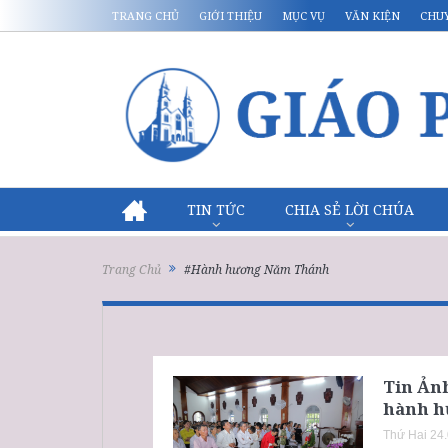
TRANG CHỦ
GIỚI THIỆU
MỤC VỤ
VĂN KIỆN
CHU
TIN TỨC
CHIA SẺ LỜI CHÚA
Trang Chủ
#Hành hương Năm Thánh
Tin Ảnh
hành h
Thứ Hai 24