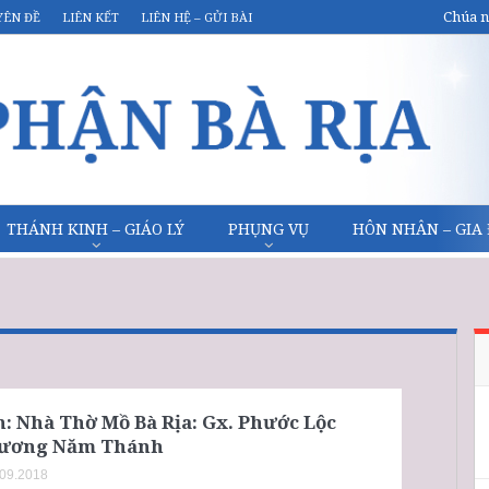
Chúa n
YÊN ĐỀ
LIÊN KẾT
LIÊN HỆ – GỬI BÀI
THÁNH KINH – GIÁO LÝ
PHỤNG VỤ
HÔN NHÂN – GIA
: Nhà Thờ Mồ Bà Rịa: Gx. Phước Lộc
ương Năm Thánh
.09.2018