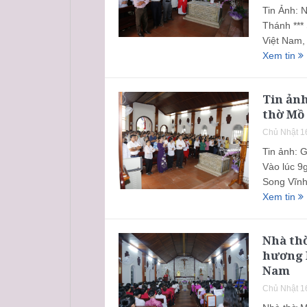
Tin Ảnh: 
Thánh ***
Việt Nam,
Xem tin
Tin ản
thờ Mồ 
Chủ Nhật 1
Tin ảnh: 
Vào lúc 9
Song Vĩnh
Xem tin
Nhà th
hương 
Nam
Chủ Nhật 1