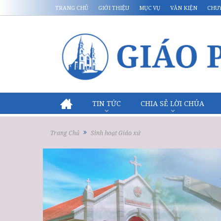
TRANG CHỦ
GIỚI THIỆU
MỤC VỤ
VĂN KIỆN
CHU
TIN TỨC
CHIA SẺ LỜI CHÚA
Trang Chủ
Sinh hoạt Giáo xứ