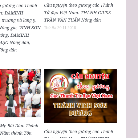
Cầu nguyện theo gương các Thánh
o gương các Thánh
Tử đạo Việt Nam: THÁNH GIUSE
am: ĐAMINH
TRẦN VĂN TUẤN Nông dân
rương và lang y,
ông gia, VINH SƠN
Thứ Ba 20.11.2018
tổng, ĐAMINH
ẠO Nông dân,
ông dân
Mẹ Bãi Dâu: Thánh
Cầu nguyện theo gương các Thánh
c Năm thánh Tôn