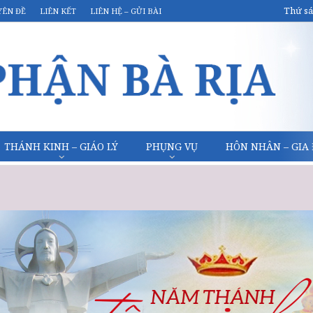
Thứ sá
YÊN ĐỀ
LIÊN KẾT
LIÊN HỆ – GỬI BÀI
THÁNH KINH – GIÁO LÝ
PHỤNG VỤ
HÔN NHÂN – GIA