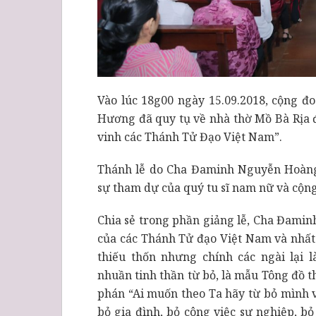
Vào lúc 18g00 ngày 15.09.2018, cộng 
Hương đã quy tụ về nhà thờ Mồ Bà Rịa
vinh các Thánh Tử Đạo Việt Nam”.
Thánh lễ do Cha Đaminh Nguyễn Hoàn
sự tham dự của quý tu sĩ nam nữ và cộn
Chia sẻ trong phần giảng lễ, Cha Đamin
của các Thánh Tử đạo Việt Nam và nhất 
thiếu thốn nhưng chính các ngài lại
nhuần tinh thần từ bỏ, là mẫu Tông đồ t
phán “Ai muốn theo Ta hãy từ bỏ mình vá
bỏ gia đình, bỏ công việc sự nghiệp, b