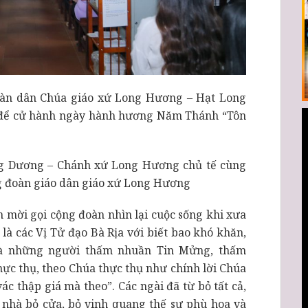
đoàn dân Chúa giáo xứ Long Hương – Hạt Long
 để cử hành ngày hành hương Năm Thánh “Tôn
g Dương – Chánh xứ Long Hương chủ tế cùng
g đoàn giáo dân giáo xứ Long Hương
h mời gọi cộng đoàn nhìn lại cuộc sống khi xưa
là các Vị Tử đạo Bà Rịa với biết bao khó khăn,
 là những người thấm nhuần Tin Mửng, thấm
hực thụ, theo Chúa thực thụ như chính lời Chúa
c thập giá mà theo”. Các ngài đã từ bỏ tất cả,
ỏ nhà bỏ cửa, bỏ vinh quang thế sự phù hoa và