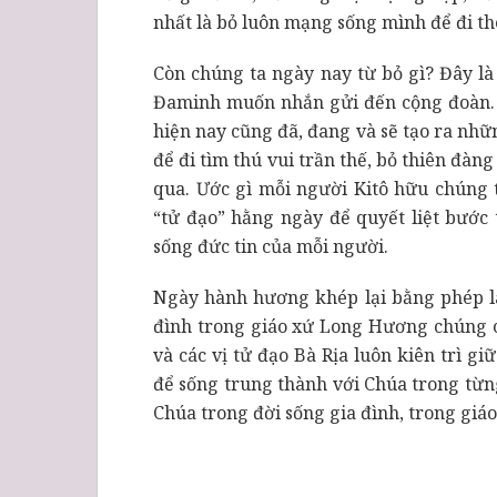
nhất là bỏ luôn mạng sống mình để đi th
Còn chúng ta ngày nay từ bỏ gì? Đây là
Đaminh muốn nhắn gửi đến cộng đoàn. V
hiện nay cũng đã, đang và sẽ tạo ra nhữ
để đi tìm thú vui trần thế, bỏ thiên đàn
qua. Ước gì mỗi người Kitô hữu chúng 
“tử đạo” hằng ngày để quyết liệt bước 
sống đức tin của mỗi người.
Ngày hành hương khép lại bằng phép là
đình trong giáo xứ Long Hương chúng c
và các vị tử đạo Bà Rịa luôn kiên trì g
để sống trung thành với Chúa trong từ
Chúa trong đời sống gia đình, trong giáo 