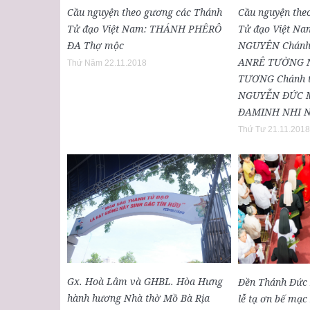
Cầu nguyện theo gương các Thánh
Cầu nguyện the
Tử đạo Việt Nam: THÁNH PHÊRÔ
Tử đạo Việt N
ĐA Thợ mộc
NGUYÊN Chánh t
ANRÊ TƯỜNG N
Thứ Năm 22.11.2018
TƯƠNG Chánh 
NGUYỄN ĐỨC M
ĐAMINH NHI N
Thứ Tư 21.11.2018
Gx. Hoà Lâm và GHBL. Hòa Hưng
Đền Thánh Đức 
hành hương Nhà thờ Mồ Bà Rịa
lễ tạ ơn bế mạ