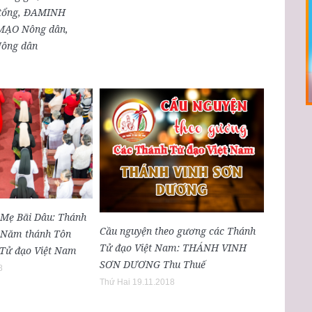
tổng, ĐAMINH
ẠO Nông dân,
ông dân
Mẹ Bãi Dâu: Thánh
Cầu nguyện theo gương các Thánh
c Năm thánh Tôn
Tử đạo Việt Nam: THÁNH VINH
 Tử đạo Việt Nam
SƠN DƯƠNG Thu Thuế
8
Thứ Hai 19.11.2018