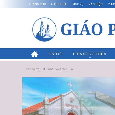
TRANG CHỦ
GIỚI THIỆU
MỤC VỤ
VĂN KIỆN
CHU
TIN TỨC
CHIA SẺ LỜI CHÚA
Trang Chủ
Sinh hoạt Giáo xứ