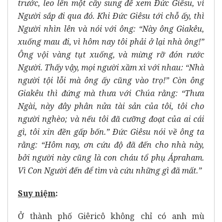
trước, leo lên một cây sung để xem Ðức Giêsu, vì
Người sắp đi qua đó. Khi Ðức Giêsu tới chỗ ấy, thì
Người nhìn lên và nói với ông: “Này ông Giakêu,
xuống mau đi, vì hôm nay tôi phải ở lại nhà ông!”
Ông vội vàng tụt xuống, và mừng rỡ đón rước
Người. Thấy vậy, mọi người xầm xì với nhau: “Nhà
người tội lỗi mà ông ấy cũng vào trọ!” Còn ông
Giakêu thì đứng mà thưa với Chúa rằng: “Thưa
Ngài, này đây phân nửa tài sản của tôi, tôi cho
người nghèo; và nếu tôi đã cưỡng đoạt của ai cái
gì, tôi xin đền gấp bốn.” Ðức Giêsu nói về ông ta
rằng: “Hôm nay, ơn cứu độ đã đến cho nhà này,
bởi người này cũng là con cháu tổ phụ Ápraham.
Vì Con Người đến để tìm và cứu những gì đã mất.”
Suy ni
ệ
m
:
Ở thành phố Giêricô không chỉ có anh mù