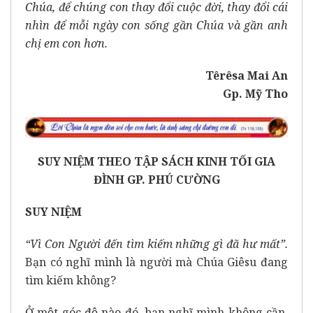
Chúa, để chúng con thay đổi cuộc đời, thay đổi cái
nhìn để mỗi ngày con sống gần Chúa và gần anh
chị em con hơn.
Têrêsa Mai An
Gp. Mỹ Tho
SUY NIỆM THEO TẬP SÁCH KINH TỐI GIA
ĐÌNH GP. PHÚ CƯỜNG
SUY NIỆM
“Vì Con Người đến tìm kiếm những gì đã hư mất”.
Bạn có nghĩ mình là người mà Chúa Giêsu đang
tìm kiếm không?
Ở một góc độ nào đó, bạn nghĩ mình không cần.