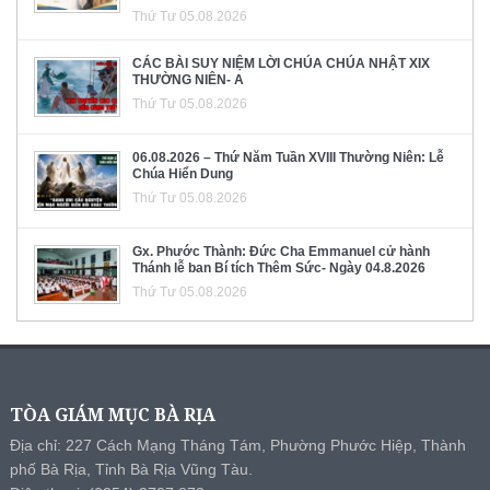
Thứ Tư 05.08.2026
CÁC BÀI SUY NIỆM LỜI CHÚA CHÚA NHẬT XIX
THƯỜNG NIÊN- A
Thứ Tư 05.08.2026
06.08.2026 – Thứ Năm Tuần XVIII Thường Niên: Lễ
Chúa Hiển Dung
Thứ Tư 05.08.2026
Gx. Phước Thành: Đức Cha Emmanuel cử hành
Thánh lễ ban Bí tích Thêm Sức- Ngày 04.8.2026
Thứ Tư 05.08.2026
TÒA GIÁM MỤC BÀ RỊA
Địa chỉ: 227 Cách Mạng Tháng Tám, Phường Phước Hiệp, Thành
phố Bà Rịa, Tỉnh Bà Rịa Vũng Tàu.