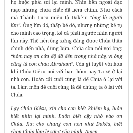
họ buộc phải soi lại mình. Nhìn bên ngoài đạo
mạo nhưng chưa chắc đã liêm chính. Như cách
mà Thánh Luca miêu tả Dakêu:
“ông là người
lùn”
. Ông lùn đó, thấp bé đó, nhưng những kẻ tự
cho mình cao trọng, kẻ cả phải ngước nhìn người
lùn này. Thế nên ông xứng đáng được Chúa thân
chinh đến nhà, dùng bữa. Chúa còn nói với ông:
“hôm nay ơn cứu độ đã đến trong nhà này, vì ông
cũng là con cháu Abraham”
. Còn gì tuyệt vời hơn
khi Chúa Giêsu nói với bạn: hôm nay Ta sẽ ở lại
nhà con. Hoán cải cuối cùng là để Chúa ở lại với
ta. Làm môn đệ cuối cùng là để chúng ta ở lại với
Chúa.
Lạy Chúa Giêsu, xin cho con biết khiêm hạ, luôn
biết nhìn lại mình. Luôn biết cậy nhờ vào ơn
Chúa. Xin cho chúng con nên như Dakêu, biết
chọn Chúa làm lẽ sống của mình. Amen
.