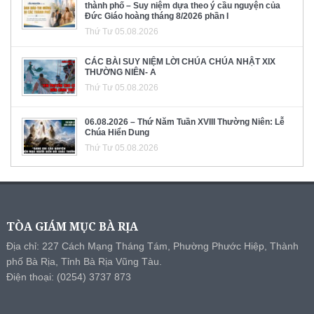
thành phố – Suy niệm dựa theo ý cầu nguyện của
Đức Giáo hoàng tháng 8/2026 phần I
Thứ Tư 05.08.2026
CÁC BÀI SUY NIỆM LỜI CHÚA CHÚA NHẬT XIX
THƯỜNG NIÊN- A
Thứ Tư 05.08.2026
06.08.2026 – Thứ Năm Tuần XVIII Thường Niên: Lễ
Chúa Hiển Dung
Thứ Tư 05.08.2026
TÒA GIÁM MỤC BÀ RỊA
Địa chỉ: 227 Cách Mạng Tháng Tám, Phường Phước Hiệp, Thành
phố Bà Rịa, Tỉnh Bà Rịa Vũng Tàu.
Điện thoại: (0254) 3737 873