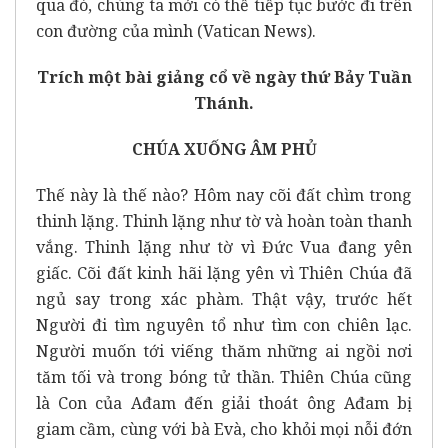
qua đó, chúng ta mới có thể tiếp tục bước đi trên
con đường của mình (Vatican News).
Trích một bài giảng cổ về ngày thứ Bảy Tuần
Thánh.
CHÚA XUỐNG ÂM PHỦ
Thế này là thế nào? Hôm nay cõi đất chìm trong
thinh lặng. Thinh lặng như tờ và hoàn toàn thanh
vắng. Thinh lặng như tờ vì Đức Vua đang yên
giấc. Cõi đất kinh hãi lặng yên vì Thiên Chúa đã
ngủ say trong xác phàm. Thật vậy, trước hết
Người đi tìm nguyên tổ như tìm con chiên lạc.
Người muốn tới viếng thăm những ai ngồi nơi
tăm tối và trong bóng tử thần. Thiên Chúa cũng
là Con của Ađam đến giải thoát ông Ađam bị
giam cầm, cùng với bà Evà, cho khỏi mọi nỗi đớn