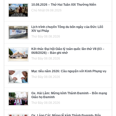
10.08.2026 – Thứ Hai Tuần XIX Thường Niên
Chủ Nhật 09.08.2026
Lịch trình chuyến Tông du bốn ngày của Đức Lêô
XIV tại Pháp
Thứ Bảy 08.08.2026
Kết thúc Đại hội Giáo lý toàn quốc lần thứ VII (03 –
06/8/2026) – Bản ghi nhớ
Thứ Bảy 08.08.2026
Mục tiêu năm 2026: Cầu nguyện với Kinh Phụng vụ
Thứ Bảy 08.08.2026
Gx. Hải Lâm: Mừng kính Thánh Đaminh – Bổn mạng
Giáo họ Đaminh
Thứ Bảy 08.08.2026
Gx. Láng Cát: Mừng lễ kính Thánh Đaminh- Bổn