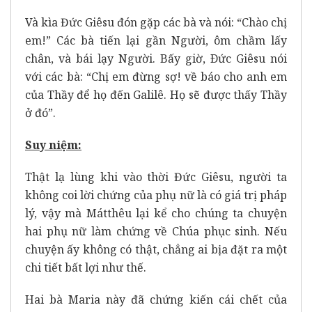
Và kìa Đức Giêsu đón gặp các bà và nói: “Chào chị
em!” Các bà tiến lại gần Người, ôm chầm lấy
chân, và bái lạy Người. Bấy giờ, Ðức Giêsu nói
với các bà: “Chị em đừng sợ! về báo cho anh em
của Thầy để họ đến Galilê. Họ sẽ được thấy Thầy
ở đó”.
Suy niệm:
Thật lạ lùng khi vào thời Đức Giêsu, người ta
không coi lời chứng của phụ nữ là có giá trị pháp
lý, vậy mà Mátthêu lại kể cho chúng ta chuyện
hai phụ nữ làm chứng về Chúa phục sinh. Nếu
chuyện ấy không có thật, chẳng ai bịa đặt ra một
chi tiết bất lợi như thế.
Hai bà Maria này đã chứng kiến cái chết của