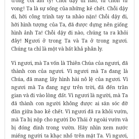
trong cõi âm ty! Chỗi dậy đi nào, từ chốn tử
vong! Ta là sự sống của những kẻ chết. Chỗi dậy
đi, hỡi công trình tay ta nhào nặn! Chỗi dậy đi,
hỡi hình tượng của Ta, đã được dựng nên giống
hình ảnh Ta! Chỗi dậy đi nào, chúng ta ra khỏi
đây! Ngươi ở trong Ta và Ta ở trong ngươi.
Chúng ta chỉ là một và bất khả phân ly.
Vì ngươi, mà Ta vốn là Thiên Chúa của ngươi, đã
thành con của ngươi. Vì ngươi mà Ta đang là
Chúa, đã mang lấy hình hài nô lệ của ngươi. Vì
ngươi mà Ta đang ngự trên trời, đã đến trần
gian và đi vào lòng đất. Vì ngươi là người, mà Ta
đã thành con người không được ai săn sóc đỡ
đần giữa bao kẻ chết. Vì ngươi đã ra khỏi vườn,
mà Ta bị nộp cho người Do Thái ở ngoài vườn và
bị đóng đinh trong vườn. Hãy nhìn xem nước
miếng người ta khạc nhổ trên mặt Ta. Vì ngươi,