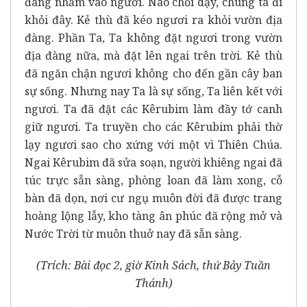
đang nhắm vào ngươi. Nào chỗi dậy, chúng ta đi
khỏi đây. Kẻ thù đã kéo ngươi ra khỏi vườn địa
đàng. Phần Ta, Ta không đặt ngươi trong vườn
địa đàng nữa, mà đặt lên ngai trên trời. Kẻ thù
đã ngăn chận ngươi không cho đến gần cây ban
sự sống. Nhưng nay Ta là sự sống, Ta liên kết với
ngươi. Ta đã đặt các Kêrubim làm đầy tớ canh
giữ ngươi. Ta truyền cho các Kêrubim phải thờ
lạy ngươi sao cho xứng với một vì Thiên Chúa.
Ngai Kêrubim đã sửa soạn, người khiêng ngai đã
túc trực sẵn sàng, phòng loan đã làm xong, cỗ
bàn đã dọn, nơi cư ngụ muôn đời đã được trang
hoàng lộng lẫy, kho tàng ân phúc đã rộng mở và
Nước Trời từ muôn thuở nay đã sẵn sàng.
(Trích: Bài đọc 2, giờ Kinh Sách, thứ Bảy Tuần
Thánh)