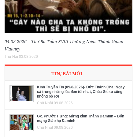
04.08.2026 – Thứ Ba Tuần XVIII Thường Niên: Thánh Gioan
Vianney
Thứ Hai 03.08.2026
TIN/ BÀI MỚI
Kinh Truyền Tin (09/8/2026)- Đức Thánh Cha: Ngay
cả trong những lúc đen tối nhất, Chúa Giêsu cũng
không bỏ rơi
Chủ Nhật 09.08.2026
Gx. Phước Hưng: Mừng kính Thánh Đaminh – Bổn
mạng Giáo họ Đaminh
Chủ Nhật 09.08.2026