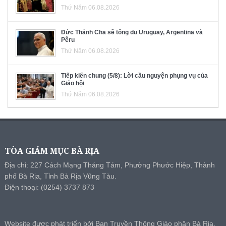
Thứ Năm 06.08.2026
Đức Thánh Cha sẽ tông du Uruguay, Argentina và
Pêru
Thứ Năm 06.08.2026
Tiếp kiến chung (5/8): Lời cầu nguyện phụng vụ của
Giáo hội
Thứ Năm 06.08.2026
TÒA GIÁM MỤC BÀ RỊA
Địa chỉ: 227 Cách Mạng Tháng Tám, Phường Phước Hiệp, Thành
phố Bà Rịa, Tỉnh Bà Rịa Vũng Tàu.
Điện thoại: (0254) 3737 873
Website được phát triển bởi Ban Truyền Thông Giáo phận Bà Rịa.