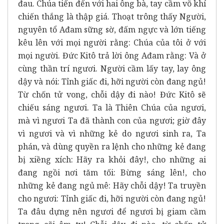
đau. Chúa tiến đến với hai ông bà, tay cầm võ khí
chiến thắng là thập giá. Thoạt trông thấy Người,
nguyên tổ Ađam sững sờ, đấm ngực và lớn tiếng
kêu lên với mọi người rằng: Chúa của tôi ở với
mọi người. Đức Kitô trả lời ông Ađam rằng: Và ở
cùng thần trí ngươi. Người cầm lấy tay, lay ông
dậy và nói: Tỉnh giấc đi, hỡi người còn đang ngủ!
Từ chốn tử vong, chỗi dậy đi nào! Đức Kitô sẽ
chiếu sáng ngươi. Ta là Thiên Chúa của ngươi,
mà vì ngươi Ta đã thành con của ngươi; giờ đây
vì ngươi và vì những kẻ do ngươi sinh ra, Ta
phán, và dùng quyền ra lệnh cho những kẻ đang
bị xiềng xích: Hãy ra khỏi đây!, cho những ai
đang ngồi nơi tăm tối: Bừng sáng lên!, cho
những kẻ đang ngủ mê: Hãy chỗi dậy! Ta truyền
cho ngươi: Tỉnh giấc đi, hỡi người còn đang ngủ!
Ta đâu dựng nên ngươi để ngươi bị giam cầm