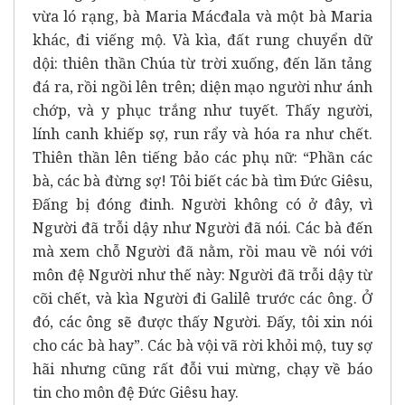
vừa ló rạng, bà Maria Mácđala và một bà Maria
khác, đi viếng mộ. Và kìa, đất rung chuyển dữ
dội: thiên thần Chúa từ trời xuống, đến lăn tảng
đá ra, rồi ngồi lên trên; diện mạo người như ánh
chớp, và y phục trắng như tuyết. Thấy người,
lính canh khiếp sợ, run rẩy và hóa ra như chết.
Thiên thần lên tiếng bảo các phụ nữ: “Phần các
bà, các bà đừng sợ! Tôi biết các bà tìm Ðức Giêsu,
Ðấng bị đóng đinh. Người không có ở đây, vì
Người đã trỗi dậy như Người đã nói. Các bà đến
mà xem chỗ Người đã nằm, rồi mau về nói với
môn đệ Người như thế này: Người đã trỗi dậy từ
cõi chết, và kìa Người đi Galilê trước các ông. Ở
đó, các ông sẽ được thấy Người. Ðấy, tôi xin nói
cho các bà hay”. Các bà vội vã rời khỏi mộ, tuy sợ
hãi nhưng cũng rất đỗi vui mừng, chạy về báo
tin cho môn đệ Ðức Giêsu hay.