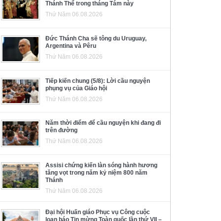
Thánh Thể trong tháng Tám này
Thứ Năm 06.08.2026
Đức Thánh Cha sẽ tông du Uruguay,
Argentina và Pêru
Thứ Năm 06.08.2026
Tiếp kiến chung (5/8): Lời cầu nguyện
phụng vụ của Giáo hội
Thứ Năm 06.08.2026
Năm thời điểm để cầu nguyện khi đang đi
trên đường
Thứ Năm 06.08.2026
Assisi chứng kiến làn sóng hành hương
tăng vọt trong năm kỷ niệm 800 năm
Thánh
Thứ Năm 06.08.2026
Đại hội Huấn giáo Phục vụ Công cuộc
loan báo Tin mừng Toàn quốc lần thứ VII –