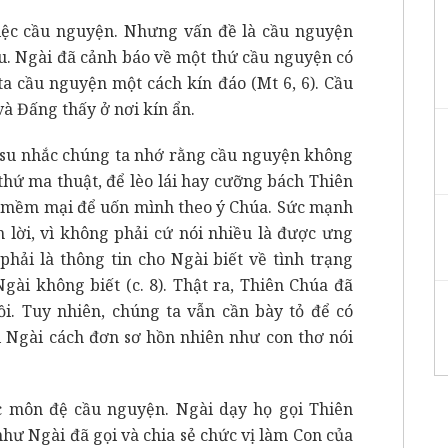
iệc cầu nguyện. Nhưng vấn đề là cầu nguyện
u. Ngài đã cảnh báo về một thứ cầu nguyện có
ta cầu nguyện một cách kín đáo (Mt 6, 6). Cầu
và Đấng thấy ở nơi kín ẩn.
su nhắc chúng ta nhớ rằng cầu nguyện không
thứ ma thuật, để lèo lái hay cưỡng bách Thiên
à mềm mại để uốn mình theo ý Chúa. Sức mạnh
lời, vì không phải cứ nói nhiều là được ưng
hải là thông tin cho Ngài biết về tình trạng
Ngài không biết (c. 8). Thật ra, Thiên Chúa đã
ồi. Tuy nhiên, chúng ta vẫn cần bày tỏ để có
i Ngài cách đơn sơ hồn nhiên như con thơ nói
c môn đệ cầu nguyện. Ngài dạy họ gọi Thiên
hư Ngài đã gọi và chia sẻ chức vị làm Con của