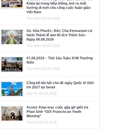
Khép lại trong hiệp thông, mở ra một
hướng đi mới cho công cuộc huấn giáo
Việt Nam
Thứ Năm 06.08.2026
Gx. Hòa Phước: Đức Cha Emmanuel cử
hành Thánh lễ ban Bí tích Thêm Sức-
Ngày 06.08.2026
Thứ Năm 06.08.2026
07.08.2026 – Thứ Sáu Tuần XVIII Thường
Niên
Thứ Năm 06.08.2026
Công bố bài hát chủ đề ngày Quốc tế Giới
trẻ 2027 tại Seoul
Thứ Tư 05.08.2026
Assisi: Khai mạc cuộc gặp gỡ giới trẻ
Phan Sinh “GO! Franciscan Youth
Meeting”
Thứ Tư 05.08.2026