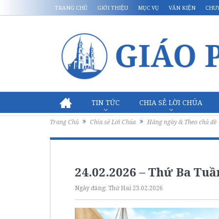
TRANG CHỦ
GIỚI THIỆU
MỤC VỤ
VĂN KIỆN
CHU
TIN TỨC
CHIA SẺ LỜI CHÚA
Trang Chủ
Chia sẻ Lời Chúa
Hằng ngày & Theo chủ đề
24.02.2026 – Thứ Ba Tuầ
Ngày đăng:
Thứ Hai 23.02.2026