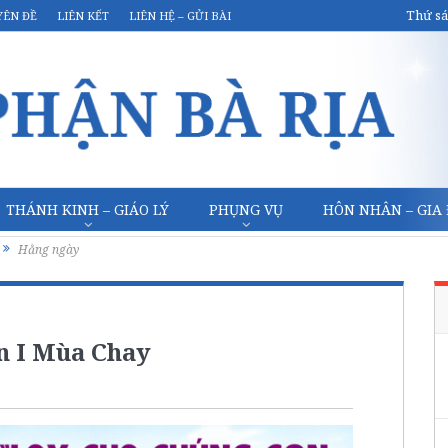
Thứ sá
YÊN ĐỀ
LIÊN KẾT
LIÊN HỆ – GỬI BÀI
THÁNH KINH – GIÁO LÝ
PHỤNG VỤ
HÔN NHÂN – GIA
Hằng ngày
n I Mùa Chay