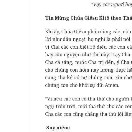
“Vậy các ngươi hã
Tin Mừng Chúa Giêsu Kitô theo Th
Khi ấy, Chúa Giêsu phán cùng các môn
lời như dân ngoại: họ nghĩ là phải n
vì Cha các con biết rõ điều các con c
hãy cầu nguyện như thế này:”Lạy Cha 
Cha cả sáng, nước Cha trị đến, ý Cha 
cho chúng con hôm nay lương thực hằ
cũng tha kẻ có nợ chúng con, xin ch
chúng con cho khỏi sự dữ. Amen.
“Vì nếu các con có tha thứ cho người 
ngự trên trời, mới tha thứ cho các co
Cha các con cũng chẳng tha thứ lỗi lầm 
Suy ni
ệ
m
: