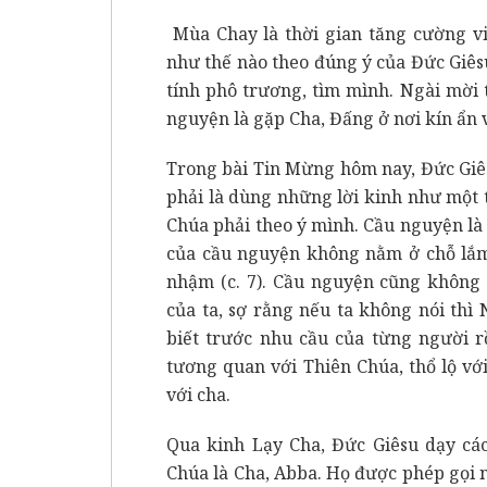
Mùa Chay là thời gian tăng cường v
như thế nào theo đúng ý của Đức Giês
tính phô trương, tìm mình. Ngài mời 
nguyện là gặp Cha, Đấng ở nơi kín ẩn 
Trong bài Tin Mừng hôm nay, Đức Giê
phải là dùng những lời kinh như một 
Chúa phải theo ý mình. Cầu nguyện l
của cầu nguyện không nằm ở chỗ lắm 
nhậm (c. 7). Cầu nguyện cũng không p
của ta, sợ rằng nếu ta không nói thì 
biết trước nhu cầu của từng người r
tương quan với Thiên Chúa, thổ lộ vớ
với cha.
Qua kinh Lạy Cha, Đức Giêsu dạy cá
Chúa là Cha, Abba. Họ được phép gọi n