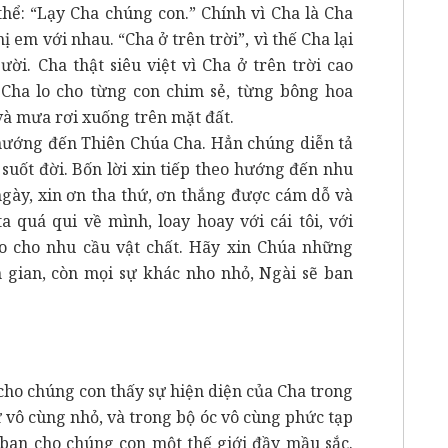
thể: “Lạy Cha chúng con.” Chính vì Cha là Cha
 em với nhau. “Cha ở trên trời”, vì thế Cha lại
ời. Cha thật siêu việt vì Cha ở trên trời cao
ì Cha lo cho từng con chim sẻ, từng bông hoa
và mưa rơi xuống trên mặt đất.
 hướng đến Thiên Chúa Cha. Hẳn chúng diễn tả
suốt đời. Bốn lời xin tiếp theo hướng đến nhu
gày, xin ơn tha thứ, ơn thắng được cám dỗ và
a quá qui về mình, loay hoay với cái tôi, với
o cho nhu cầu vật chất. Hãy xin Chúa những
n gian, còn mọi sự khác nho nhỏ, Ngài sẽ ban
cho chúng con thấy sự hiện diện của Cha trong
ử vô cùng nhỏ, và trong bộ óc vô cùng phức tạp
i ban cho chúng con một thế giới đầy mầu sắc.