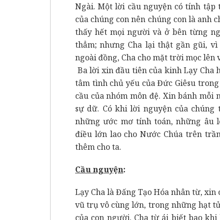
Ngài. Một lời cầu nguyện có tính tập 
của chúng con nên chúng con là anh chị
thấy hết mọi người và ở bên từng ngư
thẳm; nhưng Cha lại thật gần gũi, v
ngoài đồng, Cha cho mặt trời mọc lên 
Ba lời xin đầu tiên của kinh Lạy Cha
tâm tình chủ yếu của Đức Giêsu trong 
cầu của nhóm môn đệ. Xin bánh mỗi n
sự dữ. Có khi lời nguyện của chúng t
những ước mơ tính toán, những âu l
điều lớn lao cho Nước Chúa trên trầ
thêm cho ta.
Cầu nguy
ệ
n
:
Lạy Cha là Đấng Tạo Hóa nhân từ, xin 
vũ trụ vô cùng lớn, trong những hạt t
của con người. Cha từ ái biết bao kh