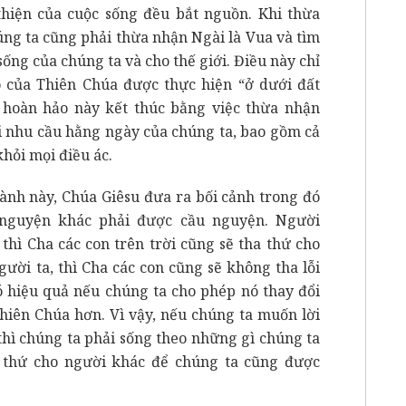
hiện của cuộc sống đều bắt nguồn. Khi thừa
úng ta cũng phải thừa nhận Ngài là Vua và tìm
ng của chúng ta và cho thế giới. Điều này chỉ
 của Thiên Chúa được thực hiện “ở dưới đất
 hoàn hảo này kết thúc bằng việc thừa nhận
i nhu cầu hằng ngày của chúng ta, bao gồm cả
khỏi mọi điều ác.
lành này, Chúa Giêsu đưa ra bối cảnh trong đó
 nguyện khác phải được cầu nguyện. Người
 thì Cha các con trên trời cũng sẽ tha thứ cho
gười ta, thì Cha các con cũng sẽ không tha lỗi
có hiệu quả nếu chúng ta cho phép nó thay đổi
hiên Chúa hơn. Vì vậy, nếu chúng ta muốn lời
thì chúng ta phải sống theo những gì chúng ta
 thứ cho người khác để chúng ta cũng được