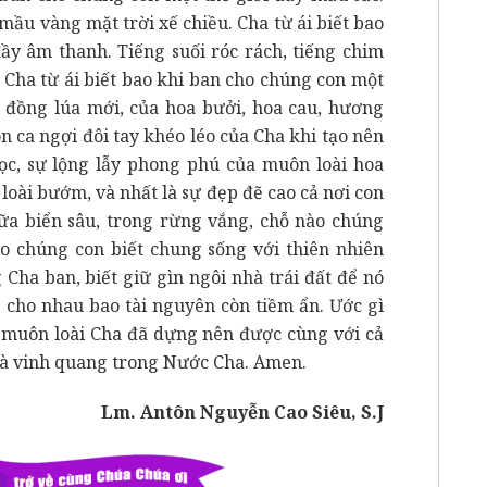
mầu vàng mặt trời xế chiều. Cha từ ái biết bao
ầy âm thanh. Tiếng suối róc rách, tiếng chim
á. Cha từ ái biết bao khi ban cho chúng con một
đồng lúa mới, của hoa bưởi, hoa cau, hương
 ca ngợi đôi tay khéo léo của Cha khi tạo nên
ọc, sự lộng lẫy phong phú của muôn loài hoa
 loài bướm, và nhất là sự đẹp đẽ cao cả nơi con
giữa biển sâu, trong rừng vắng, chỗ nào chúng
o chúng con biết chung sống với thiên nhiên
Cha ban, biết giữ gìn ngôi nhà trái đất để nó
sẻ cho nhau bao tài nguyên còn tiềm ẩn. Ước gì
và muôn loài Cha đã dựng nên được cùng với cả
 và vinh quang trong Nước Cha. Amen.
Lm. Antôn Nguyễn Cao Siêu, S.J