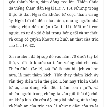
góa thành Nain, đám đông reo lên: Thiên Chúa
đã viếng thăm dân Ngài (Lc 7, 16). Nhưng trong
thực tế dân Ngài đã khước từ cuộc thăm viếng
ấy. Ngôi Lời đã đến nhà mình, nhưng người nhà
chẳng chịu đón nhận (Ga 1, 11). Mãi mãi con
người có tự do để ở lại trong bóng tối và sự chết,
và cũng có quyền khước từ bình an thật của trời
cao (Lc 19, 42).
Giêrusalem đã bị sụp đổ vào năm 70 dưới tay kẻ
thù, vì đã từ khước sự thăm viếng chở che của
Thiên Chúa (Lc 19, 44). Đó là một bi kịch và hơn
nữa, là một thảm kịch. Tiếc thay thảm kịch ấy
vẫn tiếp diễn trên thế giới. Hôm nay Thiên Chúa
từ ái, bao dung vẫn đến thăm con người, và
nhiều người trong chúng ta vẫn giữ thái độ chối
từ, khép kín. Ơn cứu độ, ơn giải phóng, ánh sáng,
và bình an của trời cao, là những điều còn xa lạ