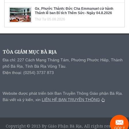
Gx. Phước Thành: Đức Cha Emmanuel cử hành
Thánh lễ ban Bí tích Thêm Sức- Ngày 04.8.2026
Thứ Tư 05.08.2026
TÒA GIÁM MỤC BÀ RỊA
Địa chỉ: 227 Cách Mạng Tháng Tám, Phường Phước Hiệp, Thành
phố Bà Rịa, Tỉnh Bà Rịa Vũng Tàu.
Điện thoại: (0254) 3737 873
Website được phát triển bởi Ban Truyền Thông Giáo phận Bà Rịa.
Bài viết và ý kiến, xin
LIÊN HỆ BAN TRUYỀN THÔNG
Copyright © 2013 By Giáo Phận Bà Rịa, All rights reserved.
GÓP Ý