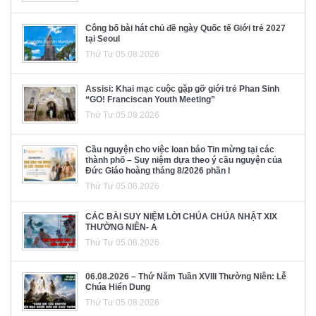
Công bố bài hát chủ đề ngày Quốc tế Giới trẻ 2027
tại Seoul
Thứ Tư 05.08.2026
Assisi: Khai mạc cuộc gặp gỡ giới trẻ Phan Sinh
“GO! Franciscan Youth Meeting”
Thứ Tư 05.08.2026
Cầu nguyện cho việc loan báo Tin mừng tại các
thành phố – Suy niệm dựa theo ý cầu nguyện của
Đức Giáo hoàng tháng 8/2026 phần I
Thứ Tư 05.08.2026
CÁC BÀI SUY NIỆM LỜI CHÚA CHÚA NHẬT XIX
THƯỜNG NIÊN- A
Thứ Tư 05.08.2026
06.08.2026 – Thứ Năm Tuần XVIII Thường Niên: Lễ
Chúa Hiển Dung
Thứ Tư 05.08.2026