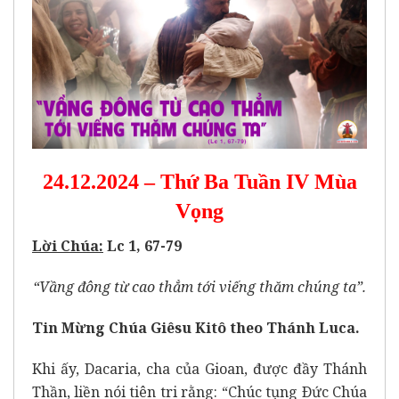
24.12.2024 – Thứ Ba Tuần IV Mùa
Vọng
Lời Chúa:
Lc 1, 67-79
“Vầng đông từ cao thẳm tới viếng thăm chúng ta”.
Tin Mừng Chúa Giêsu Kitô theo Thánh Luca.
Khi ấy, Dacaria, cha của Gioan, được đầy Thánh
Thần, liền nói tiên tri rằng: “Chúc tụng Ðức Chúa