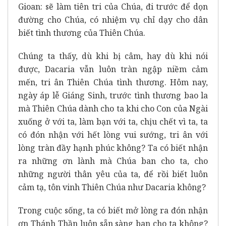
Gioan: sẽ làm tiên tri của Chúa, đi trước để dọn
đường cho Chúa, có nhiệm vụ chỉ dạy cho dân
biết tình thương của Thiên Chúa.
Chúng ta thấy, dù khi bị câm, hay dù khi nói
được, Dacaria vẫn luôn tràn ngập niềm cảm
mến, tri ân Thiên Chúa tình thương. Hôm nay,
ngày áp lễ Giáng Sinh, trước tình thương bao la
mà Thiên Chúa dành cho ta khi cho Con của Ngài
xuống ở với ta, làm bạn với ta, chịu chết vì ta, ta
có đón nhận với hết lòng vui sướng, tri ân với
lòng tràn đầy hạnh phúc không? Ta có biết nhận
ra những ơn lành mà Chúa ban cho ta, cho
những người thân yêu của ta, để rồi biết luôn
cảm tạ, tôn vinh Thiên Chúa như Dacaria không?
Trong cuộc sống, ta có biết mở lòng ra đón nhận
ơn Thánh Thần luôn sẵn sàng ban cho ta không?