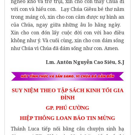
nghèo khó và trơ trụi, xin cho con thấy Chúa đi
với con và hiểu con. Lạy Chúa Giêsu bé thơ nằm
trong máng cỏ, xin cho con cảm được sự bình an
của Chúa, ngay giữa những âu lo hằng ngày.
Xin cho con đón lấy cuộc đời con với bao điều
không như ý. Và cuối cùng, xin cho con dám sống
như Chúa vì Chúa đã dám sống như con. Amen.
Lm. Antôn Nguyễn Cao Siêu, S.J
SUY NIỆM THEO TẬP SÁCH KINH TỐI GIA
ĐÌNH
GP. PHÚ CƯỜNG
HIỆP THÔNG LOAN BÁO TIN MỪNG
Thánh Luca tiếp nối bằng câu chuyện sinh hạ