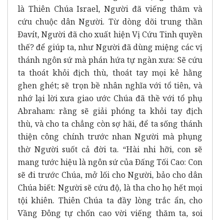
là Thiên Chúa Israel, Người đã viếng thăm và
cứu chuộc dân Người. Từ dòng dõi trung thần
Ðavít, Người đã cho xuất hiện Vị Cứu Tinh quyền
thế? để giúp ta, như Người đã dùng miệng các vị
thánh ngôn sứ mà phán hứa tự ngàn xưa: Sẽ cứu
ta thoát khỏi địch thù, thoát tay mọi kẻ hằng
ghen ghét; sẽ trọn bề nhân nghĩa với tổ tiên, và
nhớ lại lời xưa giao ước Chúa đã thề với tổ phụ
Abraham: rằng sẽ giải phóng ta khỏi tay địch
thù, và cho ta chẳng còn sợ hãi, để ta sống thánh
thiện công chính trước nhan Người mà phụng
thờ Người suốt cả đời ta. “Hài nhi hỡi, con sẽ
mang tước hiệu là ngôn sứ của Ðấng Tối Cao: Con
sẽ đi trước Chúa, mở lối cho Người, bảo cho dân
Chúa biết: Người sẽ cứu độ, là tha cho họ hết mọi
tội khiên. Thiên Chúa ta đầy lòng trắc ẩn, cho
Vầng Ðông tự chốn cao vời viếng thăm ta, soi