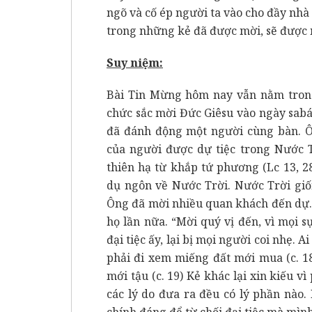
ngõ và cố ép người ta vào cho đầy nhà t
trong những kẻ đã được mời, sẽ được nế
Suy niệm:
Bài Tin Mừng hôm nay vẫn nằm trong
chức sắc mời Đức Giêsu vào ngày sabát
đã đánh động một người cùng bàn. Ô
của người được dự tiệc trong Nước T
thiên hạ từ khắp tứ phương (Lc 13, 2
dụ ngôn về Nước Trời. Nước Trời giố
Ông đã mời nhiều quan khách đến dự. K
họ lần nữa. “Mời quý vị đến, vì mọi sự 
đại tiệc ấy, lại bị mọi người coi nhẹ. A
phải đi xem miếng đất mới mua (c. 18
mới tậu (c. 19) Kẻ khác lại xin kiếu vì
các lý do đưa ra đều có lý phần nào
chính đáng để từ chối đại tiệc mà mì