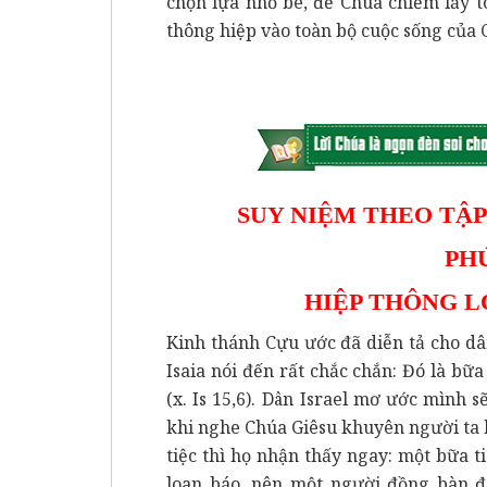
chọn lựa nhỏ bé, để Chúa chiếm lấy 
thông hiệp vào toàn bộ cuộc sống của
SUY NIỆM THEO TẬP
PH
HIỆP THÔNG L
Kinh thánh Cựu ước đã diễn tả cho dân 
Isaia nói đến rất chắc chắn: Đó là bữ
(x. Is 15,6). Dân Israel mơ ước mình 
khi nghe Chúa Giêsu khuyên người ta 
tiệc thì họ nhận thấy ngay: một bữa t
loan báo, nên một người đồng bàn đ