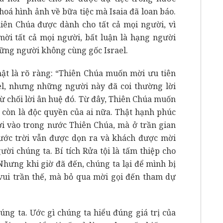
hoá hình ảnh về bữa tiệc mà Isaia đã loan báo.
iên Chúa được dành cho tất cả mọi người, vì
mời tất cả mọi người, bất luận là hạng người
hững người không cùng gốc Israel.
hật là rõ ràng: “Thiên Chúa muốn mời ưu tiên
l, nhưng những người này đã coi thường lời
từ chối lời ân huệ đó. Từ đây, Thiên Chúa muốn
 còn là độc quyền của ai nữa. Thật hạnh phúc
i vào trong nước Thiên Chúa, mà ở trần gian
nước trời vẫn được dọn ra và khách được mời
ời chúng ta. Bí tích Rửa tội là tấm thiệp cho
Nhưng khi giờ đã đến, chúng ta lại để mình bị
ú vui trần thế, mà bỏ qua mời gọi đến tham dự
úng ta. Ước gì chúng ta hiểu đúng giá trị của