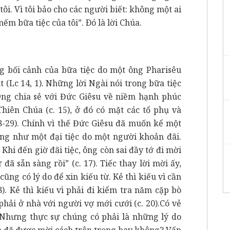
ôi. Vì tôi bảo cho các người biết: không một ai
m bữa tiệc của tôi”. Ðó là lời Chúa.
 bối cảnh của bữa tiệc do một ông Pharisêu
 (Lc 14, 1). Những lời Ngài nói trong bữa tiệc
ng chia sẻ với Đức Giêsu về niềm hạnh phúc
hiên Chúa (c. 15), ở đó có mặt các tổ phụ và
8-29). Chính vì thế Đức Giêsu đã muốn kể một
ng như một đại tiệc do một người khoản đãi.
hi đến giờ đãi tiệc, ông còn sai đầy tớ đi mời
đã sẵn sàng rồi” (c. 17). Tiếc thay lời mời ấy,
i cũng có lý do để xin kiếu từ. Kẻ thì kiếu vì cần
). Kẻ thì kiếu vì phải đi kiểm tra năm cặp bò
 phải ở nhà với người vợ mới cưới (c. 20).Có vẻ
. Nhưng thực sự chúng có phải là những lý do
nh đã được mời cách trân trọng hay không? Vấn