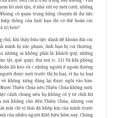
 xem bò mới tậu, ở nhà với vợ mới cưới, những
. Nhưng có quan trọng bằng chuyện đi dự tiệc
 hiệp thông của tình bạn thì có thể hoãn các
á trị hơn?
g chủ, khi thấy bữa tiệc dành để khoản đãi các
nh mình bị xúc phạm, tình bạn bị coi thường.
ho những ai không phải là khách quý, những
àn tật, què quặt, đui mù (c. 21) Và khi phòng
khoản lôi kéo và c những người ở ngoài đường
người được mời trước thì bị loại, vì họ tự loại
ó vẻ không xứng đáng lại được ngồi vào bàn.
 Nước Thiên Chúa nếu Thiên Chúa không mời.
tiệc cánh chung nếu họ không cố ý từ chối lời
nh mà không cần đến Thiên Chúa, nhưng con
ãi mãi chỉ vì thái độ khép kín của mình trước
u nói của nhiều người Kitô hữu hôm nay. Chúng