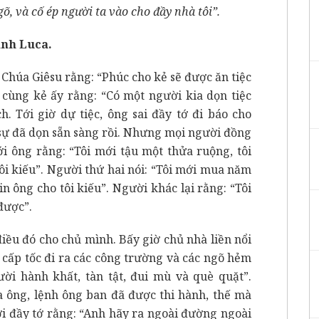
, và cố ép người ta vào cho đầy nhà tôi”.
ánh Luca.
Chúa Giêsu rằng: “Phúc cho kẻ sẽ được ăn tiệc
cùng kẻ ấy rằng: “Có một người kia dọn tiệc
h. Tới giờ dự tiệc, ông sai đầy tớ đi báo cho
sự đã dọn sẵn sàng rồi. Nhưng mọi người đồng
ới ông rằng: “Tôi mới tậu một thửa ruộng, tôi
tôi kiếu”. Người thứ hai nói: “Tôi mới mua năm
in ông cho tôi kiếu”. Người khác lại rằng: “Tôi
được”.
điều đó cho chủ mình. Bấy giờ chủ nhà liền nổi
 cấp tốc đi ra các công trường và các ngõ hẻm
i hành khất, tàn tật, đui mù và què quặt”.
a ông, lệnh ông ban đã được thi hành, thế mà
ời đầy tớ rằng: “Anh hãy ra ngoài đường ngoài