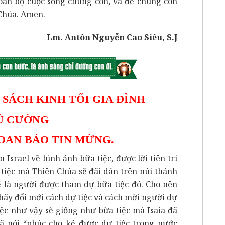
toàn bộ cuộc sống chúng con, và để chúng con
 Chúa. Amen.
Lm. Antôn Nguyễn Cao Siêu, S.J
 SÁCH KINH TỐI GIA ĐÌNH
Ú CƯỜNG
OAN BÁO TIN MỪNG.
Israel về hình ảnh bữa tiệc, được lời tiên tri
a tiệc mà Thiên Chúa sẽ đãi dân trên núi thánh
sẽ là người được tham dự bữa tiệc đó. Cho nên
hãy đổi mới cách dự tiệc và cách mời người dự
iệc như vậy sẽ giống như bữa tiệc mà Isaia đã
ã nói “phúc cho kẻ được dự tiệc trong nước