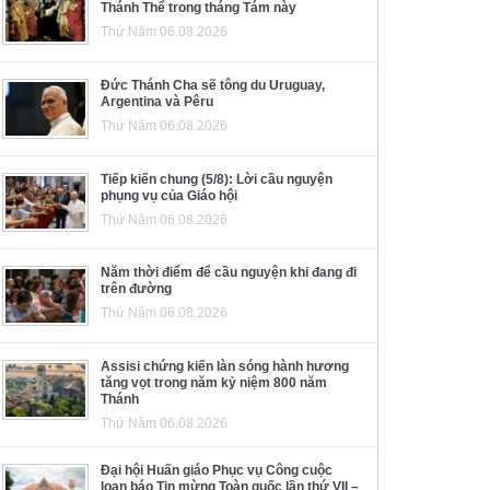
Thánh Thể trong tháng Tám này
Thứ Năm 06.08.2026
Đức Thánh Cha sẽ tông du Uruguay,
Argentina và Pêru
Thứ Năm 06.08.2026
Tiếp kiến chung (5/8): Lời cầu nguyện
phụng vụ của Giáo hội
Thứ Năm 06.08.2026
Năm thời điểm để cầu nguyện khi đang đi
trên đường
Thứ Năm 06.08.2026
Assisi chứng kiến làn sóng hành hương
tăng vọt trong năm kỷ niệm 800 năm
Thánh
Thứ Năm 06.08.2026
Đại hội Huấn giáo Phục vụ Công cuộc
loan báo Tin mừng Toàn quốc lần thứ VII –