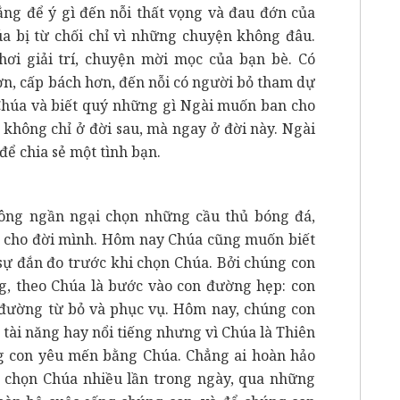
ẳng để ý gì đến nỗi thất vọng và đau đớn của
úa bị từ chối chỉ vì những chuyện không đâu.
hơi giải trí, chuyện mời mọc của bạn bè. Có
ơn, cấp bách hơn, đến nỗi có người bỏ tham dự
Chúa và biết quý những gì Ngài muốn ban cho
, không chỉ ở đời sau, mà ngay ở đời này. Ngài
để chia sẻ một tình bạn.
hông ngần ngại chọn những cầu thủ bóng đá,
g cho đời mình. Hôm nay Chúa cũng muốn biết
 sự đắn đo trước khi chọn Chúa. Bởi chúng con
ng, theo Chúa là bước vào con đường hẹp: con
đường từ bỏ và phục vụ. Hôm nay, chúng con
 tài năng hay nổi tiếng nhưng vì Chúa là Thiên
g con yêu mến bằng Chúa. Chẳng ai hoàn hảo
 chọn Chúa nhiều lần trong ngày, qua những