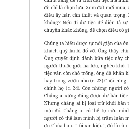
đề chỉ là chọn lựa. Xem đất mới mua,
điều ấy hẳn cần thiết và quan trọng
không? Nếu đi dự tiệc để diễn tả sự
chuyện khác không, để chọn điều có gi
Chúng ta hiểu được sự nổi giận của ôn
khách quý lại bị đổ vỡ. Ông thấy chí
Ông quyết định dành bữa tiệc này c
người thuộc giới hạ lưu, nghèo khó, t
tiệc vẫn còn chỗ trống, ông đã khẩn 
hay trong vườn nho (c. 23).Cuối cùng, 
chính họ (c. 24). Còn những người c
Chẳng ai xứng đáng được dự bàn tiệc
Nhưng chẳng ai bị loại trừ khỏi bàn 
mời đó. Chẳng ai có thể tự cứu mì
người có thể làm mình bị trầm luân m
ơn Chúa ban. “Tôi xin kiếu”, đó là câ