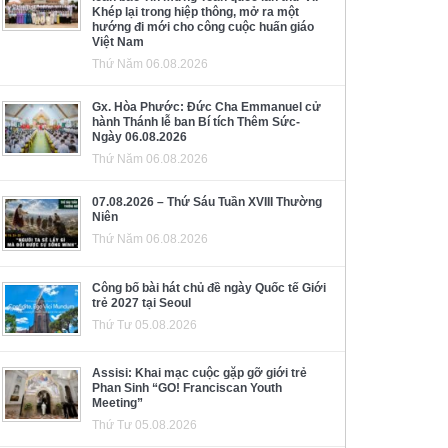
Khép lại trong hiệp thông, mở ra một
hướng đi mới cho công cuộc huấn giáo
Việt Nam
Thứ Năm 06.08.2026
Gx. Hòa Phước: Đức Cha Emmanuel cử
hành Thánh lễ ban Bí tích Thêm Sức-
Ngày 06.08.2026
Thứ Năm 06.08.2026
07.08.2026 – Thứ Sáu Tuần XVIII Thường
Niên
Thứ Năm 06.08.2026
Công bố bài hát chủ đề ngày Quốc tế Giới
trẻ 2027 tại Seoul
Thứ Tư 05.08.2026
Assisi: Khai mạc cuộc gặp gỡ giới trẻ
Phan Sinh “GO! Franciscan Youth
Meeting”
Thứ Tư 05.08.2026