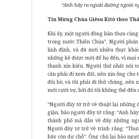
“Anh hãy ra ngoài đường ngoài ngõ
Tin Mừng Chúa Giêsu Kitô theo Th
Khi ấy, một người đồng bàn thưa cùng 
trong nước Thiên Chúa”. Người phán 
linh đình, và đã mời nhiều thực khác
những kẻ được mời để họ đến, vì mọi 
thanh xin kiếu. Người thứ nhất nói v
cần phải đi xem đất, nên xin ông cho 
đôi bò, và tôi phải đi thử chúng, nên x
mới cưới vợ, bởi đó tôi không thể đến 
“Người đầy tớ trở về thuật lại những 
giận, bảo người đầy tớ rằng: “Anh hãy
thành phố mà dẫn về đây những ngườ
Người đầy tớ trở về trình rằng: “Thư
hãy còn dư chỗ”. Ông chủ lại bảo ngư