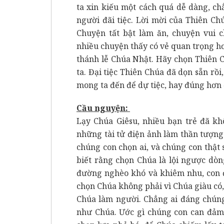
ta xin kiếu một cách quá dễ dàng, ch
người đãi tiệc. Lời mời của Thiên Ch
Chuyện tất bật làm ăn, chuyện vui c
nhiều chuyện thấy có vẻ quan trọng h
thánh lễ Chúa Nhật. Hãy chọn Thiên 
ta. Đại tiệc Thiên Chúa đã dọn sẵn rồi
mong ta đến để dự tiệc, hay đúng hơn 
Cầu nguyện:
Lạy Chúa Giêsu, nhiều bạn trẻ đã k
những tài tử điện ảnh làm thần tượn
chúng con chọn ai, và chúng con thật
biết rằng chọn Chúa là lội ngược dò
đường nghèo khó và khiêm nhu, con 
chọn Chúa không phải vì Chúa giàu có,
Chúa làm người. Chẳng ai đáng chún
như Chúa. Ước gì chúng con can đảm