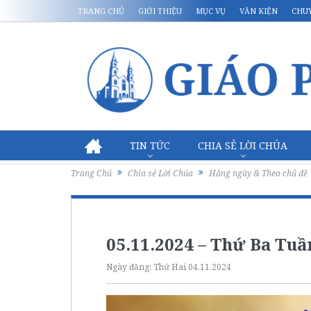
TRANG CHỦ
GIỚI THIỆU
MỤC VỤ
VĂN KIỆN
CHU
TIN TỨC
CHIA SẺ LỜI CHÚA
Trang Chủ
Chia sẻ Lời Chúa
Hằng ngày & Theo chủ đề
05.11.2024 – Thứ Ba Tu
Ngày đăng:
Thứ Hai 04.11.2024