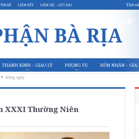
Thứ sá
YÊN ĐỀ
LIÊN KẾT
LIÊN HỆ – GỬI BÀI
THÁNH KINH – GIÁO LÝ
PHỤNG VỤ
HÔN NHÂN – GIA
Hằng ngày
ần XXXI Thường Niên