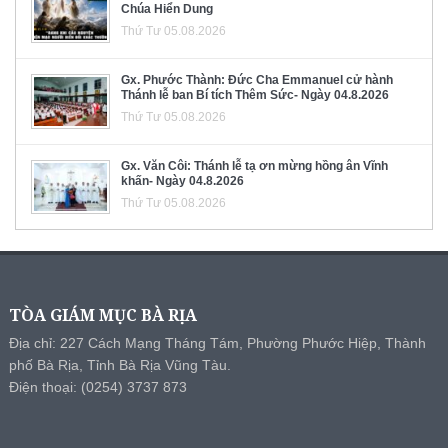
Chúa Hiển Dung
Thứ Tư 05.08.2026
Gx. Phước Thành: Đức Cha Emmanuel cử hành
Thánh lễ ban Bí tích Thêm Sức- Ngày 04.8.2026
Thứ Tư 05.08.2026
Gx. Văn Côi: Thánh lễ tạ ơn mừng hồng ân Vĩnh
khấn- Ngày 04.8.2026
Thứ Tư 05.08.2026
TÒA GIÁM MỤC BÀ RỊA
Địa chỉ: 227 Cách Mạng Tháng Tám, Phường Phước Hiệp, Thành
phố Bà Rịa, Tỉnh Bà Rịa Vũng Tàu.
Điện thoại: (0254) 3737 873