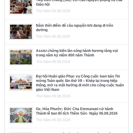
Tiếp kiến chung (5/8): Lời cầu nguyện phụng vụ của
Giáo hội
Thứ Năm 06.08.2026
Năm thời điểm để cầu nguyện khi đang đi trên
đường
Thứ Năm 06.08.2026
Assisi chứng kiến làn sóng hành hương tăng vọt
trong năm kỷ niệm 800 năm Thánh
Thứ Năm 06.08.2026
Đại hội Huấn giáo Phục vụ Công cuộc loan báo Tin
mừng Toàn quốc lần thứ VII – Khép lại trong hiệp
thông, mở ra một hướng đi mới cho công cuộc huấn
giáo Việt Nam
Thứ Năm 06.08.2026
Gx. Hòa Phước: Đức Cha Emmanuel cử hành
Thánh lễ ban Bí tích Thêm Sức- Ngày 06.08.2026
Thứ Năm 06.08.2026