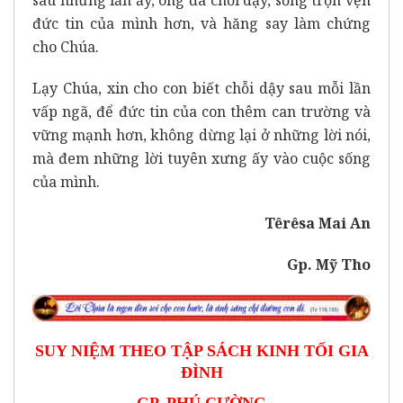
sau những lần ấy, ông đã chỗi dậy, sống trọn vẹn
đức tin của mình hơn, và hăng say làm chứng
cho Chúa.
Lạy Chúa, xin cho con biết chỗi dậy sau mỗi lần
vấp ngã, để đức tin của con thêm can trường và
vững mạnh hơn, không dừng lại ở những lời nói,
mà đem những lời tuyên xưng ấy vào cuộc sống
của mình.
Têrêsa Mai An
Gp. Mỹ Tho
SUY NIỆM THEO TẬP SÁCH KINH TỐI GIA
ĐÌNH
GP. PHÚ CƯỜNG