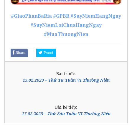
#GiaoPhanBaRia
#GPBR
#SuyNiemHangNgay
#SuyNiemLoiChuaHangNgay
#MuaThuongNien
Share
Tweet
Bài trước:
15.02.2023 – Thứ Tư Tuần VI Thường Niên
Bài kế tiếp:
17.02.2023 – Thứ Sáu Tuần VI Thường Niên