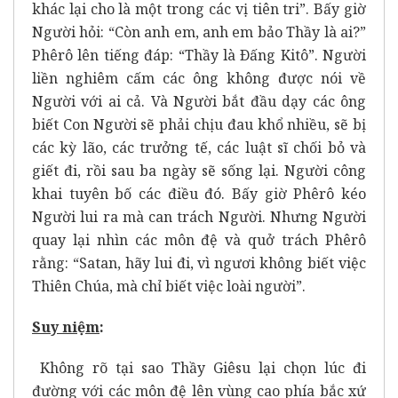
khác lại cho là một trong các vị tiên tri”. Bấy giờ
Người hỏi: “Còn anh em, anh em bảo Thầy là ai?”
Phêrô lên tiếng đáp: “Thầy là Ðấng Kitô”. Người
liền nghiêm cấm các ông không được nói về
Người với ai cả. Và Người bắt đầu dạy các ông
biết Con Người sẽ phải chịu đau khổ nhiều, sẽ bị
các kỳ lão, các trưởng tế, các luật sĩ chối bỏ và
giết đi, rồi sau ba ngày sẽ sống lại. Người công
khai tuyên bố các điều đó. Bấy giờ Phêrô kéo
Người lui ra mà can trách Người. Nhưng Người
quay lại nhìn các môn đệ và quở trách Phêrô
rằng: “Satan, hãy lui đi, vì ngươi không biết việc
Thiên Chúa, mà chỉ biết việc loài người”.
Suy ni
ệ
m
:
Không rõ tại sao Thầy Giêsu lại chọn lúc đi
đường với các môn đệ lên vùng cao phía bắc xứ