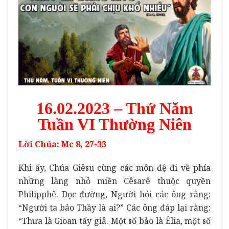
16.02.2023 – Thứ Năm
Tuần VI Thường Niên
Lời Chúa:
Mc 8, 27-33
Khi ấy, Chúa Giêsu cùng các môn đệ đi về phía
những làng nhỏ miền Cêsarê thuộc quyền
Philipphê. Dọc đường, Người hỏi các ông rằng:
“Người ta bảo Thầy là ai?” Các ông đáp lại rằng:
“Thưa là Gioan tẩy giả. Một số bảo là Êlia, một số