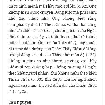
ta thấy ở câu 31. Phêrô không thể chấp nhận
được định mệnh mà Thầy mới gợi lên (c. 32). Ông
không hiểu được chuyện Đấng Kitô mà phải chịu
khổ đau, nhục nhã. Ông không biết rằng
chữ phải ấy đến từ Thiên Chúa, và thất bại cũng
như cái chết có chỗ trong chương trình của Ngài.
Phêrô thương Thầy, và tình thương lại trở thành
một cám dỗ lớn. Ông muốn Thầy đổi ý, ông muốn
đi trước dẫn đường cho Thầy. Thầy Giêsu đòi ông
trở lại đằng sau, đi sau Thầy như môn đệ (c.33).
Chúng ta cũng sợ như Phêrô, sợ cùng với Thầy
Giêsu đi con đường hẹp. Chúng ta cũng dễ nghĩ
theo kiểu người phàm, chứ không nghĩ theo kiểu
Thiên Chúa (c. 33). Xin được uốn lối nghĩ khôn
ngoan của mình theo sự điên dại của Thiên Chúa
(1 Cr 1, 25).
Cầu nguy
ệ
n
: