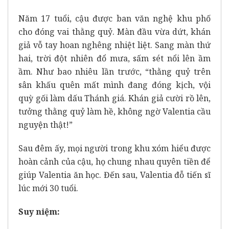
Năm 17 tuổi, cậu được ban văn nghệ khu phố
cho đóng vai thằng quỷ. Màn đầu vừa dứt, khán
giả vỗ tay hoan nghêng nhiệt liệt. Sang màn thứ
hai, trời đột nhiên đổ mưa, sấm sét nổi lên ầm
ầm. Như bao nhiêu lần trước, “thằng quỷ trên
sân khấu quên mất mình đang đóng kịch, vội
quỳ gối làm dấu Thánh giá. Khán giả cười rồ lên,
tưởng thằng quỷ làm hề, không ngờ Valentia cầu
nguyện thật!”
Sau đêm ấy, mọi người trong khu xóm hiểu được
hoàn cảnh của cậu, họ chung nhau quyên tiền để
giúp Valentia ăn học. Đến sau, Valentia đỗ tiến sĩ
lúc mới 30 tuổi.
Suy niệm: