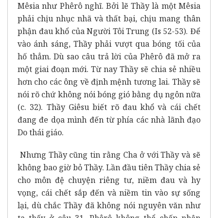
Mêsia như Phêrô nghĩ. Bởi lẽ Thầy là một Mêsia
phải chịu nhục nhã và thất bại, chịu mang thân
phận đau khổ của Người Tôi Trung (Is 52-53). Để
vào ánh sáng, Thầy phải vượt qua bóng tối của
hố thẳm. Dù sao câu trả lời của Phêrô đã mở ra
một giai đoạn mới. Từ nay Thầy sẽ chia sẻ nhiều
hơn cho các ông về định mệnh tương lai. Thầy sẽ
nói rõ chứ không nói bóng gió bằng dụ ngôn nữa
(c. 32). Thầy Giêsu biết rõ đau khổ và cái chết
đang đe dọa mình đến từ phía các nhà lãnh đạo
Do thái giáo.
Nhưng Thầy cũng tin rằng Cha ở với Thầy và sẽ
không bao giờ bỏ Thầy. Lần đầu tiên Thầy chia sẻ
cho môn đệ chuyện riêng tư, niềm đau và hy
vọng, cái chết sắp đến và niềm tin vào sự sống
lại, dù chắc Thầy đã không nói nguyên văn như