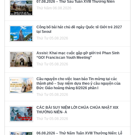
07.08.2026 – Thứ Sáu Tuần XVIII Thường Niên
Thứ Năm 06.08.2026
Công bố bài hát chủ đề ngày Quốc tế Giới trẻ 2027
tại Seoul
Thứ Tư 05.08.2026
Assisi: Khai mạc cuộc gặp gỡ giới trẻ Phan Sinh
“GO! Franciscan Youth Meeting”
Thứ Tư 05.08.2026
Cầu nguyện cho việc loan báo Tin mừng tại các
thành phố – Suy niệm dựa theo ý cầu nguyện của
Đức Giáo hoàng tháng 8/2026 phần I
Thứ Tư 05.08.2026
CÁC BÀI SUY NIỆM LỜI CHÚA CHÚA NHẬT XIX
THƯỜNG NIÊN- A
Thứ Tư 05.08.2026
06.08.2026 – Thứ Năm Tuần XVIII Thường Niên: Lễ