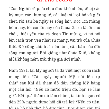
“Con Người sẽ phải chịu đau khổ nhiều, sẽ bị các
kỳ mục, các thượng tế, các luật sĩ loại bỏ và giết
chết, rồi sau ba ngày sẽ sống lại”. Đọc Tin mừng
hôm nay, tôi coi lời này của Chúa Giêsu là lời chủ
chốt, thiết yếu của cả đoạn Tin mừng, vì nó nói
lên cách trọn vẹn nhất sứ mạng, vai trò của Chúa
Kitô. Đó cũng chính là nền tảng căn bản của đời
sống con người. Bởi giống như Chúa Kitô, không
ai là không nếm trải thập giá đời mình.
Năm 1991, tại Mỹ người ta đã viết một cuốn sách
mang tên “Cái ngày người Mỹ nói lên sự
thật” sau khi đã thăm dò dân chúng Mỹ bằng
một câu hỏi: “Nếu có mười triệu đô, bạn sẽ làm
gì?”. Kết quả thăm dò làm chúng ta kinh ngạc: có
đến 25% người được hỏi đã trả lời: “Nếu có tiền,
tôi sẽ bỏ nhà thờ, bỏ đức tin” .
Đọc được câu trả