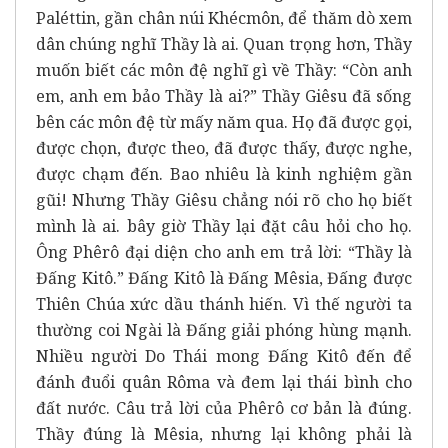
Paléttin, gần chân núi Khécmôn, để thăm dò xem
dân chúng nghĩ Thầy là ai. Quan trọng hơn, Thầy
muốn biết các môn đệ nghĩ gì về Thầy: “Còn anh
em, anh em bảo Thầy là ai?” Thầy Giêsu đã sống
bên các môn đệ từ mấy năm qua. Họ đã được gọi,
được chọn, được theo, đã được thấy, được nghe,
được chạm đến. Bao nhiêu là kinh nghiệm gần
gũi! Nhưng Thầy Giêsu chẳng nói rõ cho họ biết
mình là ai. bây giờ Thầy lại đặt câu hỏi cho họ.
Ông Phêrô đại diện cho anh em trả lời: “Thầy là
Đấng Kitô.” Đấng Kitô là Đấng Mêsia, Đấng được
Thiên Chúa xức dầu thánh hiến. Vì thế người ta
thường coi Ngài là Đấng giải phóng hùng mạnh.
Nhiều người Do Thái mong Đấng Kitô đến để
đánh đuổi quân Rôma và đem lại thái bình cho
đất nước. Câu trả lời của Phêrô cơ bản là đúng.
Thầy đúng là Mêsia, nhưng lại không phải là