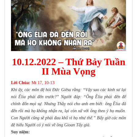
10.12.2022 – Thứ Bảy Tuần
II Mùa Vọng
Lời Chúa:
Mt 17, 10-13
Khi ấy, các môn đệ hỏi Đức Giêsu rằng: “Vậy sao các kinh sư lại
nói Êlia phải đến trước?” Người đáp: “Ông Êlia phải đến để
chỉnh đốn mọi sự. Nhưng Thầy nói cho anh em biết: ông Êlia đã
đến rồi mà họ không nhận ra, lại còn xử với ông theo ý họ muốn.
Con Người cũng sẽ phải đau khổ vì họ như thế.” Bấy giờ các môn
đệ hiểu Người có ý nói về ông Gioan Tẩy giả.
Suy niệm: