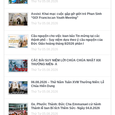
Thứ Tư 05.08.2026
Assisi: Khai mạc cuộc gặp gỡ giới trẻ Phan Sinh
“GO! Franciscan Youth Meeting”
Thứ Tư 05.08.2026
Cầu nguyện cho việc loan báo Tin mừng tại các
thành phố – Suy niệm dựa theo ý cầu nguyện của
Đức Giáo hoàng tháng 8/2026 phần I
Thứ Tư 05.08.2026
CÁC BÀI SUY NIỆM LỜI CHÚA CHÚA NHẬT XIX
THƯỜNG NIÊN- A
Thứ Tư 05.08.2026
06.08.2026 – Thứ Năm Tuần XVIII Thường Niên: Lễ
Chúa Hiển Dung
Thứ Tư 05.08.2026
Gx. Phước Thành: Đức Cha Emmanuel cử hành
Thánh lễ ban Bí tích Thêm Sức- Ngày 04.8.2026
Thứ Tư 05.08.2026