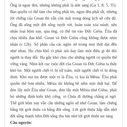
Ông là ngọn đèn, nhưng không phải là ánh sáng (Ga 1, 8; 5, 35).
Bạo quyền có thể làm cho tiếng phải im, ngọn đèn phải tắt, nhưng
lời chứng của Gioan thì vẫn còn mãi trong dòng lịch sử cứu độ.
Ông đã sống một đời sống tuyệt vời, hoàn toàn xóa mình, nên
nhân loại hôm nay, qua ông, có thể tin vào Đức Giêsu. Êlia đã
chịu nhiều đau khổ. Gioan và Đức Giêsu cũng không được nhìn
nhận (c.12b). Số phận của các ngôn sứ trong mọi thời đại đều
như nhau. Họ chịu khổ vì phải nói hay làm một điều gì đó đòi
người ta thay đổi. Họ gây khó chịu cho những người có quyền thế
vững vàng. Nhìn kết cục cuộc đời của Gioan và Đức Giêsu ta thấy
khó tin. Một người chết vì bị xử trảm, một người chết vì bị đóng
đinh. Khó mà tin được một vị là Êlia, vị kia là Mêsia. Êlia phải
quyền thế hơn nhiều, Mêsia thì không hề nếm mùi thất bại. Để
đón lấy một Êlia như Gioan, đón lấy một Mêsia như Giêsu, phải
bỏ những định kiến khô cứng, vì Chúa đi đường chẳng ai ngờ.
Thế giới hôm nay vẫn cần những ngôn sứ như Gioan, làm chứng
bằng lời giới thiệu và bằng đời sống. Lời giới thiệu hấp dẫn nhờ
đời sống thanh liêm.Đời sống thu hút nhờ lời giới thiệu soi sáng.
Cầu nguyện: