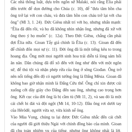
Các nhà thông luật, dựa trên ngôn sứ Malaki, nói rằng Êlia phải
đến trước để dọn đường cho Chúa (c. 10), để “đưa tâm hồn cha
ông trở lại với con cháu, và đưa tâm hồn con cháu trở lại với cha
ông” (Ml 3, 1. 24). Đức Giêsu nhất trí với họ, nhưng nhấn mạnh:
“Êlia đã đến rồi, và họ đã không nhìn nhận ông, nhưng đã xử với
ông theo ý họ muốn” (c. 12a). Theo Đức Giêsu, chẳng cần phải
đợi Êlia nữa. Gioan Tẩy giả chính là Êlia (c. 13). Gioan đã đến
để chỉnh đốn mọi sự (c. 11). Đời ông đã là một tiếng kêu to trong
hoang địa. Ông mời mọi người sinh hoa trái diễn tả lòng sám hối
ăn năn. Dân chúng đã đổ xô đến với ông như đến với một ngôn
sứ, để thú tội và nhận phép rửa của ông ở sông Giođan. Ông trở
nên nổi tiếng đến độ có người tưởng ông là Đấng Mêsia. Gioan đã
không bao giờ nhận mình là Đấng Cứu thế. Ông chỉ xin được cúi
xuống cởi dây giày cho Đấng đến sau ông, nhưng cao trọng hơn
ông. Kết cục của đời ông là bị cầm tù (Mt 11, 2), và sau đó là một
cái chết bi đát và đột ngột (Mt 14, 10-12). Đầu ông rơi dưới tay
của Hêrôđê, người vừa sợ, vừa kính nể ông.
Vào Mùa Vọng, chúng ta lại được Đức Giêsu nhắc đến cái chết
của người đã giới thiệu Ngài với chính đồng bào của mình. Gioan
đã chu toàn nhiệm vụ của tiếng, nhưng ông không phải là lời.