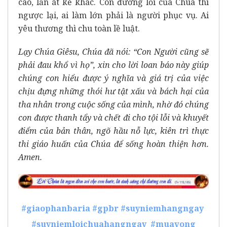
cao, lấn át kẻ khác. Còn đường lối của Chúa thì
ngược lại, ai làm lớn phải là người phục vụ. Ai
yêu thương thì chu toàn lề luật.
Lạy Chúa Giêsu, Chúa đã nói: “Con Người cũng sẽ
phải đau khổ vì họ”, xin cho lời loan báo này giúp
chúng con hiểu được ý nghĩa và giá trị của việc
chịu đựng những thói hư tật xấu và bách hại của
tha nhân trong cuộc sống của mình, nhờ đó chúng
con được thanh tẩy và chết đi cho tội lỗi và khuyết
điểm của bản thân, ngõ hầu nỗ lực, kiên trì thực
thi giáo huấn của Chúa để sống hoàn thiện hơn.
Amen.
#giaophanbaria
#gpbr
#suyniemhangngay
#suyniemloichuahangngay
#muavong