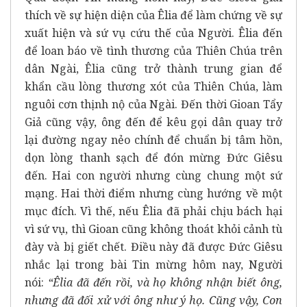
thích về sự hiện diện của Êlia để làm chứng về sự
xuất hiện và sứ vụ cứu thế của Người. Êlia đến
để loan báo về tình thương của Thiên Chúa trên
dân Ngài, Êlia cũng trở thành trung gian để
khẩn cầu lòng thương xót của Thiên Chúa, làm
nguôi cơn thịnh nộ của Ngài. Đến thời Gioan Tẩy
Giả cũng vậy, ông đến để kêu gọi dân quay trở
lại đường ngay nẻo chính để chuẩn bị tâm hồn,
dọn lòng thanh sạch để đón mừng Đức Giêsu
đến. Hai con người nhưng cùng chung một sứ
mạng. Hai thời điểm nhưng cùng hướng về một
mục đích. Vì thế, nếu Êlia đã phải chịu bách hại
vì sứ vụ, thì Gioan cũng không thoát khỏi cảnh tù
đày và bị giết chết. Điều này đã được Đức Giêsu
nhắc lại trong bài Tin mừng hôm nay, Người
nói:
“Êlia đã đến rồi, và họ không nhận biết ông,
nhưng đã đối xử với ông như ý họ. Cũng vậy, Con