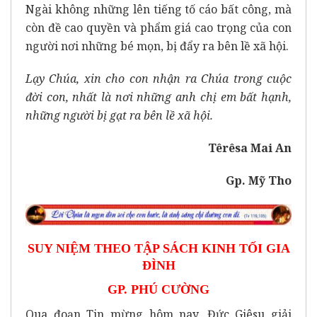
Ngài không những lên tiếng tố cáo bất công, mà
còn đề cao quyền và phẩm giá cao trọng của con
người nơi những bé mọn, bị đẩy ra bên lề xã hội.
Lạy Chúa, xin cho con nhận ra Chúa trong cuộc
đời con, nhất là nơi những anh chị em bất hạnh,
những người bị gạt ra bên lề xã hội.
Têrêsa Mai An
Gp. Mỹ Tho
SUY NIỆM THEO TẬP SÁCH KINH TỐI GIA
ĐÌNH
GP. PHÚ CƯỜNG
Qua đoạn Tin mừng hôm nay, Đức Giêsu giải