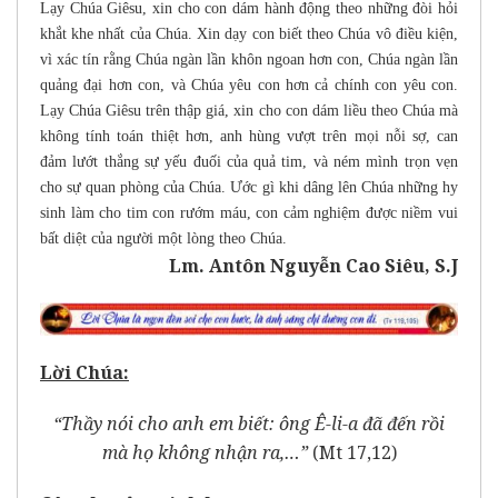
Lạy Chúa Giêsu, xin cho con dám hành động theo những đòi hỏi
khắt khe nhất của Chúa. Xin dạy con biết theo Chúa vô điều kiện,
vì xác tín rằng Chúa ngàn lần khôn ngoan hơn con, Chúa ngàn lần
quảng đại hơn con, và Chúa yêu con hơn cả chính con yêu con.
Lạy Chúa Giêsu trên thập giá, xin cho con dám liều theo Chúa mà
không tính toán thiệt hơn, anh hùng vượt trên mọi nỗi sợ, can
đảm lướt thắng sự yếu đuối của quả tim, và ném mình trọn vẹn
cho sự quan phòng của Chúa. Ước gì khi dâng lên Chúa những hy
sinh làm cho tim con rướm máu, con cảm nghiệm được niềm vui
bất diệt của người một lòng theo Chúa.
Lm. Antôn Nguyễn Cao Siêu, S.J
Lời Chúa:
“Thầy nói cho anh em biết: ông Ê-li-a đã đến rồi
mà họ không nhận ra,…”
(Mt 17,12)