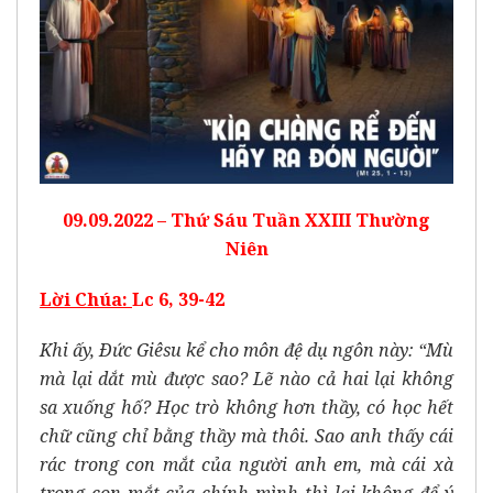
09.09.2022 – Thứ Sáu Tuần XXIII Thường
Niên
Lời Chúa
:
Lc 6, 39-42
Khi ấy, Ðức Giêsu kể cho môn đệ dụ ngôn này: “Mù
mà lại dắt mù được sao? Lẽ nào cả hai lại không
sa xuống hố? Học trò không hơn thầy, có học hết
chữ cũng chỉ bằng thầy mà thôi. Sao anh thấy cái
rác trong con mắt của người anh em, mà cái xà