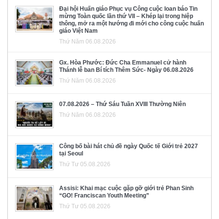
Đại hội Huấn giáo Phục vụ Công cuộc loan báo Tin
mừng Toàn quốc lần thứ VII – Khép lại trong hiệp
thông, mở ra một hướng đi mới cho công cuộc huấn
giáo Việt Nam
Thứ Năm 06.08.2026
Gx. Hòa Phước: Đức Cha Emmanuel cử hành
Thánh lễ ban Bí tích Thêm Sức- Ngày 06.08.2026
Thứ Năm 06.08.2026
07.08.2026 – Thứ Sáu Tuần XVIII Thường Niên
Thứ Năm 06.08.2026
Công bố bài hát chủ đề ngày Quốc tế Giới trẻ 2027
tại Seoul
Thứ Tư 05.08.2026
Assisi: Khai mạc cuộc gặp gỡ giới trẻ Phan Sinh
“GO! Franciscan Youth Meeting”
Thứ Tư 05.08.2026