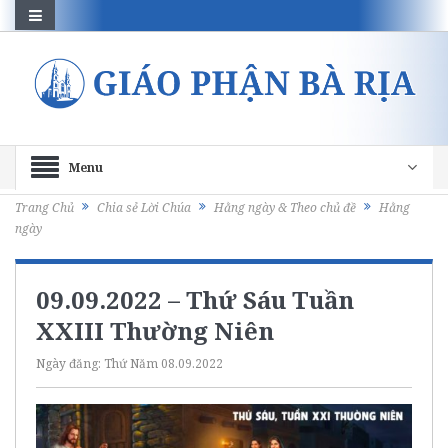
Menu
Trang Chủ
Chia sẻ Lời Chúa
Hằng ngày & Theo chủ đề
Hằng
ngày
09.09.2022 – Thứ Sáu Tuần
XXIII Thường Niên
Ngày đăng:
Thứ Năm 08.09.2022