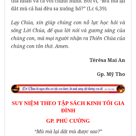
tha nhân và cả với chính mình. Bởi vì, “Mù mà lại
dắt mù cả hai đều sa xuống hố?” (Lc 6,39).
Lạy Chúa, xin giúp chúng con nỗ lực học hỏi và
sống Lời Chúa, để qua lời nói và gương sáng của
chúng con, mà mọi người nhận ra Thiên Chúa của
chúng con tôn thờ. Amen.
Têrêsa Mai An
Gp. Mỹ Tho
SUY NIỆM THEO TẬP SÁCH KINH TỐI GIA
ĐÌNH
GP. PHÚ CƯỜNG
“Mù mà lại dắt mù được sao?”