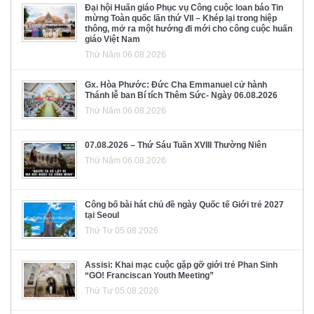
Đại hội Huấn giáo Phục vụ Công cuộc loan báo Tin
mừng Toàn quốc lần thứ VII – Khép lại trong hiệp
thông, mở ra một hướng đi mới cho công cuộc huấn
giáo Việt Nam
Thứ Năm 06.08.2026
Gx. Hòa Phước: Đức Cha Emmanuel cử hành
Thánh lễ ban Bí tích Thêm Sức- Ngày 06.08.2026
Thứ Năm 06.08.2026
07.08.2026 – Thứ Sáu Tuần XVIII Thường Niên
Thứ Năm 06.08.2026
Công bố bài hát chủ đề ngày Quốc tế Giới trẻ 2027
tại Seoul
Thứ Tư 05.08.2026
Assisi: Khai mạc cuộc gặp gỡ giới trẻ Phan Sinh
“GO! Franciscan Youth Meeting”
Thứ Tư 05.08.2026