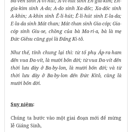
ba-ven sinh A-vi-hút; A-vi-hút sinh En-gia-kim; En-
gia-kim sinh A-do; A-do sinh Xa-đốc; Xa-đốc sinh
A-khin; A-khin sinh Ê-li-hút; Ê-li-hút sinh E-la-da;
E-la-da sinh Mát-than; Mát-than sinh Gia-cóp; Gia-
cóp sinh Giu-se, chồng của bà Ma-ri-a, bà là mẹ
Ðức Giêsu cũng gọi là Ðấng Ki-tô.
Như thế, tính chung lại thì: từ tổ phụ Áp-ra-ham
đến vua Ða-vít, là mười bốn đời; từ vua Ða-vít đến
thời lưu đày ở Ba-by-lon, là mười bốn đời; và từ
thời lưu đày ở Ba-by-lon đến Ðức Kitô, cũng là
mười bốn đời.
Suy ni
ệ
m
:
Chúng ta bước vào một giai đoạn mới để mừng
lễ Giáng Sinh,