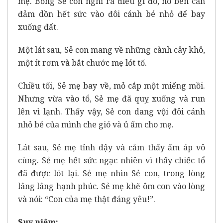
mẹ. Bỗng Sẻ con nghĩ ra điều gì đó, nó bèn can
đảm dồn hết sức vào đôi cánh bé nhỏ để bay
xuống đất.
Một lát sau, Sẻ con mang về những cành cây khô,
một ít rơm và bắt chước mẹ lót tổ.
Chiều tối, Sẻ mẹ bay về, mỏ cắp một miếng mồi.
Nhưng vừa vào tổ, Sẻ mẹ đã quỵ xuống và run
lên vì lạnh. Thấy vậy, Sẻ con dang vội đôi cánh
nhỏ bé của mình che gió và ủ ấm cho mẹ.
Lát sau, Sẻ mẹ tỉnh dậy và cảm thấy ấm áp vô
cùng. Sẻ mẹ hết sức ngạc nhiên vì thấy chiếc tổ
đã được lót lại. Sẻ mẹ nhìn Sẻ con, trong lòng
lâng lâng hạnh phúc. Sẻ mẹ khẽ ôm con vào lòng
và nói: “Con của mẹ thật đáng yêu!”.
Suy niệm: