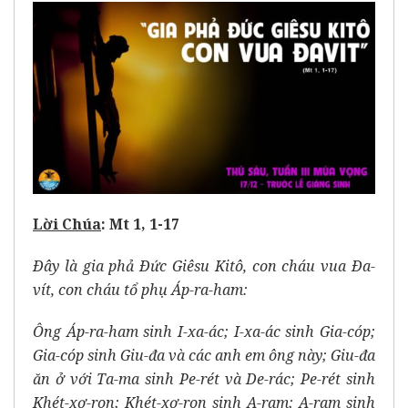
Lời Chúa
: Mt 1, 1-17
Ðây là gia phả Ðức Giêsu Kitô, con cháu vua Ða-
vít, con cháu tổ phụ Áp-ra-ham:
Ông Áp-ra-ham sinh I-xa-ác; I-xa-ác sinh Gia-cóp;
Gia-cóp sinh Giu-đa và các anh em ông này; Giu-đa
ăn ở với Ta-ma sinh Pe-rét và De-rác; Pe-rét sinh
Khét-xơ-ron; Khét-xơ-ron sinh A-ram; A-ram sinh