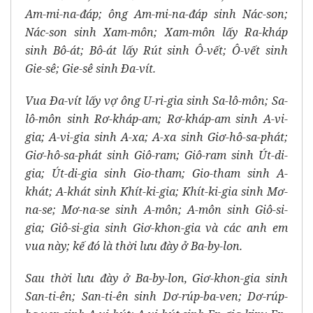
Am-mi-na-đáp; ông Am-mi-na-đáp sinh Nác-son;
Nác-son sinh Xam-môn; Xam-môn lấy Ra-kháp
sinh Bô-át; Bô-át lấy Rút sinh Ô-vết; Ô-vết sinh
Gie-sê; Gie-sê sinh Ða-vít.
Vua Ða-vít lấy vợ ông U-ri-gia sinh Sa-lô-môn; Sa-
lô-môn sinh Rơ-kháp-am; Rơ-kháp-am sinh A-vi-
gia; A-vi-gia sinh A-xa; A-xa sinh Giơ-hô-sa-phát;
Giơ-hô-sa-phát sinh Giô-ram; Giô-ram sinh Út-di-
gia; Út-di-gia sinh Gio-tham; Gio-tham sinh A-
khát; A-khát sinh Khít-ki-gia; Khít-ki-gia sinh Mơ-
na-se; Mơ-na-se sinh A-môn; A-môn sinh Giô-si-
gia; Giô-si-gia sinh Giơ-khon-gia và các anh em
vua này; kế đó là thời lưu đày ở Ba-by-lon.
Sau thời lưu đày ở Ba-by-lon, Giơ-khon-gia sinh
San-ti-ên; San-ti-ên sinh Dơ-rúp-ba-ven; Dơ-rúp-