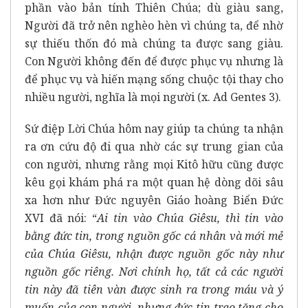
phần vào bản tính Thiên Chúa; dù giàu sang,
Người đã trở nên nghèo hèn vì chúng ta, để nhờ
sự thiếu thốn đó mà chúng ta được sang giàu.
Con Người không đến để được phục vụ nhưng là
để phục vụ và hiến mạng sống chuộc tội thay cho
nhiều người, nghĩa là mọi người (x. Ad Gentes 3).
Sứ điệp Lời Chúa hôm nay giúp ta chúng ta nhận
ra ơn cứu độ đi qua nhờ các sự trung gian của
con người, nhưng rằng mọi Kitô hữu cũng được
kêu gọi khám phá ra một quan hệ dòng dõi sâu
xa hơn như Đức nguyên Giáo hoàng Biển Đức
XVI đã nói: “
Ai tin vào Chúa Giêsu, thì tin vào
bằng đức tin, trong nguồn gốc cá nhân và mới mẻ
của Chúa Giêsu, nhận được nguồn gốc này như
nguồn gốc riêng. Nơi chính họ, tất cả các người
tin này đã tiên vàn được sinh ra trong máu và ý
muốn của con người, nhưng đức tin trao tặng cho