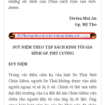
những ơn lành của Chúa cách trọn vẹn hơn.
Amen.
Têrêsa Mai An
Gp. Mỹ Tho
SUY NIỆM THEO TẬP SÁCH KINH TỐI GIA
ĐÌNH GP. PHÚ CƯỜNG
SUY NIỆM
Trong các điều cấm kỵ của luật Do Thái thời
Chúa Giêsu, người Do Thái không được vào nhà
người ngoại vì sẽ bị ô uế. Chính vì thế mà viên
đại đội trưởng của La Mã đã xin Chúa Giêsu cứu
chữa cho người đầy tớ của ông bị tê liệt. Ông