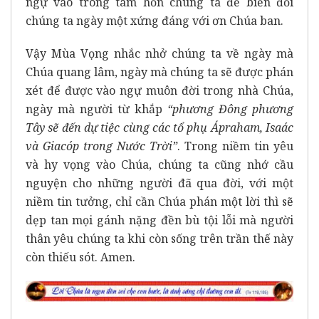
ngự vào trong tâm hồn chúng ta để biến đổi
chúng ta ngày một xứng đáng với ơn Chúa ban.
Vậy Mùa Vọng nhắc nhở chúng ta về ngày mà
Chúa quang lâm, ngày mà chúng ta sẽ được phán
xét để được vào ngự muôn đời trong nhà Chúa,
ngày mà người từ khắp
“phương Đông phương
Tây sẽ đến dự tiệc cùng các tổ phụ Ápraham, Isaác
và Giacóp trong Nước Trời”
. Trong niềm tin yêu
và hy vọng vào Chúa, chúng ta cũng nhớ cầu
nguyện cho những người đã qua đời, với một
niềm tin tưởng, chỉ cần Chúa phán một lời thì sẽ
dẹp tan mọi gánh nặng đền bù tội lỗi mà người
thân yêu chúng ta khi còn sống trên trần thế này
còn thiếu sót. Amen.