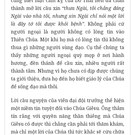
cũng biết luật cấm kỵ của Do Thái nên đã chân
thành mở lời cầu xin
“thưa Ngài, tôi chẳng đáng
Ngài vào nhà tôi, nhưng xin Ngài chỉ nói một lời
là đầy tớ tôi được khỏi bệnh”
. Không phải cứ
người ngoại là người không có lòng tin vào
Thiên Chúa. Một khi họ mà có lòng tin thì không
thua gì những người sùng đạo. Cụ thể chúng ta
thấy những người ngoại quỳ mọp ở nơi hành
hương, đền thánh để cầu xin, nhiều người rất
thành tâm. Nhưng vì họ chưa có dịp được chúng
ta giới thiệu, đưa họ đến họ biết giáo lý của Chúa
để sống đạo mà thôi.
Lời cầu nguyện của viên đại đội trưởng thể hiện
một niềm tin tuyệt đối vào Chúa Giêsu. Ông thâm
tín rằng với quyền năng thần thiêng mà Chúa
Giêsu có được thì chẳng cần phải tới thăm khám,
mà chỉ một lời của Chúa thì tức khắc sẽ cứu chữa