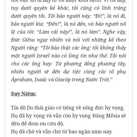
nói một lời là đầy tớ tôi được khỏi bệnh. Vì tôi đây,
tuy dưới quyền kẻ khác, tôi cũng có lính tráng
dưới quyền tôi. Tôi bảo người này: “Ði!”, là nó đi,
bảo người kia: “Ðến!”, là nó đến, và bảo người nô
lệ của tôi: “Làm cái này!”, là nó làm”. Nghe vậy,
Ðức Giêsu ngạc nhiên và nói với những kẻ theo
Người rằng: “Tôi bảo thật các ông: tôi không thấy
một người Israel nào có lòng tin như thế. Tôi nói
cho các ông hay: Từ phương đông phương tây,
nhiều người sẽ đến dự tiệc cùng các tổ phụ
Ápraham, Ixaác và Giacóp trong Nước Trời.”
Suy Niệm:
Tín đồ Do thái giáo có tiếng về sống đức hy vọng.
Họ đã hy vọng và vẫn còn hy vọng Đấng Mêsia sẽ
đến để đem ơn cứu độ.
Họ đã chờ và vẫn chờ từ bao ngàn năm nay.