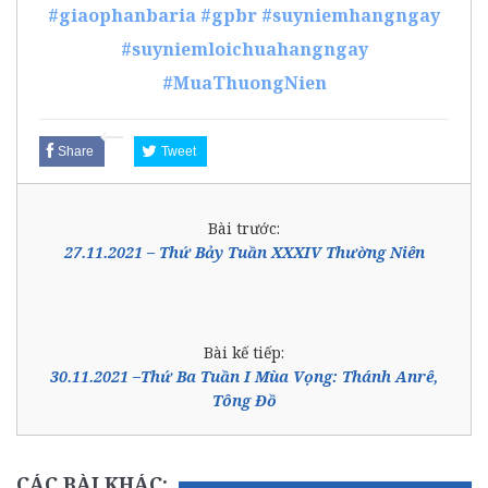
#giaophanbaria
#gpbr
#suyniemhangngay
#suyniemloichuahangngay
#MuaThuongNien
Share
Tweet
Bài trước:
27.11.2021 – Thứ Bảy Tuần XXXIV Thường Niên
Bài kế tiếp:
30.11.2021 –Thứ Ba Tuần I Mùa Vọng: Thánh Anrê,
Tông Đồ
CÁC BÀI KHÁC: