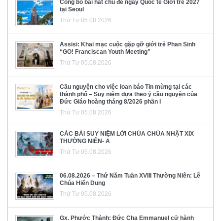
Công bố bài hát chủ đề ngày Quốc tế Giới trẻ 2027
tại Seoul
Thứ Tư 05.08.2026
Assisi: Khai mạc cuộc gặp gỡ giới trẻ Phan Sinh
“GO! Franciscan Youth Meeting”
Thứ Tư 05.08.2026
Cầu nguyện cho việc loan báo Tin mừng tại các
thành phố – Suy niệm dựa theo ý cầu nguyện của
Đức Giáo hoàng tháng 8/2026 phần I
Thứ Tư 05.08.2026
CÁC BÀI SUY NIỆM LỜI CHÚA CHÚA NHẬT XIX
THƯỜNG NIÊN- A
Thứ Tư 05.08.2026
06.08.2026 – Thứ Năm Tuần XVIII Thường Niên: Lễ
Chúa Hiển Dung
Thứ Tư 05.08.2026
Gx. Phước Thành: Đức Cha Emmanuel cử hành