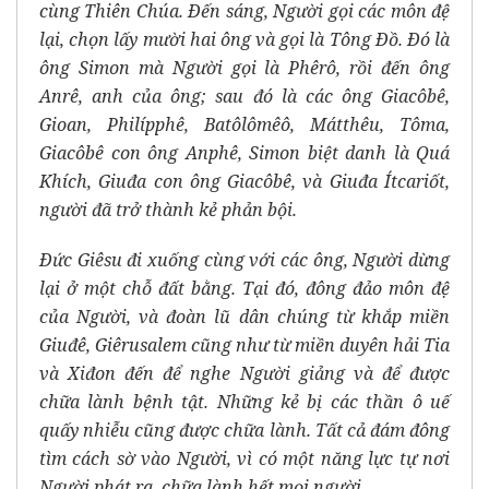
cùng Thiên Chúa. Ðến sáng, Người gọi các môn đệ
lại, chọn lấy mười hai ông và gọi là Tông Ðồ. Ðó là
ông Simon mà Người gọi là Phêrô, rồi đến ông
Anrê, anh của ông; sau đó là các ông Giacôbê,
Gioan, Philípphê, Batôlômêô, Mátthêu, Tôma,
Giacôbê con ông Anphê, Simon biệt danh là Quá
Khích, Giuđa con ông Giacôbê, và Giuđa Ítcariốt,
người đã trở thành kẻ phản bội.
Ðức Giêsu đi xuống cùng với các ông, Người dừng
lại ở một chỗ đất bằng. Tại đó, đông đảo môn đệ
của Người, và đoàn lũ dân chúng từ khắp miền
Giuđê, Giêrusalem cũng như từ miền duyên hải Tia
và Xiđon đến để nghe Người giảng và để được
chữa lành bệnh tật. Những kẻ bị các thần ô uế
quấy nhiễu cũng được chữa lành. Tất cả đám đông
tìm cách sờ vào Người, vì có một năng lực tự nơi
Người phát ra, chữa lành hết mọi người.