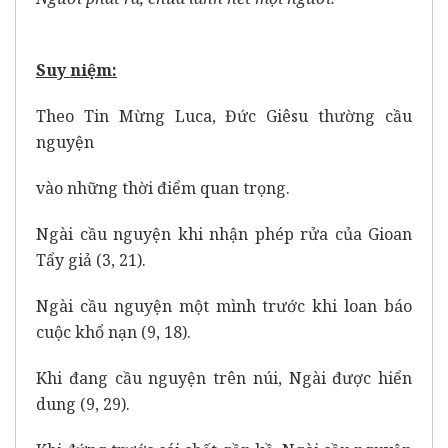
Suy niệm:
Theo Tin Mừng Luca, Đức Giêsu thường cầu
nguyện
vào những thời điểm quan trọng.
Ngài cầu nguyện khi nhận phép rửa của Gioan
Tẩy giả (3, 21).
Ngài cầu nguyện một mình trước khi loan báo
cuộc khổ nạn (9, 18).
Khi đang cầu nguyện trên núi, Ngài được hiển
dung (9, 29).