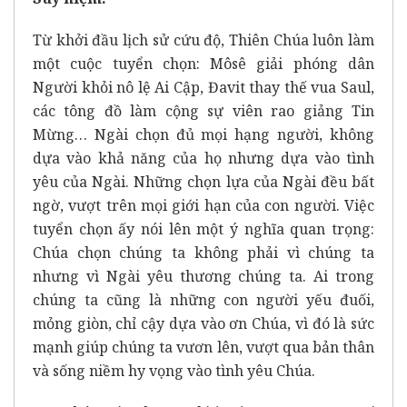
Từ khởi đầu lịch sử cứu độ, Thiên Chúa luôn làm
một cuộc tuyển chọn: Môsê giải phóng dân
Người khỏi nô lệ Ai Cập, Đavit thay thế vua Saul,
các tông đồ làm cộng sự viên rao giảng Tin
Mừng… Ngài chọn đủ mọi hạng người, không
dựa vào khả năng của họ nhưng dựa vào tình
yêu của Ngài. Những chọn lựa của Ngài đều bất
ngờ, vượt trên mọi giới hạn của con người. Việc
tuyển chọn ấy nói lên một ý nghĩa quan trọng:
Chúa chọn chúng ta không phải vì chúng ta
nhưng vì Ngài yêu thương chúng ta. Ai trong
chúng ta cũng là những con người yếu đuối,
mỏng giòn, chỉ cậy dựa vào ơn Chúa, vì đó là sức
mạnh giúp chúng ta vươn lên, vượt qua bản thân
và sống niềm hy vọng vào tình yêu Chúa.