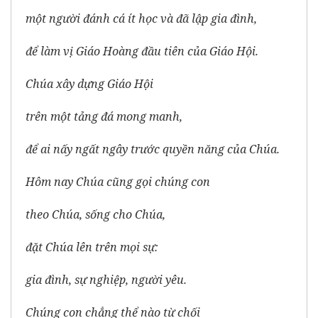
một người đánh cá ít học và đã lập gia đình,
để làm vị Giáo Hoàng đầu tiên của Giáo Hội.
Chúa xây dựng Giáo Hội
trên một tảng đá mong manh,
để ai nấy ngất ngây trước quyền năng của Chúa.
Hôm nay Chúa cũng gọi chúng con
theo Chúa, sống cho Chúa,
đặt Chúa lên trên mọi sự:
gia đình, sự nghiệp, người yêu.
Chúng con chẳng thể nào từ chối