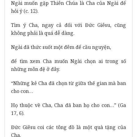
Ngài muốn gặp Thiên Chúa là Cha của Ngài để
hỏi ý (c. 12).
Tìm ý Cha, ngay cả đối với Đức Giêsu, cũng
không phải là quá dễ dàng.
Ngài đã thức suốt một đêm để cầu nguyện,
để tìm xem Cha muốn Ngài chọn ai trong số
những môn đệ ở đây.
“Những kẻ Cha đã chọn từ giữa thế gian mà ban
cho con…
Họ thuộc về Cha, Cha đã ban họ cho con…” (Ga
17, 6).
Đức Giêsu coi các tông đồ là một quà tặng của
Cha.