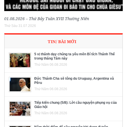
01.08.2026 – Thứ Bảy Tuần XVII Thường Niên
Thứ Sáu 31.07.2026
TIN/ BÀI MỚI
5 vị thánh dạy chúng ta yêu mến Bí tích Thánh Thể
trong tháng Tám này
Thứ Năm 06.08.2026
Đức Thánh Cha sẽ tông du Uruguay, Argentina và
Pêru
Thứ Năm 06.08.2026
Tiếp kiến chung (5/8): Lời cầu nguyện phụng vụ của
Giáo hội
Thứ Năm 06.08.2026
Năm thời điểm để cầu nguyện khi đang đi trên