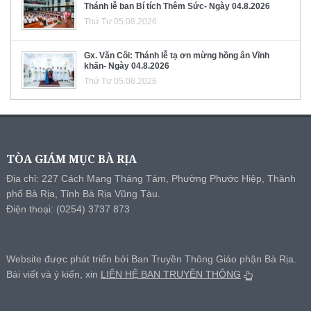
Thánh lễ ban Bí tích Thêm Sức- Ngày 04.8.2026
Thứ Tư 05.08.2026
Gx. Văn Côi: Thánh lễ tạ ơn mừng hồng ân Vĩnh
khấn- Ngày 04.8.2026
Thứ Tư 05.08.2026
TÒA GIÁM MỤC BÀ RỊA
Địa chỉ: 227 Cách Mạng Tháng Tám, Phường Phước Hiệp, Thành
phố Bà Rịa, Tỉnh Bà Rịa Vũng Tàu.
Điện thoại: (0254) 3737 873
Website được phát triển bởi Ban Truyền Thông Giáo phận Bà Rịa.
Bài viết và ý kiến, xin
LIÊN HỆ BAN TRUYỀN THÔNG