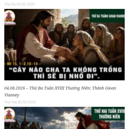
Thứ Ba 04.08.2026
04.08.2026 – Thứ Ba Tuần XVIII Thường Niên: Thánh Gioan
Vianney
Thứ Hai 03.08.2026