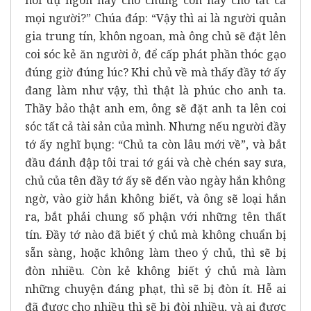
nói dụ ngôn này cho chúng con hay cho tất cả
mọi người?” Chúa đáp: “Vậy thì ai là người quản
gia trung tín, khôn ngoan, mà ông chủ sẽ đặt lên
coi sóc kẻ ăn người ở, để cấp phát phần thóc gạo
đúng giờ đúng lúc? Khi chủ về mà thấy đầy tớ ấy
đang làm như vậy, thì thật là phúc cho anh ta.
Thầy bảo thật anh em, ông sẽ đặt anh ta lên coi
sóc tất cả tài sản của mình. Nhưng nếu người đầy
tớ ấy nghĩ bụng: “Chủ ta còn lâu mới về”, và bắt
đầu đánh đập tôi trai tớ gái và chè chén say sưa,
chủ của tên đầy tớ ấy sẽ đến vào ngày hắn không
ngờ, vào giờ hắn không biết, và ông sẽ loại hắn
ra, bắt phải chung số phận với những tên thất
tín. Ðầy tớ nào đã biết ý chủ mà không chuẩn bị
sẵn sàng, hoặc không làm theo ý chủ, thì sẽ bị
đòn nhiều. Còn kẻ không biết ý chủ mà làm
những chuyện đáng phạt, thì sẽ bị đòn ít. Hễ ai
đã được cho nhiều thì sẽ bị đòi nhiều, và ai được