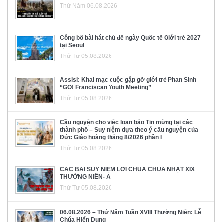
Thứ Năm 06.08.2026
Công bố bài hát chủ đề ngày Quốc tế Giới trẻ 2027
tại Seoul
Thứ Tư 05.08.2026
Assisi: Khai mạc cuộc gặp gỡ giới trẻ Phan Sinh
“GO! Franciscan Youth Meeting”
Thứ Tư 05.08.2026
Cầu nguyện cho việc loan báo Tin mừng tại các
thành phố – Suy niệm dựa theo ý cầu nguyện của
Đức Giáo hoàng tháng 8/2026 phần I
Thứ Tư 05.08.2026
CÁC BÀI SUY NIỆM LỜI CHÚA CHÚA NHẬT XIX
THƯỜNG NIÊN- A
Thứ Tư 05.08.2026
06.08.2026 – Thứ Năm Tuần XVIII Thường Niên: Lễ
Chúa Hiển Dung