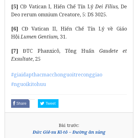
[5]
CĐ Vatican I, Hiến Chế Tín Lý
Dei Filius,
De
Deo rerum omnium Creatore, 5: DS 3025.
[6]
CĐ Vatican II, Hiến Chế Tín Lý về Giáo
Hội
Lumen Gentium,
31.
[7]
ĐTC Phanxicô, Tông Huấn
Gaudete et
Exsultate
, 25
#giaidapthacmacchonguoitreconggiao
#nguoikitohuu
Share
Tweet
Bài trước:
Đức Giê-su Ki-tô – Đường ân sủng