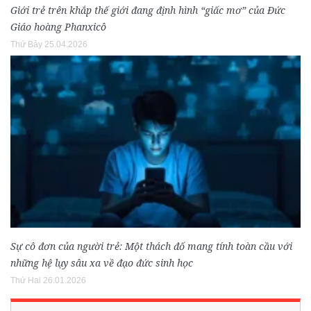
Giới trẻ trên khắp thế giới đang định hình “giấc mơ” của Đức
Giáo hoàng Phanxicô
Thứ Bảy 25.04.2026
Sự cô đơn của người trẻ: Một thách đố mang tính toàn cầu với
những hệ lụy sâu xa về đạo đức sinh học
Thứ Hai 26.01.2026