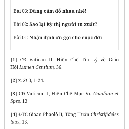
Bài 03:
Đừng cám dỗ nhau nhé!
Bài 02:
Sao lại kỳ thị người tu xuất?
Bài 01:
Nhận định ơn gọi cho cuộc đời
[1]
CĐ Vatican II, Hiến Chế Tín Lý về Giáo
Hội
Lumen Gentium,
36.
[2]
x.
St
3, 1-24.
[3]
CĐ Vatican II, Hiến Chế Mục Vụ
Gaudium et
Spes,
13.
[4]
ĐTC Gioan Phaolô II
,
Tông Huấn
Christifideles
laici,
15.