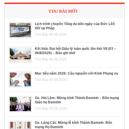
TIN/ BÀI MỚI
Lịch trình chuyến Tông du bốn ngày của Đức Lêô
XIV tại Pháp
Thứ Bảy 08.08.2026
Kết thúc Đại hội Giáo lý toàn quốc lần thứ VII (03 –
06/8/2026) – Bản ghi nhớ
Thứ Bảy 08.08.2026
Mục tiêu năm 2026: Cầu nguyện với Kinh Phụng vụ
Thứ Bảy 08.08.2026
Gx. Hải Lâm: Mừng kính Thánh Đaminh – Bổn mạng
Giáo họ Đaminh
Thứ Bảy 08.08.2026
Gx. Láng Cát: Mừng lễ kính Thánh Đaminh- Bổn
mạng Họ Đaminh