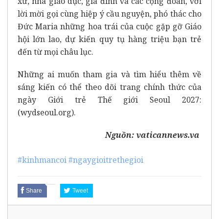
xứ, nhà giáo dục, gia đình và các cộng đoàn, với
lời mời gọi cùng hiệp ý cầu nguyện, phó thác cho
Đức Maria những hoa trái của cuộc gặp gỡ Giáo
hội lớn lao, dự kiến quy tụ hàng triệu bạn trẻ
đến từ mọi châu lục.
Những ai muốn tham gia và tìm hiểu thêm về
sáng kiến có thể theo dõi trang chính thức của
ngày Giới trẻ Thế giới Seoul 2027:
(
wydseoul.org
).
Nguồn:
vaticannews.va
#kinhmancoi
#ngaygioitrethegioi
Share
Tweet