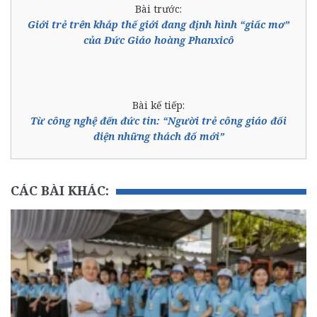
Bài trước:
Giới trẻ trên khắp thế giới đang định hình “giấc mơ”
của Đức Giáo hoàng Phanxicô
Bài kế tiếp:
Từ công nghệ đến đức tin: “Người trẻ công giáo đối
diện những thách đố mới”
CÁC BÀI KHÁC: