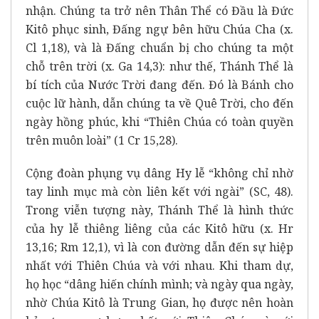
nhận. Chúng ta trở nên Thân Thể có Đầu là Đức
Kitô phục sinh, Đấng ngự bên hữu Chúa Cha (x.
Cl 1,18), và là Đấng chuẩn bị cho chúng ta một
chỗ trên trời (x. Ga 14,3): như thế, Thánh Thể là
bí tích của Nước Trời đang đến. Đó là Bánh cho
cuộc lữ hành, dẫn chúng ta về Quê Trời, cho đến
ngày hồng phúc, khi “Thiên Chúa có toàn quyền
trên muôn loài” (1 Cr 15,28).
Cộng đoàn phụng vụ dâng Hy lễ “không chỉ nhờ
tay linh mục mà còn liên kết với ngài” (SC, 48).
Trong viễn tượng này, Thánh Thể là hình thức
của hy lễ thiêng liêng của các Kitô hữu (x. Hr
13,16; Rm 12,1), vì là con đường dẫn đến sự hiệp
nhất với Thiên Chúa và với nhau. Khi tham dự,
họ học “dâng hiến chính mình; và ngày qua ngày,
nhờ Chúa Kitô là Trung Gian, họ được nên hoàn