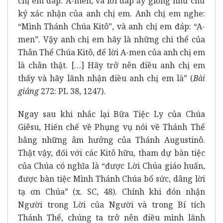
chị em đáp: A-men, và lời đáp ấy giống như chữ
ký xác nhận của anh chị em. Anh chị em nghe:
“Mình Thánh Chúa Kitô”, và anh chị em đáp: “A-
men”. Vậy anh chị em hãy là những chi thể của
Thân Thể Chúa Kitô, để lời A-men của anh chị em
là chân thật. […] Hãy trở nên điều anh chị em
thấy và hãy lãnh nhận điều anh chị em là” (
Bài
giảng
272: PL 38, 1247).
Ngay sau khi nhắc lại Bữa Tiệc Ly của Chúa
Giêsu, Hiến chế về Phụng vụ nói về Thánh Thể
bằng những âm hưởng của Thánh Augustinô.
Thật vậy, đối với các Kitô hữu, tham dự bàn tiệc
của Chúa có nghĩa là “được Lời Chúa giáo huấn,
được bàn tiệc Mình Thánh Chúa bổ sức, dâng lời
tạ ơn Chúa” (x. SC, 48). Chính khi đón nhận
Người trong Lời của Người và trong Bí tích
Thánh Thể, chúng ta trở nên điều mình lãnh