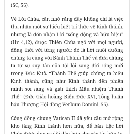
(SC, 56).
Về Lời Chúa, cần nhớ rằng đây không chỉ là việc
thu nhận một sự hiểu biết trí thức về Kinh thánh,
nhưng là đón nhận Lời “sống động và hữu hiệu”
(Hr 4,12), được Thiên Chúa ngỏ với mọi người,
đồng thời với từng người; đó là Lời nuôi dưỡng
chúng ta cùng với Bánh Thánh Thể và đưa chúng
ta từ sự suy tàn của tội lỗi sang đời sống mới
trong Đức Kitô. “Thánh Thể giúp chúng ta hiểu
Kinh thánh, cũng như Kinh thánh đến phiên
mình soi sáng và giải thích Mầu nhiệm Thánh
Thể” (Đức Giáo hoàng Biển Đức XVI, Tông huấn
hậu Thượng Hội đồng Verbum Domini, 55).
Công đồng chung Vatican II đã yêu cầu mở rộng
kho tàng Kinh thánh hơn nữa, để bàn tiệc Lời
Chúa được dọn ra dồi dào hơn cho các tín hữu (x.