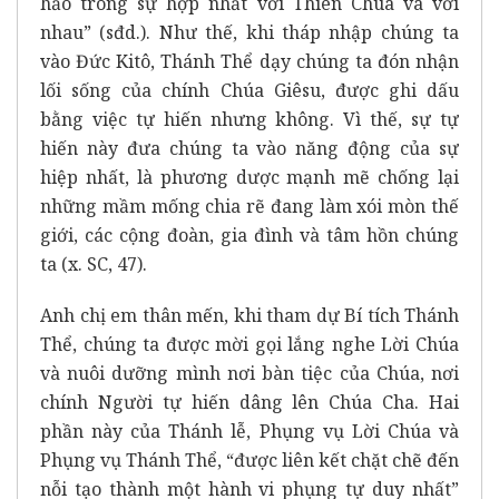
hảo trong sự hợp nhất với Thiên Chúa và với
nhau” (sđd.). Như thế, khi tháp nhập chúng ta
vào Đức Kitô, Thánh Thể dạy chúng ta đón nhận
lối sống của chính Chúa Giêsu, được ghi dấu
bằng việc tự hiến nhưng không. Vì thế, sự tự
hiến này đưa chúng ta vào năng động của sự
hiệp nhất, là phương dược mạnh mẽ chống lại
những mầm mống chia rẽ đang làm xói mòn thế
giới, các cộng đoàn, gia đình và tâm hồn chúng
ta (x. SC, 47).
Anh chị em thân mến, khi tham dự Bí tích Thánh
Thể, chúng ta được mời gọi lắng nghe Lời Chúa
và nuôi dưỡng mình nơi bàn tiệc của Chúa, nơi
chính Người tự hiến dâng lên Chúa Cha. Hai
phần này của Thánh lễ, Phụng vụ Lời Chúa và
Phụng vụ Thánh Thể, “được liên kết chặt chẽ đến
nỗi tạo thành một hành vi phụng tự duy nhất”