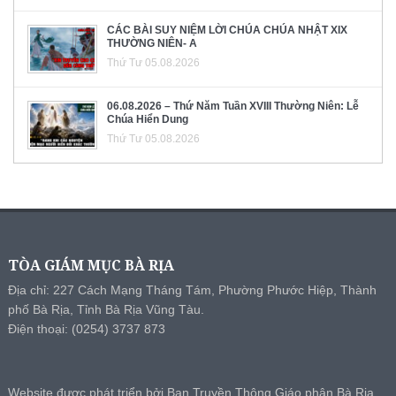
CÁC BÀI SUY NIỆM LỜI CHÚA CHÚA NHẬT XIX
THƯỜNG NIÊN- A
Thứ Tư 05.08.2026
06.08.2026 – Thứ Năm Tuần XVIII Thường Niên: Lễ
Chúa Hiển Dung
Thứ Tư 05.08.2026
TÒA GIÁM MỤC BÀ RỊA
Địa chỉ: 227 Cách Mạng Tháng Tám, Phường Phước Hiệp, Thành
phố Bà Rịa, Tỉnh Bà Rịa Vũng Tàu.
Điện thoại: (0254) 3737 873
Website được phát triển bởi Ban Truyền Thông Giáo phận Bà Rịa.