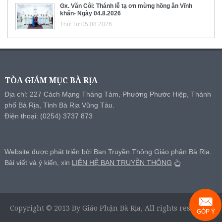
Gx. Văn Côi: Thánh lễ tạ ơn mừng hồng ân Vĩnh
khấn- Ngày 04.8.2026
Thứ Tư 05.08.2026
TÒA GIÁM MỤC BÀ RỊA
Địa chỉ: 227 Cách Mạng Tháng Tám, Phường Phước Hiệp, Thành
phố Bà Rịa, Tỉnh Bà Rịa Vũng Tàu.
Điện thoại: (0254) 3737 873
Website được phát triển bởi Ban Truyền Thông Giáo phận Bà Rịa.
Bài viết và ý kiến, xin
LIÊN HỆ BAN TRUYỀN THÔNG
Copyright © 2013 By Giáo Phận Bà Rịa, All rights reserved.
GÓP Ý