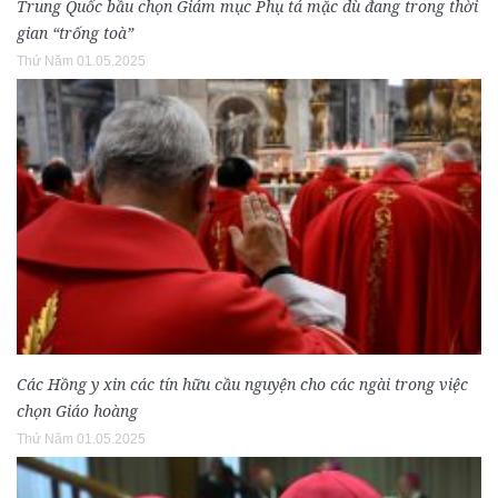
Trung Quốc bầu chọn Giám mục Phụ tá mặc dù đang trong thời
gian “trống toà”
Thứ Năm 01.05.2025
Các Hồng y xin các tín hữu cầu nguyện cho các ngài trong việc
chọn Giáo hoàng
Thứ Năm 01.05.2025