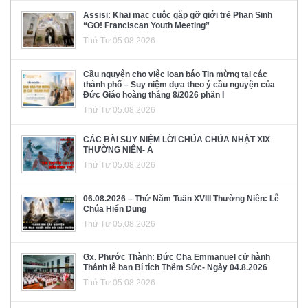
Assisi: Khai mạc cuộc gặp gỡ giới trẻ Phan Sinh
“GO! Franciscan Youth Meeting”
Thứ Tư 05.08.2026
Cầu nguyện cho việc loan báo Tin mừng tại các
thành phố – Suy niệm dựa theo ý cầu nguyện của
Đức Giáo hoàng tháng 8/2026 phần I
Thứ Tư 05.08.2026
CÁC BÀI SUY NIỆM LỜI CHÚA CHÚA NHẬT XIX
THƯỜNG NIÊN- A
Thứ Tư 05.08.2026
06.08.2026 – Thứ Năm Tuần XVIII Thường Niên: Lễ
Chúa Hiển Dung
Thứ Tư 05.08.2026
Gx. Phước Thành: Đức Cha Emmanuel cử hành
Thánh lễ ban Bí tích Thêm Sức- Ngày 04.8.2026
Thứ Tư 05.08.2026