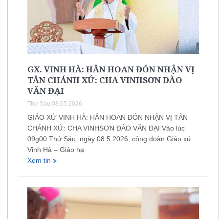
GX. VINH HÀ: HÂN HOAN ĐÓN NHẬN VỊ
TÂN CHÁNH XỨ: CHA VINHSƠN ĐÀO
VĂN ĐẠI
Thứ Sáu 08.05.2026
GIÁO XỨ VINH HÀ: HÂN HOAN ĐÓN NHẬN VỊ TÂN
CHÁNH XỨ: CHA VINHSƠN ĐÀO VĂN ĐẠI Vào lúc
09g00 Thứ Sáu, ngày 08.5.2026, cộng đoàn Giáo xứ
Vinh Hà – Giáo hạ
Xem tin