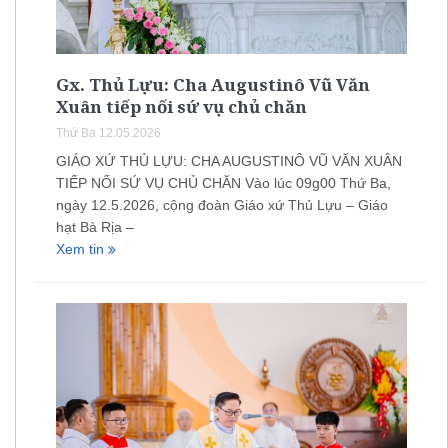
Gx. Thủ Lựu: Cha Augustinô Vũ Văn
Xuân tiếp nối sứ vụ chủ chăn
Thứ Ba 12.05.2026
GIÁO XỨ THỦ LỰU: CHA AUGUSTINÔ VŨ VĂN XUÂN
TIẾP NỐI SỨ VỤ CHỦ CHĂN Vào lúc 09g00 Thứ Ba,
ngày 12.5.2026, cộng đoàn Giáo xứ Thủ Lựu – Giáo
hạt Bà Rịa –
Xem tin