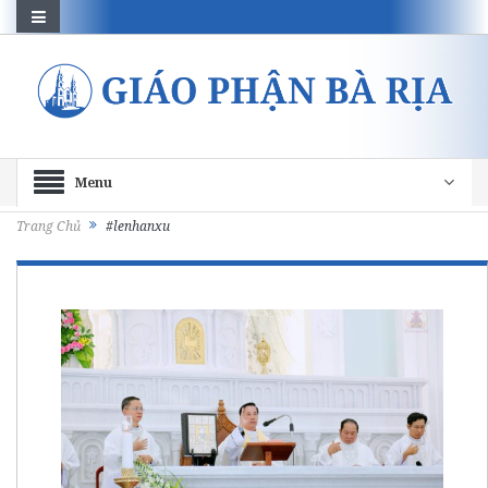
Menu
Trang Chủ
#lenhanxu