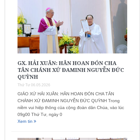
GX. HẢI XUÂN: HÂN HOAN ĐÓN CHA
TÂN CHÁNH XỨ ĐAMINH NGUYỄN ĐỨC
QUỲNH
Thứ Tư 06.05.2026
GIÁO XỨ HẢI XUÂN: HÂN HOAN ĐÓN CHA TÂN
CHÁNH XỨ ĐAMINH NGUYỄN ĐỨC QUỲNH Trong
niềm vui hiệp thông của cộng đoàn dân Chúa, vào lúc
09g00 Thứ Tư, ngày 0
Xem tin