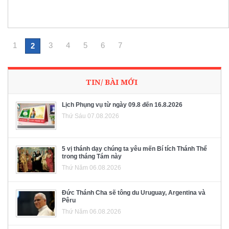
1
3
4
5
6
7
2
TIN/ BÀI MỚI
Lịch Phụng vụ từ ngày 09.8 đến 16.8.2026
Thứ Sáu 07.08.2026
5 vị thánh dạy chúng ta yêu mến Bí tích Thánh Thể
trong tháng Tám này
Thứ Năm 06.08.2026
Đức Thánh Cha sẽ tông du Uruguay, Argentina và
Pêru
Thứ Năm 06.08.2026