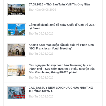
07.08.2026 – Thứ Sáu Tuần XVIII Thường Niên
Thứ Năm 06.08.2026
Công bố bài hát chủ đề ngày Quốc tế Giới trẻ 2027
tại Seoul
Thứ Tư 05.08.2026
Assisi: Khai mạc cuộc gặp gỡ giới trẻ Phan Sinh
“GO! Franciscan Youth Meeting”
Thứ Tư 05.08.2026
Cầu nguyện cho việc loan báo Tin mừng tại các
thành phố – Suy niệm dựa theo ý cầu nguyện của
Đức Giáo hoàng tháng 8/2026 phần I
Thứ Tư 05.08.2026
CÁC BÀI SUY NIỆM LỜI CHÚA CHÚA NHẬT XIX
THƯỜNG NIÊN- A
Thứ Tư 05.08.2026