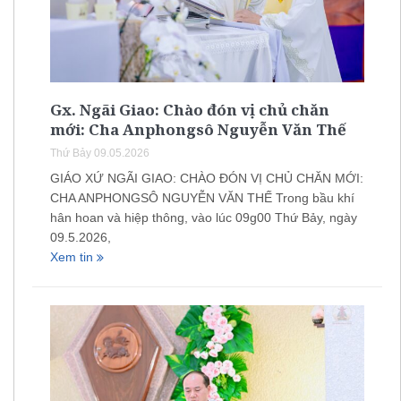
Gx. Ngãi Giao: Chào đón vị chủ chăn
mới: Cha Anphongsô Nguyễn Văn Thế
Thứ Bảy 09.05.2026
GIÁO XỨ NGÃI GIAO: CHÀO ĐÓN VỊ CHỦ CHĂN MỚI:
CHA ANPHONGSÔ NGUYỄN VĂN THẾ Trong bầu khí
hân hoan và hiệp thông, vào lúc 09g00 Thứ Bảy, ngày
09.5.2026,
Xem tin