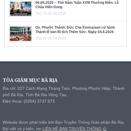
06.08.2026 – Thứ Năm Tuần XVIII Thường Niên: Lễ
Chúa Hiển Dung
Thứ Tư 05.08.2026
Gx. Phước Thành: Đức Cha Emmanuel cử hành
Thánh lễ ban Bí tích Thêm Sức- Ngày 04.8.2026
Thứ Tư 05.08.2026
TÒA GIÁM MỤC BÀ RỊA
Địa chỉ: 227 Cách Mạng Tháng Tám, Phường Phước Hiệp, Thành
phố Bà Rịa, Tỉnh Bà Rịa Vũng Tàu.
Điện thoại: (0254) 3737 873
Website được phát triển bởi Ban Truyền Thông Giáo phận Bà Rịa.
Bài viết và ý kiến, xin
LIÊN HỆ BAN TRUYỀN THÔNG