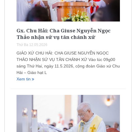
Gx. Chu Hải: Cha Giuse Nguyễn Ngọc
Thảo nhận sứ vụ tân chánh xứ
Thứ Ba 12.05.2026
GIÁO XỨ CHU HẢI: CHA GIUSE NGUYỄN NGỌC
THẢO NHẬN SỨ VỤ TÂN CHÁNH XỨ Vào lúc 09g00
sáng Thứ Hai, ngày 11.5.2026, cộng đoàn Giáo xứ Chu
Hải – Giáo hạt L
Xem tin