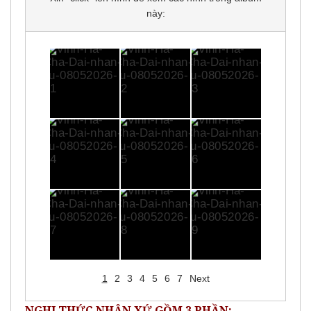
này:
1
2
3
4
5
6
7
Next
NGHI THỨC NHẬN XỨ GỒM 3 PHẦN: