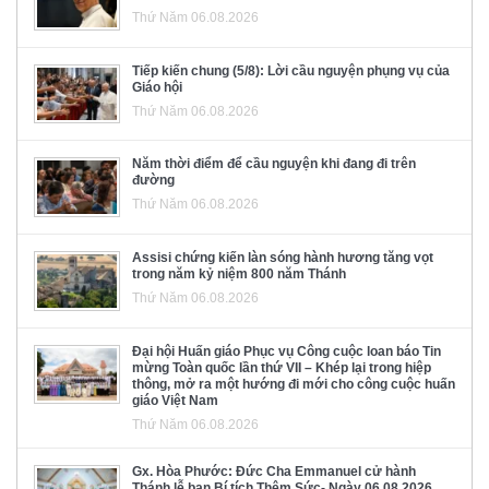
Thứ Năm 06.08.2026
Tiếp kiến chung (5/8): Lời cầu nguyện phụng vụ của
Giáo hội
Thứ Năm 06.08.2026
Năm thời điểm để cầu nguyện khi đang đi trên
đường
Thứ Năm 06.08.2026
Assisi chứng kiến làn sóng hành hương tăng vọt
trong năm kỷ niệm 800 năm Thánh
Thứ Năm 06.08.2026
Đại hội Huấn giáo Phục vụ Công cuộc loan báo Tin
mừng Toàn quốc lần thứ VII – Khép lại trong hiệp
thông, mở ra một hướng đi mới cho công cuộc huấn
giáo Việt Nam
Thứ Năm 06.08.2026
Gx. Hòa Phước: Đức Cha Emmanuel cử hành
Thánh lễ ban Bí tích Thêm Sức- Ngày 06.08.2026