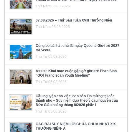
Thứ Năm 06.08.2026
07.08.2026 – Thứ Sáu Tuần XVIII Thường Niên
Thứ Năm 06.08.2026
Công bố bài hát chủ đề ngày Quốc tế Giới trẻ 2027
tại Seoul
Thứ Tư 05.08.2026
Assisi: Khai mạc cuộc gặp gỡ giới trẻ Phan Sinh
“GO! Franciscan Youth Meeting”
Thứ Tư 05.08.2026
Cầu nguyện cho việc loan báo Tin mừng tại các
thành phố – Suy niệm dựa theo ý cầu nguyện của
Đức Giáo hoàng tháng 8/2026 phần I
Thứ Tư 05.08.2026
CÁC BÀI SUY NIỆM LỜI CHÚA CHÚA NHẬT XIX
THƯỜNG NIÊN- A