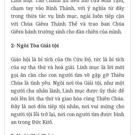
Linh mục Tân Chánh xứ đến mở cửa Nhà Tạm,
chạm tay vào Bình Thánh, với ý nghĩa từ đây
trong thừa tác vụ linh mục, ngài luôn tiếp cận
với Chúa Giêsu Thánh Thể và trao ban Chúa
Giêsu bánh trường sinh cho đàn chiên của mình.
2- Ngồi Tòa Giải tội
Giáo hội là bí tích của Ơn Cứu Độ, tức là bí tích
của sự tha thứ và hoà giải. Linh mục là lời mời
gọi ân cần cho con người tìm về gặp gỡ Thiên
Chúa là tình yêu. Ngồi nơi tòa Giải tội, như một
người cha nhân lành, Linh mục được ủy thác để
nói lên lời tha thứ và giao hòa cùng Thiên Chúa.
Đây là nơi đón tiếp tội nhân, nơi vui mừng cho
người tội lỗi trở lại, nơi con người tìm được bình
an trong Đức Kitô.